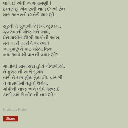
લાગે છે એવી અળખામણી !
છાવરું છું એમ છતી થાય છે ઓ છેલ
મારા અંતરની છાનેરી લાગણી !
સૂરની તે સુંવાળી કેડીએ વ્હાલમાં,
મ્હાલવાની મોજ મને આવે,
ઘેરો ઘાલીને ઊભી લોકોની આંખ,
મને તાકી તાકીને અકળાવે
આઘુપાછું તે કાંઇ જોયા વિના
બધા આપે શી વાતની વધામણી?
ગાયોની સાથ સદા હોયે ગોવાળીયો,
ને ફૂલડાંની સાથે સુગંધ
તારી તે સંગ હોય હૈયાવીંધ વાંસળી
ને વાસળીમાં વહેતો ઉમંગ,
ગોપીની લાજ અને લોપે મરજાદ
કાળી ડંખે છે નીંદાની નાગણી !
Krutesh Patel
Share