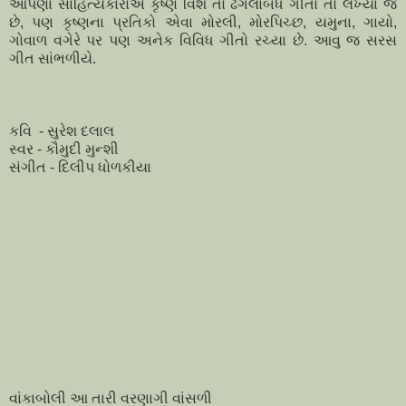
આપણા સાહિત્યકારોએ કૃષ્ણ વિશે તો ઢગલાબંધ ગીતો તો લખ્યા જ
છે, પણ કૃષ્ણના પ્રતિકો એવા મોરલી, મોરપિચ્છ, યમુના, ગાયો,
ગોવાળ વગેરે પર પણ અનેક વિવિધ ગીતો રચ્યા છે. આવુ જ સરસ
ગીત સાંભળીયે.
કવિ - સુરેશ દલાલ
સ્વર - કૌમુદી મુન્શી
સંગીત - દિલીપ ધોળકીયા
વાંકાબોલી આ તારી વરણાગી વાંસળી