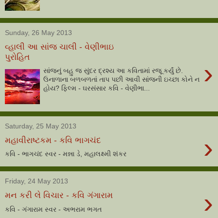
Sunday, 26 May 2013
વ્હાલી આ સાંજ ચાલી - વેણીભાઇ
પુરોહિત
›
સાંજનું બહુ જ સુંદર દ્રશ્ય આ કવિતામાં રજૂ કર્યું છે.
ઉનાળાના બળબળતાં તાપ પછી આવી સાંજની ઇચ્છા કોને ન
હોય? ફિલ્મ - ઘરસંસાર કવિ - વેણીભા...
Saturday, 25 May 2013
›
મહાવીરાષ્ટકમ - કવિ ભાગચંદ
કવિ - ભાગચંદ સ્વર - મન્ના ડે, મહાલક્ષ્મી શંકર
Friday, 24 May 2013
›
મન કરી લે વિચાર - કવિ ગંગારામ
કવિ - ગંગારામ સ્વર - અભરામ ભગત