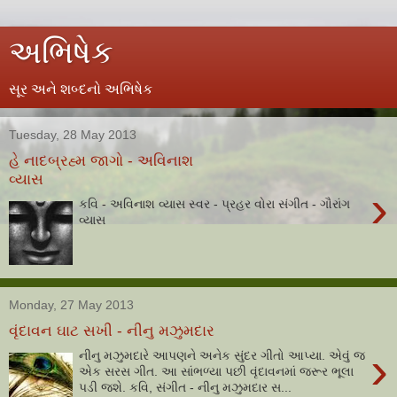
અભિષેક
સૂર અને શબ્દનો અભિષેક
Tuesday, 28 May 2013
હે નાદબ્રહ્મ જાગો - અવિનાશ
વ્યાસ
›
કવિ - અવિનાશ વ્યાસ સ્વર - પ્રહર વોરા સંગીત - ગૌરાંગ
વ્યાસ
Monday, 27 May 2013
વૃંદાવન ઘાટ સખી - નીનુ મઝુમદાર
›
નીનુ મઝુમદારે આપણને અનેક સુંદર ગીતો આપ્યા. એવું જ
એક સરસ ગીત. આ સાંભળ્યા પછી વૃંદાવનમાં જરૂર ભૂલા
પડી જશે. કવિ, સંગીત - નીનુ મઝુમદાર સ...