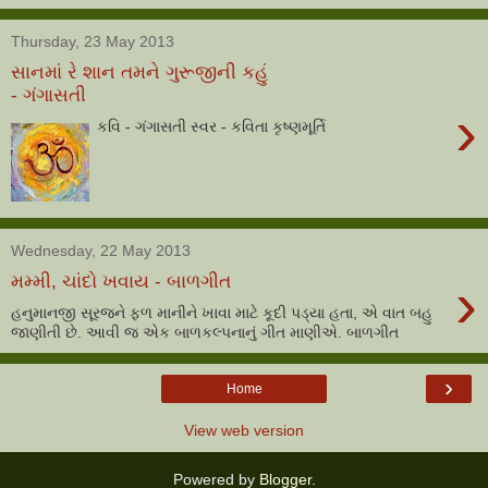
Thursday, 23 May 2013
સાનમાં રે શાન તમને ગુરૂજીની કહું
- ગંગાસતી
›
કવિ - ગંગાસતી સ્વર - કવિતા કૃષ્ણમૂર્તિ
Wednesday, 22 May 2013
›
મમ્મી, ચાંદો ખવાય - બાળગીત
હનુમાનજી સૂરજને ફળ માનીને ખાવા માટે કૂદી પડ્યા હતા, એ વાત બહુ
જાણીતી છે. આવી જ એક બાળકલ્પનાનું ગીત માણીએ. બાળગીત
›
Home
View web version
Powered by
Blogger
.