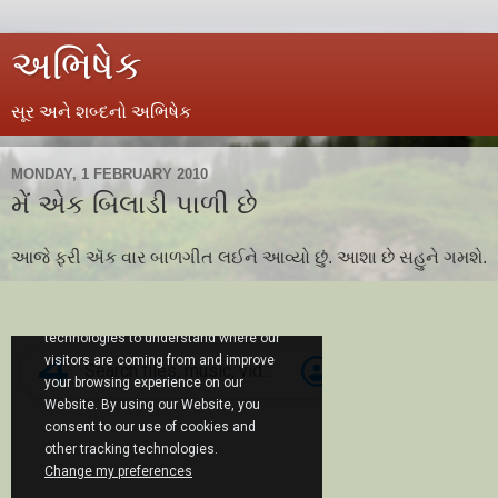
અભિષેક
સૂર અને શબ્દનો અભિષેક
MONDAY, 1 FEBRUARY 2010
મેં એક બિલાડી પાળી છે
આજે ફરી ઍક વાર બાળગીત લઈને આવ્યો છું. આશા છે સહુને ગમશે.