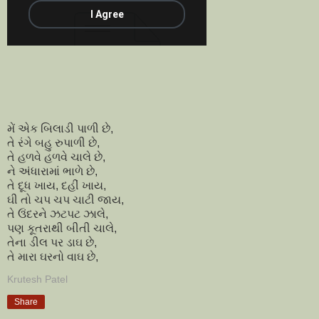
મેં એક બિલાડી પાળી છે,
તે રંગે બહુ રુપાળી છે,
તે હળવે હળવે ચાલે છે,
ને અંધારામાં ભાળે છે,
તે દૂધ ખાય, દહીં ખાય,
ઘી તો ચપ ચપ ચાટી જાય,
તે ઉંદરને ઝટપટ ઝાલે,
પણ કૂતરાથી બીતી ચાલે,
તેના ડીલ પર ડાઘ છે,
તે મારા ઘરનો વાઘ છે,
Krutesh Patel
Share