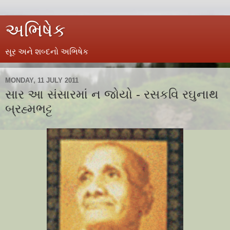
અભિષેક
સૂર અને શબ્દનો અભિષેક
MONDAY, 11 JULY 2011
સાર આ સંસારમાં ન જોયો - રસકવિ રઘુનાથ
બ્રહ્મભટ્ટ