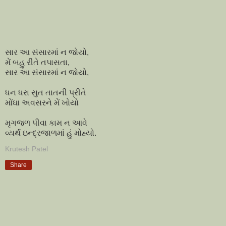
સાર આ સંસારમાં ન જોયો,
મેં બહુ રીતે તપાસતા,
સાર આ સંસારમાં ન જોયો,
ધન ધરા સુત તાતની પ્રીતે
મોંઘા અવસરને મેં ખોયો
મૃગજળ પીવા કામ ન આવે
વ્યર્થ ઇન્દ્રજાળમાં હું મોહ્યો.
Krutesh Patel
Share