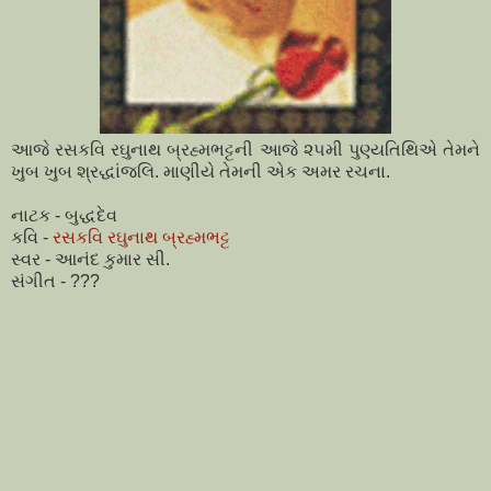
આજે રસકવિ રઘુનાથ બ્રહ્મભટ્ટની આજે ૨૫મી પુણ્યતિથિએ તેમને
ખુબ ખુબ શ્રદ્ધાંજલિ. માણીયે તેમની એક અમર રચના.
નાટક - બુદ્ધદેવ
કવિ -
રસકવિ રઘુનાથ બ્રહ્મભટ્ટ
સ્વર - આનંદ કુમાર સી.
સંગીત - ???