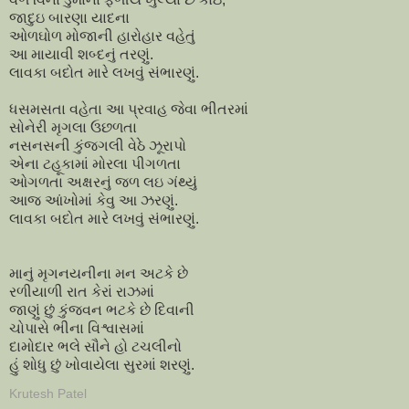
જાદુઇ બારણા યાદના
ઓળઘોળ મોજાની હારોહાર વહેતું
આ માયાવી શબ્દનું તરણું.
લાવકા બદોત મારે લખવું સંભારણું.
ધસમસતા વહેતા આ પ્રવાહ જેવા ભીતરમાં
સોનેરી મૃગલા ઉછળતા
નસનસની કુંજગલી વેઠે ઝૂરાપો
એના ટહૂકામાં મોરલા પીગળતા
ઓગળતા અક્ષરનું જળ લઇ ગંથ્યું
આજ આંખોમાં કેવુ આ ઝરણું.
લાવકા બદોત મારે લખવું સંભારણું.
માનું મૃગનયનીના મન અટકે છે
રળીયાળી રાત કેરાં રાઝમાં
જાણું છું કુંજવન ભટકે છે દિવાની
ચોપાસે ભીના વિશ્વાસમાં
દામોદાર ભલે સૌને હો ટચલીનો
હું શોધુ છું ખોવાયેલા સુરમાં શરણું.
Krutesh Patel