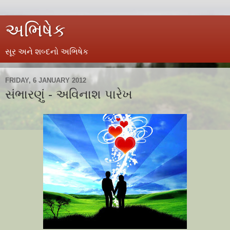
અભિષેક
સૂર અને શબ્દનો અભિષેક
FRIDAY, 6 JANUARY 2012
સંભારણું - અવિનાશ પારેખ