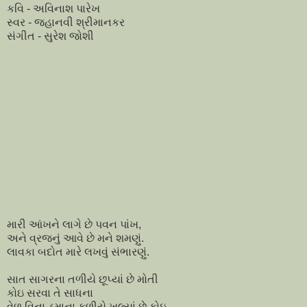
કવિ - અવિનાશ પારેખ
સ્વર - જ્હાનવી શ્રીમાનકર
સંગીત - સુરેશ જોશી
મારી આંખને લાગે છે પવન પાંખ,
અને વ્રજનું આવે છે મને શમણું.
લાવકા બદોત મારે લખવું સંભારણું.
સાત સાગરના તળીયે છૂપ્યાં છે મોતી
કોઇ સરવા તે સાધના
વેળ વિના ડુમાના ફળીયે ખુલ્યાં છે કોઇ,