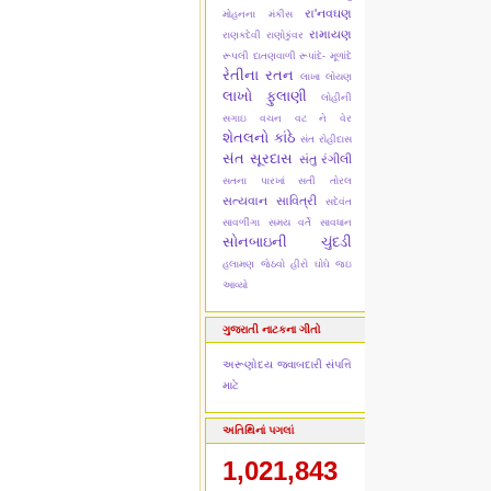
રા'નવઘણ
મોહનના મંકીસ
રામાયણ
રાણકદેવી
રાણોકુંવર
રૂપલી દાતણવાળી
રૂપાંદે- મૂળાંદે
રેતીના રતન
લાખા લોયણ
લાખો ફુલાણી
લોહીની
સગાઇ
વચન વટ ને વેર
શેતલનો કાંઠે
સંત રોહીદાસ
સંત સૂરદાસ
સંતુ રંગીલી
સતના પારખાં
સતી તોરલ
સત્યવાન સાવિત્રી
સદેવંત
સાવળીંગા
સમય વર્તે સાવધાન
સોનબાઇની ચુંદડી
હલામણ જેઠવો
હીરો ઘોઘે જઇ
આવ્યો
ગુજરાતી નાટકના ગીતો
અરૂણોદય
જવાબદારી
સંપત્તિ
માટે
અતિથિનાં પગલાં
1,021,843