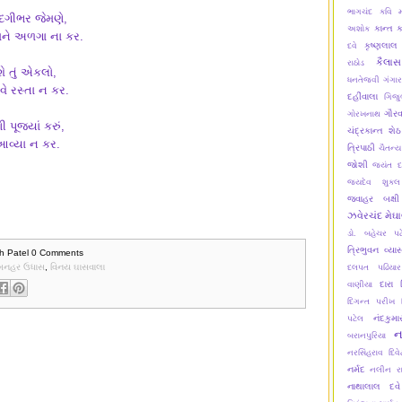
ભાગચંદ
કવિ મ
ંદગીભર જેમણે,
કાન્ત
ક
અશોક
મને અળગા ના કર.
કૃષ્ણલાલ
દવે
કૈલાસ
રાઠોડ
ે તું એકલો,
ધનતેજવી
ગંગાર
વે રસ્તા ન કર.
દહીંવાલા
ગિજુ
ગૌરવ
ગોરખનાથ
ી પૂજ્યાં કરું,
ચંદ્રકાન્ત શેઠ
આવ્યા ન કર.
ત્રિપાઠી
ચૈતન્ય
જોશી
જયંત દ
જયદેવ શુક્લ
જવાહર બક્ષી
ઝવેરચંદ મેઘ
ડો. બહેચર પટ
ત્રિભુવન વ્યા
h Patel
0 Comments
મનહર ઉધાસ
,
વિનય ઘાસવાલા
દલપત પઢિયાર
દારા પ
વાણીયા
દિગન્ત પરીખ
નંદકુમ
પટેલ
ન
બરાનપુરિયા
નરસિંહરાવ દિવે
નર્મદ
નલીન ર
નાથાલાલ દવે