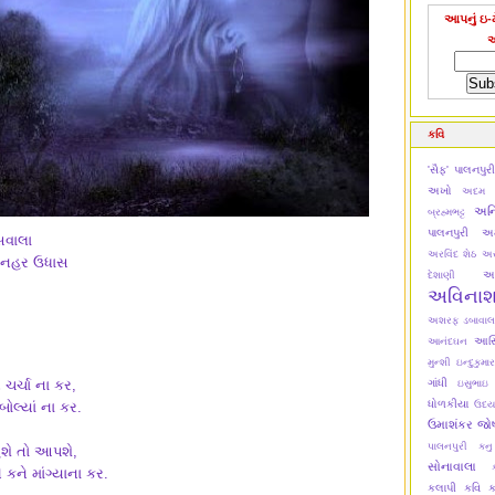
આપનું ઇ-મ
કવિ
'સૈફ' પાલનપુર
અખો
અદમ ટ
અન
બ્રહ્મભટ્ટ
પાલનપુરી
અમ
સવાલા
અરવિંદ શેઠ
અર
 મનહર ઉધાસ
અ
દેશાણી
અવિના
અશરફ ડબાવાલ
આસિમ
આનંદઘન
મુન્શી
ઇન્દુકુમાર
ચર્ચા ના કર,
ગાંધી
ઇસુભાઇ
ધોળકીયા
 બોલ્યાં ના કર.
ઉદય
ઉમાશંકર જો
પાલનપુરી
કન
શે તો આપશે,
સોનાવાલા
કને માંગ્યાના કર.
કલાપી
કવિ ક