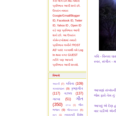
કરી લોગ ઇન થઇ તમારો
પ્રતિભાવ આપી શકો છો.
ઉપરાંત તમારા
Google/Gmail/Blogger
ID, Facebook ID, Twiter
ID, Yahoo ID , Open ID
વડે પણ પ્રતિભાવ આપી
શકો છો. આ ઉપરાંત
કોમેન્ટબોક્ષમાં તમારો
પ્રતિભાવ લખીને 'POST
AS' પસંદ કરવાથી તમે Log
In થયા વગર GUEST
કવિ - વિનય ઘા
તરીકે પણ આપનો
સ્વર, સંગીત -
પ્રતિભાવ આપી શકશો.
વિભાગો
કવિતા
(109)
આરતી
(7)
કૃષ્ણગીત
કાવ્યપઠન
(9)
આપણાં સંબંધની 
(117)
ગઝલ
(137)
જેમ ફાવે તેમ તું
ગીત
ગરબા
(51)
(350)
જૈન
છપ્પા
(1)
આપવું એ દેણ હ
ભજન
(9)
જૈનસ્તવન
(5)
વાર ઘડીએ એની 
નવરાત્રી વિશેષ
થાળ
(1)