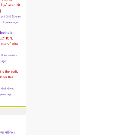
? દેહને મારવાથી
ં...
પડ્યો ઊંચો હિમાલય
સ
·
2 years ago
iceIndia
ECTION:
ક્યારની શંકા
રી આ બાગમાં -
s ago
i
Is the audio
le for this
ર્યા મોગરા -
years ago
તિભા પરિચય