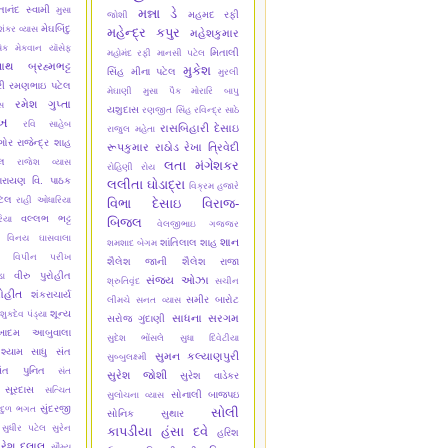
્તાનંદ સ્વામી
મુસા
મન્ના ડે
મહમદ રફી
જોશી
મેઘબિંદુ
શંકર વ્યાસ
મહેન્દ્ર કપુર
મહેશકુમાર
ેક મેકવાન
યૉસેફ
મિતાલી
મહોમંદ રફી
માનસી પટેલ
નાથ બ્રહ્મભટ્ટ
મુકેશ
સિંહ
મીના પટેલ
મુરલી
ી
રમણભાઇ પટેલ
મેઘાણી
મુસા પૈક
મોરારિ બાપુ
રમેશ ગુપ્તા
સ
યશુદાસ
રણજીત સિંહ
રવિન્દ્ર સાઠે
ેખ
રવિ સાહેબ
રાસબિહારી દેસાઇ
રાજુલ મહેતા
ગોર
રાજેન્દ્ર શાહ
રૂપકુમાર રાઠોડ
રેખા ત્રિવેદી
્લ
રાજેશ વ્યાસ
લતા મંગેશકર
રોહિણી રોય
ારાયણ વિ. પાઠક
લલીતા ઘોડાદ્રા
વિક્રમ હજારે
ટેલ
રાહી ઓધારિયા
વિભા દેસાઇ
વિરાજ-
વલ્લભ ભટ્ટ
િયા
બિજલ
વેલજીભાઇ ગજ્જર
વિનય ઘાસવાલા
શાન
શાંતિલાલ શાહ
શમશાદ બેગમ
વિપીન પરીખ
શૈલેશ જાની
શૈલેશ રાજા
વીરુ પુરોહીત
ા
સંજય ઓઝા
શ્રુતિવૃંદ
સચીન
ોહીત
શંકરાચાર્ય
સમીર બારોટ
લીમચે
સનત વ્યાસ
શૂન્ય
શુકદેવ પંડ્યા
સાધના સરગમ
સરોજ ગુંદાણી
ેખાદમ આબુવાલા
સુદેશ ભોંસલે
સુધા દિવેટીયા
શ્યામ સાધુ
સંત
સુમન કલ્યાણપુરી
સુબ્બુલક્ષ્મી
ંત પુનિત
સંત
સુરેશ જોશી
સુરેશ વાડેકર
 સૂરદાસ
સત્ચિત
સોનાલી બાજપઇ
સુલોચના વ્યાસ
સુંદરજી
ાદુળ ભગત
સોલી
સોનિક સુથાર
સુધીર પટેલ
સુરેન
કાપડીયા
હંસા દવે
હરિશ
ુરેશ દલાલ
સૌમ્ય