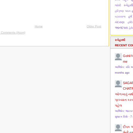
સ્નેહરશ્
જોશી
હ
હરિકૃષ્ણ પાઠક
હર્ષ
વટાવવાળા
ચંદરાણા
હર્ષ
Home
Older Post
આનંદપરા
હેમ
t Comments (Atom)
સ્નેહવર્ષા
RECENT C
Gohil 
me
અભિષેક: કવિ 
months ago
SAGA
CHAT
ઓળખાતું નથ
પ્રખ્યાત કર
પહેલ
અભિષેક: ભારત
સુધારક વિશે
·
7
દીપક 
શેની ત