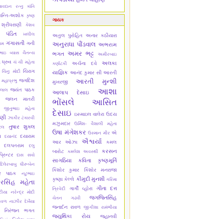
ાવદાન રત્નુ
કાંતિ
ાન્તિ-અશોક
કૃષ્ણ
ગાયક
 શ્રીધરાણી
કેશવ
 પંડિત
ખલીલ
અતુલ પુરોહિત
અનાર કઠીયારા
ગંગાસતી
ગની
અનુરાધા પૌંડવાલ
ામ
અભરામ
અમર ભટ્ટ
ભાઇ વ્યાસ ચૈતન્ય
ભગત
અમીરબાઇ
 ધ્રુવ
ચં ચી મહેતા
અલકા
અર્ચના દવે
કર્ણાટકી
ચિરાગ
ચિનુ મોદી
યાજ્ઞિક
આનંદ કુમાર સી
આરતી
જગદિશ
આરતી મુન્શી
 મહાપ્રભુ
મુખરજી
આશા
જયંત પાઠક
લાલ
આલાપ દેસાઇ
જલન માતરી
ભોંસલે
આસિત
જીતુભાઇ મહેતા
દેસાઇ
ઇસ્માઇલ વાલેરા
ઉદય
ાણી
ઝાકીર ટંકારવી
મઝુમદાર
ઉર્મિશ- વૈશાલી મહેતા
તુષાર શુક્લ
ેલ
ઉષા મંગેશકર
એ
ઉસ્માન મીર
સ
દયારામ
દયાનંદ
ઐશ્વર્યા
આર ઓઝા
કમલ
દલપતરામ
દલુ
કરસન
બારોટ
કમલેશ અવસ્થી
્રિન્ટર
દાસ સવો
સાગઠિયા
કવિતા કૃષ્ણમૂર્તિ
દિલેરબાબુ
ધીરૂબેન
કિશોર કુમાર
કિશોર મનરાજા
ાર પાઠક
નટુભાઇ
કૌમુદી મુનશી
કૃષ્ણા કેલ્લે
ગરિમા
રસિંહ મહેતા
ગીતા દત્ત
ગાર્ગી વ્હોરા
ત્રિવેદી
ટીયા
નરેન્દ્ર મોદી
જગજિતસિંહ
ચેતન ગઢવી
ાવળ
નાઝીર દેખૈયા
જનાર્દન રાવળ
જીગીશા રામંભીયા
નિરંજન ભગત
જ્યુથિકા રોય
જ્હાનવી