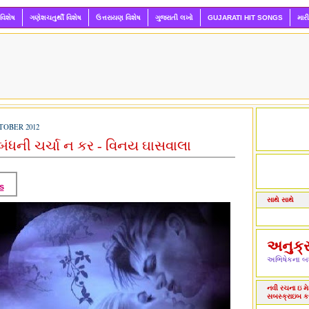
 વિશેષ
ગણેશચતુર્થી વિશેષ
ઉત્તરાયણ વિશેષ
ગુજરાતી લખો
GUJARATI HIT SONGS
માર
TOBER 2012
ંધની ચર્ચા ન કર - વિનય ઘાસવાલા
s
સાથે સાથે
અનુક્
અભિષેકના બધ
નવી રચના ઇ મેઇ
સબસ્ક્રાઇબ ક