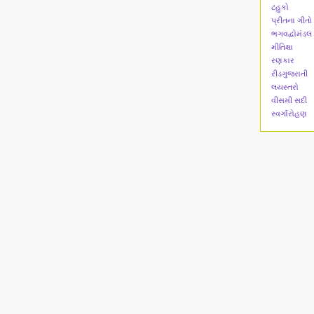
ટહુકો
પ્રીતના ગીતો
ભગવદ્વોમંડલ
મીતિક્ષા
રણકાર
રીડગુજરાતી
લયસ્તરો
વીસમી સદી
સ્વર્ગારોહણ