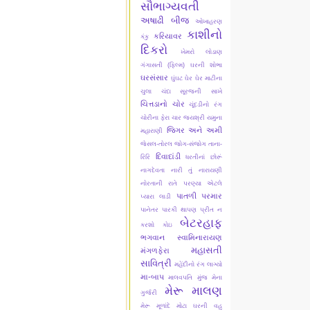
સૌભાગ્યવતી
અષાઢી બીજ
ઓખાહરણ
કાશીનો
કરિયાવર
કંકુ
દિકરો
ખેમરો લોડાણ
ગંગાસતી (ફિલ્મ)
ઘરની શોભા
ઘરસંસાર
ઘુંઘટ
ઘેર ઘેર માટીના
ચુલા
ચંદા સૂરજની સાખે
ચિત્તડાનો ચોર
ચૂંદડીનો રંગ
ચોરીના ફેરા ચાર
જયશ્રી યમુના
જિગર અને અમી
મહારાણી
જેસલ-તોરલ
જોગ-સંજોગ
તાના-
દિવાદાંડી
રિરિ
ધરતીનાં છોરૂં
નાગદેવતા
નારી તું નારાયણી
નોરતાની રાતે
પરણ્યા એટલે
પાતળી પરમાર
પ્યારા લાડી
પાનેતર
પારકી થાપણ
પ્રીત ન
બેટરહાફ
કરશો કોઇ
ભગવાન સ્વામિનારાયણ
મહાસતી
મંગળફેરા
સાવિત્રી
મહેંદીનો રંગ લાગ્યો
મા-બાપ
માલવપતિ મુંજ
મેના
મેરૂ માલણ
ગુર્જરી
મેરૂ મૂળાંદે
મોટા ઘરની વહુ