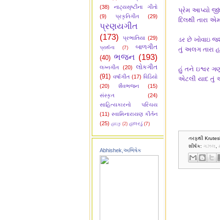
(38)
નાટ્યસૃષ્ટીના ગીતો
પ્રેમ આપ્યો જી
(9)
પ્રકૃતિગીત
(29)
દિલથી તારા એ
પ્રણયગીત
(173)
પ્રભાતિયા
(29)
ડર છે ખોવાઇ જશ
બાળગીત
પ્રાર્થના
(7)
તું અલગ તારા હ
ભજન
(193)
(40)
લોકગીત
લગ્નગીત
(20)
હું તને ઇશ્વર ગણ
(91)
વર્ષાગીત
(17)
વિડિયો
એટલી યાદ તું 
(20)
શૈવભજન
(15)
સંસ્કૃત
(24)
સાહિત્યકારનો પરિચય
(11)
સ્વામિનારાયણ કીર્તન
(25)
હાલરડું
(7)
હાઇકુ
(2)
તરફથી Krutes
શીર્ષક:
ગઝલ
,
Abhishek,અભિષેક