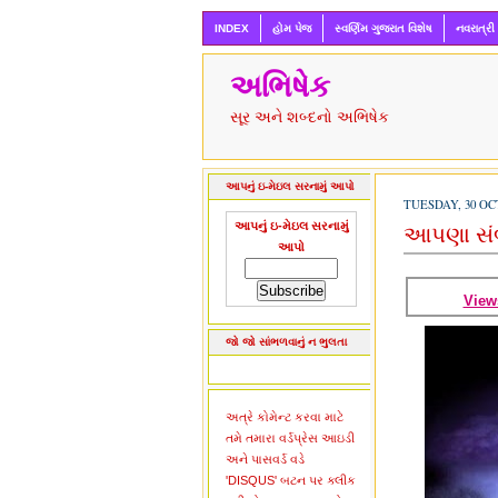
INDEX
હોમ પેજ
સ્વર્ણિમ ગુજરાત વિશેષ
નવરાત્રી
અભિષેક
સૂર અને શબ્દનો અભિષેક
આપનું ઇ-મેઇલ સરનામું આપો
TUESDAY, 30 OC
આપનું ઇ-મેઇલ સરનામું
આપણા સંબ
આપો
View
જો જો સાંભળવાનું ન ભુલતા
અત્રે કોમેન્ટ કરવા માટે
તમે તમારા વર્ડપ્રેસ આઇડી
અને પાસવર્ડ વડે
'DISQUS' બટન પર ક્લીક