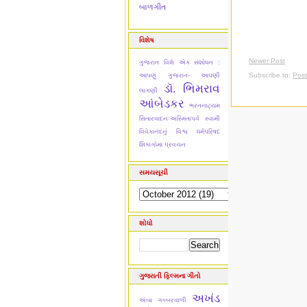
બાળગીત
વિશેષ
Newer Post
ગુજરાત વિશે એક સંશોધન :
Subscribe to:
Pos
આપણું ગુજરાત- આપણી
ડૉ. ભિમરાવ
લાગણી
આંબેડકર
ભરતનાટ્યમ
સિતારવાદનઃઅસ્મિતાપર્વ
સ્વામી
વિવેકાનંદનું વિશ્વ ધર્મપરિષદ
શિકાગોમા પ્રવચન
સમયસૂચી
શોધો
ગુજરાતી ફિલ્મના ગીતો
અખંડ
અંબા ગબ્બરવાળી