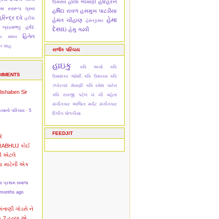
હરિહરન
ઉમરાવ
હરિશ ભીમાણી
મિ
સ્વરૂપ ધ્રુવ
હર્ષિદા રાવળ
હસમુખ પાટડીયા
રિન્દ્ર દવે
હરીશ
હેમા
હેમંત ચૌહાણ
હેમંતકુમાર
 બ્રહ્મભટ્ટ
હર્ષદ
દેસાઇ
હેમુ ગઢવી
હિતેન
દેવ માધવ
ેન શાહ
સર્જક પરિચય
હાઇકુ
કવિ અખો
કવિ
OMMENTS
ઉમાશંકર જોશી
કવિ ઉશનસ
કવિ
ઝવેરચંદ મેઘાણી
કવિ રમેશ પારેખ
Nishaben
Sir
કવિ રાવજી પટેલ
ચં ચી મહેતા
સંગીતકાર અજિત મર્ચંટ
સંગીતકાર
અખાનો પરિચય
·
5
દિલીપ ધોળકીયા
FEEDJIT
R
RABHUJ
કોઈ
ી એટલે
વા માટેની એક
ના પ્રથમ સમાજ
 months ago
અંતાણી
ગોડસે ને
ક ? હત્યા એ