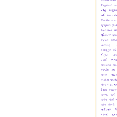
નિરંજના ભાર્ગવ
નિષ્કુળાનંદ સ્
નીનુ મઝુમદ
કવિ
પન્ના ના
પિનાકીન ઠાકોર
પ્રભુલાલ દ્વિવ
પ્રિયકાન્ત મ
પ્રેમાનંદ
પ્રેમ
બળવં
ત્રિપાઠી
બાદરાયણ
બાલમુકુંદ દવે
બેફામ
બોટ
ભગવ
સ્વામી
ભગાચારણ
ભરત
ભાગ્યેશ ઝા
ભાસ્
ભાલણ
ભૂમાનં
કપોદિયા
મક
ભોજા ભગત
દેસાઇ
મનસુખલ
મનુભાઇ ગઢવી
મનોજ જોશી
મહેશ સોલંકી
મ
માર્કંડૠષિ
ચોક્સી
મુક