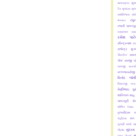
મુક
માલવણકર
પૈક
મૂળદાસ
મૂળ
યશોવિજય
યૉસ
રઘુ
મૅકવાન
રજની પાલનપુર
રમણલાલ વ્યા
રમેશ પાર
રવિન્દ્રનાથ ટા
રાજેન્દ્ર શુક
રામન
'મિસ્કીન'
'શેષ'
રાવજી પ
લાલજી કાનપર
વલ્લભાચર્યજી
વિનોદ જોષી
વિશનજી નાગડ
વેણીભાઇ પુર
શાંતિલાલ શાહ
પાલનપુરી
શ
શોભિત દેસાઇ
તુલસીદાસ
સ
સંત
રોહીદાસ
પુરાણી
સરોદ
સ
સુંદરમ
બેટાઇ
સ
ઠક્કર 'મેહૂલ'