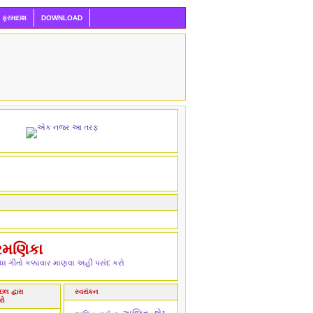
ી ફરમાઇશ
DOWNLOAD
રમણિકા
ા ગીતો કક્કાવાર માણવા અહીં પસંદ કરો
લ દ્વારા
સ્વરાંકન
રો