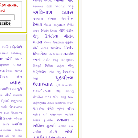
અજિત શેઠ
અજિત મર્ચન્ટ
ેઇલ સરનામું
અમર ભટ્ટ
અનસયા દોશી
આપો
અવિનાશ વ્યાસ
આસિત
આલાપ દેસાઇ
દેસાઇ
ઉદય મઝુમદાર
કિરીટ
કિશોર દેસાઇ
કીર્તિ-ગીરીશ
રાવળ
ક્ષેમુ દિવેટીયા
ગૌરાંગ
વ્યાસ
જીતેશ
ચેલના ઉપાધ્યાય
અંકિત ત્રિવેદી
ી
દિલીપ
ગીરી
તલત અઝીઝ
ધોળકિયા
ંકારવી
અનિરુદ્ધ
નયનેશ
ધીરજ ધાનક
િલ જોષી
અમર
જાની
નવીન શાહ
નાનજીભાઇ
ૃતલાલ 'ઘાયલ'
નીનુ
નિશિથ મહેતા
મિસ્ત્રી
ુણા દેવકર
અરૂણ
મઝુમદાર
પરેશ ભટ્ટ
પિનાકીન
પુરુષોત્ત્મ
વિનાશ પારેખ
શાહ
શ વ્યાસ
ઉપાધ્યાય
પ્રવિણ બચ્છાવ
આદિલ મન્સૂરી
ા
ભગવતીપ્રસાદ ભટ્ટ
ભદ્રાયુ
 રાંદેરી
ઇકબાલ
ધોળકીયા
ભરત પટેલ
ભાનુ ઠાકર
ઇન્દુલાલ
 ત્રિવેદી
મહેશકુમાર
રજત
માસ્ટર કાસમભાઇ
ઉજ્જવલ
 ગઢવી
રમેશ ગુપ્તા
ધોળકીયા
રવિન
ન ઠક્કર
ઉદયરત્ન
નાયક
રસિકલાલ ભોજક
રવી
ષી
ઉશનસ
ઓજસ
શ્યામલ -
શશાંક ફડણીસ
કમલેશ
ુ રાવલ
સૌમિલ મુન્શી
શ્રીધર કેંકરે
કરસનદાસ માણેક
સોલી
સલીલ ચૌધરી
ાગ
કવિ દાદ
કવિ
કાપડીયા
હેમંત ચૌહાણ