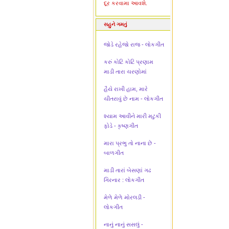
દૂર કરવામા આવશે.
સહુને ગમતું
જોડે રહેજો રાજ - લોકગીત
કરું કોટિ કોટિ પ્રણામ
માડી તારા ચરણોમાં
હૈયે રાખી હામ, મારે
ચીતરાવું છે નામ - લોકગીત
શ્યામ આવીને મારી મટુકી
ફોડે - કૃષ્ણગીત
મારા પ્રભુ તો નાના છે -
બાળગીત
માડી તારાં બેસણાં ગઢ
ગિરનાર : લોકગીત
મેળે મેળે મોરલડી -
લોકગીત
નાનું નાનું સસલું -