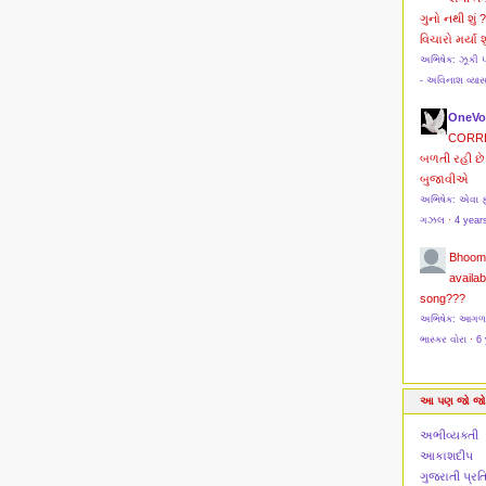
ગુનો નથી શું 
વિચારો મર્યા શુ
અભિષેક: ઝૂકી 
- અવિનાશ વ્યા
OneVo
CORR
બળતી રહી છે 
બુજાવીએ
અભિષેક: એવા ફ
ગઝલ
·
4 year
Bhoom
availab
song???
અભિષેક: આગળ મો
ભાસ્કર વોરા
·
6 
આ પણ જો જો
અભીવ્યક્તી
આકાશદીપ
ગુજરાતી પ્ર