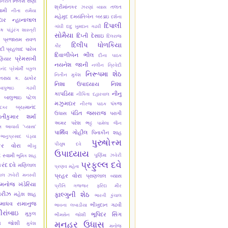
નિલેશ રાણા
નિરાંત
શ્રીમાંનકર
તલત
ઝરણાં વ્યાસ
વામી
નીતા રામૈયા
મહેમુદ
દમયંતિબેન બરડાઇ
દર્શના
ાર
ન્હાનાલાલ
દિપાલી
ગાંઘી
દાદુ ખુમદાન ગઢવી
યક
પાંડુંરંગ શાસ્ત્રી
સોમૈયા
દિપ્તી દેસાઇ
દિલરાજ
પ્રજારામ રાવળ
દિલીપ ધોળકિયા
કૌર
ેદી
પ્રહલાદ પારેખ
દિવાળીબેન ભીલ
દીના પાઠક
પ્રેમસખી
ણિયાર
નયનેશ જાની
નલીન ત્રિવેદી
ાનંદ
પ્રેમોર્મી
બકુલ
નિરૂપમા શેઠ
નિતીન મુકેશ
તરાય ક. ઠાકોર
નિશા ઉપાધ્યાય
નિશા
બાપુભાઇ ગઢવી
કાપડિયા
નીનુ
નીકિતા દહારવાલ
બાલુભાઇ પટેલ
મઝુમદાર
પંકજ
નીરજ પાઠક
બ્રહ્માનંદ
ાદકર
પંડિત જસરાજ
ઉધાસ
પરાગી
તીકુમાર શર્મા
અમર
પરેશ ભટ્ટ
પામેલા જૈન
 આચાર્ય 'પ્યાસા'
પાર્થિવ ગોહીલ
પિનાકીન શાહ
ભાનુપ્રસાદ પંડ્યા
પુરુષોત્ત્મ
પીયુષ દવે
કર વોરા
ભીખુ
ઉપાધ્યાય
દ સ્વામી
પૂર્ણિમા ઝવેરી
ભૂમિક શાહ
પ્રફુલ્લ દવે
રંદ દવે
મણિલાલ
પ્રણવ મહેતા
ાલ ઝવેરી
મનસ્વી
પ્રહર વોરા
પ્રાણલાલ વ્યાસ
મનોજ ખંડેરિયા
પ્રીતિ ગજ્જર
ફરિદા મીર
મરીઝ
ફાલ્ગુની શેઠ
મહેશ શાહ
ભારતી કુંચાલ
માધવ રામાનુજ
ભીખુદાન ગઢવી
ભાવના લબાડીયા
ીરાંબાઇ
મુકુલ
ભૂપિંદર સિંગ
ભીમસેન જોશી
મનહર ઉધાસ
ેશ જોશી
મુકેશ
મનોજ