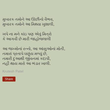
મુબારક તમોને આ ઊછીનો વૈભવ,
મુબારક તમોને આ મિથ્યા ખુશાલી,
ખપે ના મને કાંઇ પણ એવું મિત્રો
કે આગવી છે મારી જાહોજલાલી
આ જખ્મોનાં રત્નો, આ આંસુઓનાં મોતી,
તમારાં પ્રતાપે ઘણુંય મળ્યું છે,
તમારી દુઆથી જીવનમાં કદાપી,
નહીં થાય મારો આ ભંડાર ખાલી.
Krutesh Patel
Share