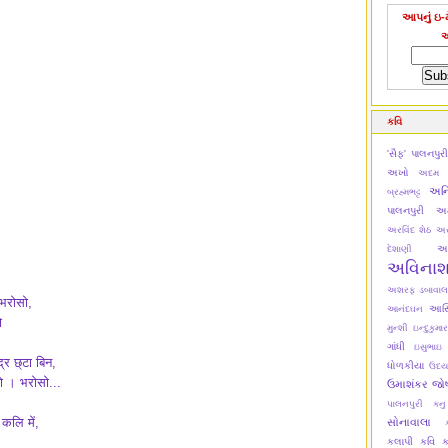
આપનું ઇ-મ
કવિ
'સૈફ' પાલનપુર
અખો
અદમ ટ
અન
બ્રહ્મભટ્ટ
પાલનપુરી
અમ
અરવિંદ શેઠ
અર
અ
દેશાણી
અવિના
અશરફ ડબાવાલ
 भरोसो,
આસિમ
આનંદઘન
ो
મુન્શી
ઇન્દુકુમાર
ગાંધી
ઇસુભાઇ
्र छ्टा बिन,
ધોળકીયા
ઉદય
ो । भरोसो...
ઉમાશંકર જો
પાલનપુરી
કન
कलि में,
સોનાવાલા
।
કલાપી
કવિ ક