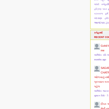
સ્નેહરશ્
જોશી
હ
હરિકૃષ્ણ પાઠક
હર્ષ
વટાવવાળા
ચંદરાણા
હર્ષ
આનંદપરા
હેમ
સ્નેહવર્ષા
RECENT C
Gohil 
me
અભિષેક: કવિ 
months ago
SAGA
CHAT
ઓળખાતું નથ
પ્રખ્યાત કર
પહેલ
અભિષેક: ભારત
સુધારક વિશે
·
7
દીપક 
શેની ત