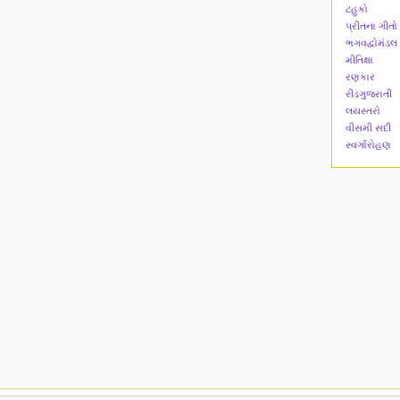
ટહુકો
પ્રીતના ગીતો
ભગવદ્વોમંડલ
મીતિક્ષા
રણકાર
રીડગુજરાતી
લયસ્તરો
વીસમી સદી
સ્વર્ગારોહણ