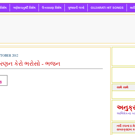
 વિશેષ
ગણેશચતુર્થી વિશેષ
ઉત્તરાયણ વિશેષ
ગુજરાતી લખો
GUJARATI HIT SONGS
માર
TOBER 2012
ચરણન કેરો ભરોસો - ભજન
s
સાથે સાથે
અનુક્
અભિષેકના બધ
નવી રચના ઇ મેઇ
સબસ્ક્રાઇબ ક