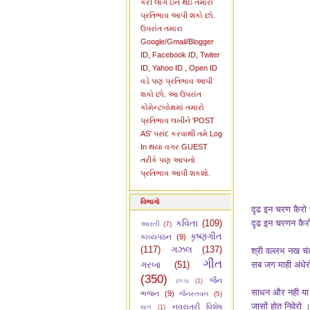
કરી લોગ ઇન થઇ તમારો
પ્રતિભાવ આપી શકો છો.
ઉપરાંત તમારા
Google/Gmail/Blogger
ID, Facebook ID, Twiter
ID, Yahoo ID , Open ID
વડે પણ પ્રતિભાવ આપી
શકો છો. આ ઉપરાંત
કોમેન્ટબોક્ષમાં તમારો
પ્રતિભાવ લખીને 'POST
AS' પસંદ કરવાથી તમે Log
In થયા વગર GUEST
તરીકે પણ આપનો
પ્રતિભાવ આપી શકશો.
વિભાગો
दृढ इन चरण कैरो
કવિતા
(109)
दृढ इन चरणन कैर
આરતી
(7)
કૃષ્ણગીત
કાવ્યપઠન
(9)
(117)
ગઝલ
(137)
श्री वल्लभ नख चंद
ગીત
ગરબા
(51)
सब जग माही अंधेर
(350)
જૈન
છપ્પા
(1)
साधन और नही या 
ભજન
(9)
જૈનસ્તવન
(5)
जासों होत निवेरो 
નવરાત્રી વિશેષ
થાળ
(1)