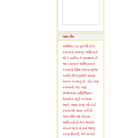
ખાસ નોંધ
અભિષેક પર મુકેલી દરેક
રચનાના સમગ્ર અધિકારો
જે તે વ્યક્તિ કે સંસ્થાના છે.
આ રચનાને અભિવ્યક્ત
કરવાનો ઉદ્દેશ તેમના શ્રેષ્ઠ
કાર્યને વિશ્વગુર્જરી સમક્ષ
વ્યક્ત કરવાનું છે. કોઇ પણ
રચનાનો કોઇ પણ
સંજોગામાં વાણિજ્યિક
ઉપયોગ નહીં કરવામા
આવે. આમ છતાં, જે કોઈ
રચનાઓ પોસ્ટ કરી છે,
એને લીધે જો કોઇના
અધિકારોનો ભંગ થયેલો
કોઇને લાગે તો મને જાણ
કરવા વિનંતી, તેને સત્વરે