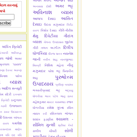
અજિત શેઠ
અજિત મર્ચન્ટ
ેઇલ સરનામું
અમર ભટ્ટ
અનસયા દોશી
આપો
અવિનાશ વ્યાસ
આસિત
આલાપ દેસાઇ
દેસાઇ
ઉદય મઝુમદાર
કિરીટ
કિશોર દેસાઇ
કીર્તિ-ગીરીશ
રાવળ
ક્ષેમુ દિવેટીયા
ગૌરાંગ
વ્યાસ
જીતેશ
ચેલના ઉપાધ્યાય
અંકિત ત્રિવેદી
ી
દિલીપ
ગીરી
તલત અઝીઝ
ધોળકિયા
ંકારવી
અનિરુદ્ધ
નયનેશ
ધીરજ ધાનક
િલ જોષી
અમર
જાની
નવીન શાહ
નાનજીભાઇ
ૃતલાલ 'ઘાયલ'
નીનુ
નિશિથ મહેતા
મિસ્ત્રી
ુણા દેવકર
અરૂણ
મઝુમદાર
પરેશ ભટ્ટ
પિનાકીન
પુરુષોત્ત્મ
વિનાશ પારેખ
શાહ
શ વ્યાસ
ઉપાધ્યાય
પ્રવિણ બચ્છાવ
આદિલ મન્સૂરી
ા
ભગવતીપ્રસાદ ભટ્ટ
ભદ્રાયુ
 રાંદેરી
ઇકબાલ
ધોળકીયા
ભરત પટેલ
ભાનુ ઠાકર
ઇન્દુલાલ
 ત્રિવેદી
મહેશકુમાર
રજત
માસ્ટર કાસમભાઇ
ઉજ્જવલ
 ગઢવી
રમેશ ગુપ્તા
ધોળકીયા
રવિન
ન ઠક્કર
ઉદયરત્ન
નાયક
રસિકલાલ ભોજક
રવી
ષી
ઉશનસ
ઓજસ
શ્યામલ -
શશાંક ફડણીસ
કમલેશ
ુ રાવલ
સૌમિલ મુન્શી
શ્રીધર કેંકરે
કરસનદાસ માણેક
સોલી
સલીલ ચૌધરી
ાગ
કવિ દાદ
કવિ
કાપડીયા
હેમંત ચૌહાણ