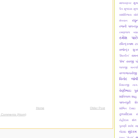
મુક
માલવણકર
પૈક
મૂળદાસ
મૂળ
યશોવિજય
યૉસ
રઘુ
મૅકવાન
રજની પાલનપુર
રમણલાલ વ્યા
રમેશ પાર
રવિન્દ્રનાથ ટા
રાજેન્દ્ર શુક
રામન
'મિસ્કીન'
'શેષ'
રાવજી પ
લાલજી કાનપર
વલ્લભાચર્યજી
વિનોદ જોષી
વિશનજી નાગડ
વેણીભાઇ પુર
શાંતિલાલ શાહ
પાલનપુરી
શ
Home
Older Post
શોભિત દેસાઇ
તુલસીદાસ
સ
t Comments (Atom)
સંત
રોહીદાસ
પુરાણી
સરોદ
સ
સુંદરમ
બેટાઇ
સ
ઠક્કર 'મેહૂલ'