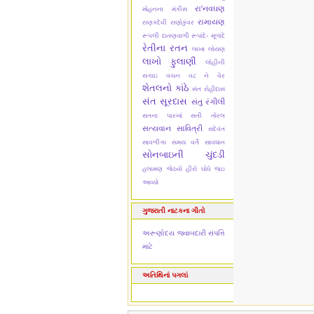
રા'નવઘણ
મોહનના મંકીસ
રામાયણ
રાણકદેવી
રાણોકુંવર
રૂપલી દાતણવાળી
રૂપાંદે- મૂળાંદે
રેતીના રતન
લાખા લોયણ
લાખો ફુલાણી
લોહીની
સગાઇ
વચન વટ ને વેર
શેતલનો કાંઠે
સંત રોહીદાસ
સંત સૂરદાસ
સંતુ રંગીલી
સતના પારખાં
સતી તોરલ
સત્યવાન સાવિત્રી
સદેવંત
સાવળીંગા
સમય વર્તે સાવધાન
સોનબાઇની ચુંદડી
હલામણ જેઠવો
હીરો ઘોઘે જઇ
આવ્યો
ગુજરાતી નાટકના ગીતો
અરૂણોદય
જવાબદારી
સંપત્તિ
માટે
અતિથિનાં પગલાં