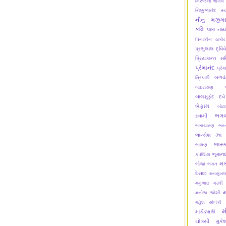
નિરંજના ભાર્ગવ
નિષ્કુળાનંદ સ્
નીનુ મઝુમદ
કવિ
પન્ના ના
પિનાકીન ઠાકોર
પ્રભુલાલ દ્વિવ
પ્રિયકાન્ત મ
પ્રેમાનંદ
પ્રેમ
બળવં
ત્રિપાઠી
બાદરાયણ
બાલમુકુંદ દવે
બેફામ
બોટ
ભગવ
સ્વામી
ભગાચારણ
ભરત
ભાગ્યેશ ઝા
ભાસ્
ભાલણ
ભૂમાનં
કપોદિયા
મક
ભોજા ભગત
દેસાઇ
મનસુખલ
મનુભાઇ ગઢવી
મનોજ જોશી
મહેશ સોલંકી
મ
માર્કંડૠષિ
ચોક્સી
મુક