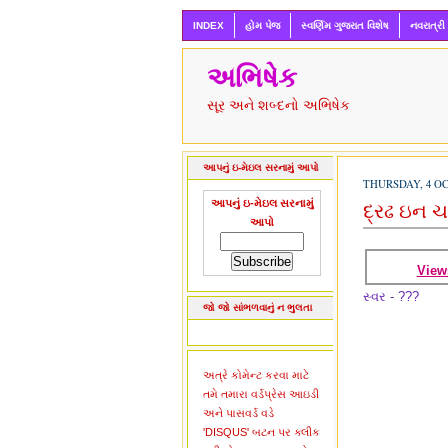
INDEX
હોમ પેજ
સ્વર્ણિમ ગુજરાત વિશેષ
નવરાત્રી
અભિષેક
સૂર અને શબ્દનો અભિષેક
આપનું ઇ-મેઇલ સરનામું આપો
THURSDAY, 4 OC
આપનું ઇ-મેઇલ સરનામું
દ્રઢ ઇન 
આપો
View
સ્વર - ???
જો જો સાંભળવાનું ન ભુલતા
અત્રે કોમેન્ટ કરવા માટે
તમે તમારા વર્ડપ્રેસ આઇડી
અને પાસવર્ડ વડે
'DISQUS' બટન પર ક્લીક