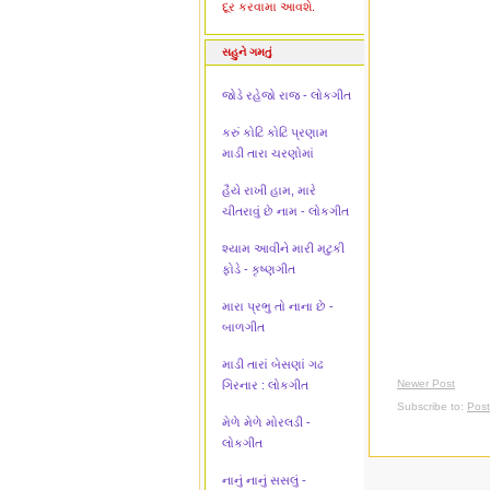
દૂર કરવામા આવશે.
સહુને ગમતું
જોડે રહેજો રાજ - લોકગીત
કરું કોટિ કોટિ પ્રણામ
માડી તારા ચરણોમાં
હૈયે રાખી હામ, મારે
ચીતરાવું છે નામ - લોકગીત
શ્યામ આવીને મારી મટુકી
ફોડે - કૃષ્ણગીત
મારા પ્રભુ તો નાના છે -
બાળગીત
માડી તારાં બેસણાં ગઢ
Newer Post
ગિરનાર : લોકગીત
Subscribe to:
Pos
મેળે મેળે મોરલડી -
લોકગીત
નાનું નાનું સસલું -