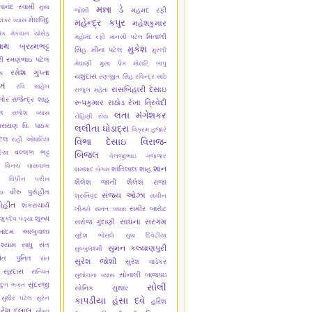
્તાનંદ સ્વામી
મુસા
મન્ના ડે
મહમદ રફી
જોશી
મેઘબિંદુ
શંકર વ્યાસ
મહેન્દ્ર કપુર
મહેશકુમાર
ેક મેકવાન
યૉસેફ
મિતાલી
મહોમંદ રફી
માનસી પટેલ
નાથ બ્રહ્મભટ્ટ
મુકેશ
સિંહ
મીના પટેલ
મુરલી
ી
રમણભાઇ પટેલ
મેઘાણી
મુસા પૈક
મોરારિ બાપુ
રમેશ ગુપ્તા
સ
યશુદાસ
રણજીત સિંહ
રવિન્દ્ર સાઠે
ેખ
રવિ સાહેબ
રાસબિહારી દેસાઇ
રાજુલ મહેતા
ગોર
રાજેન્દ્ર શાહ
રૂપકુમાર રાઠોડ
રેખા ત્રિવેદી
્લ
રાજેશ વ્યાસ
લતા મંગેશકર
રોહિણી રોય
ારાયણ વિ. પાઠક
લલીતા ઘોડાદ્રા
વિક્રમ હજારે
ટેલ
રાહી ઓધારિયા
વિભા દેસાઇ
વિરાજ-
વલ્લભ ભટ્ટ
િયા
બિજલ
વેલજીભાઇ ગજ્જર
વિનય ઘાસવાલા
શાન
શાંતિલાલ શાહ
શમશાદ બેગમ
વિપીન પરીખ
શૈલેશ જાની
શૈલેશ રાજા
વીરુ પુરોહીત
ા
સંજય ઓઝા
શ્રુતિવૃંદ
સચીન
ોહીત
શંકરાચાર્ય
સમીર બારોટ
લીમચે
સનત વ્યાસ
શૂન્ય
શુકદેવ પંડ્યા
સાધના સરગમ
સરોજ ગુંદાણી
ેખાદમ આબુવાલા
સુદેશ ભોંસલે
સુધા દિવેટીયા
શ્યામ સાધુ
સંત
સુમન કલ્યાણપુરી
સુબ્બુલક્ષ્મી
ંત પુનિત
સંત
સુરેશ જોશી
સુરેશ વાડેકર
 સૂરદાસ
સત્ચિત
સોનાલી બાજપઇ
સુલોચના વ્યાસ
સુંદરજી
ાદુળ ભગત
સોલી
સોનિક સુથાર
સુધીર પટેલ
સુરેન
કાપડીયા
હંસા દવે
હરિશ
ુરેશ દલાલ
સૌમ્ય