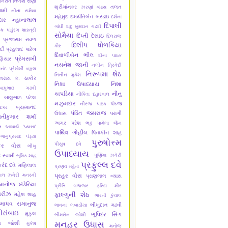
નિલેશ રાણા
નિરાંત
શ્રીમાંનકર
તલત
ઝરણાં વ્યાસ
વામી
નીતા રામૈયા
મહેમુદ
દમયંતિબેન બરડાઇ
દર્શના
ાર
ન્હાનાલાલ
દિપાલી
ગાંઘી
દાદુ ખુમદાન ગઢવી
યક
પાંડુંરંગ શાસ્ત્રી
સોમૈયા
દિપ્તી દેસાઇ
દિલરાજ
પ્રજારામ રાવળ
દિલીપ ધોળકિયા
કૌર
ેદી
પ્રહલાદ પારેખ
દિવાળીબેન ભીલ
દીના પાઠક
પ્રેમસખી
ણિયાર
નયનેશ જાની
નલીન ત્રિવેદી
ાનંદ
પ્રેમોર્મી
બકુલ
નિરૂપમા શેઠ
નિતીન મુકેશ
તરાય ક. ઠાકોર
નિશા ઉપાધ્યાય
નિશા
બાપુભાઇ ગઢવી
કાપડિયા
નીનુ
નીકિતા દહારવાલ
બાલુભાઇ પટેલ
મઝુમદાર
પંકજ
નીરજ પાઠક
બ્રહ્માનંદ
ાદકર
પંડિત જસરાજ
ઉધાસ
પરાગી
તીકુમાર શર્મા
અમર
પરેશ ભટ્ટ
પામેલા જૈન
 આચાર્ય 'પ્યાસા'
પાર્થિવ ગોહીલ
પિનાકીન શાહ
ભાનુપ્રસાદ પંડ્યા
પુરુષોત્ત્મ
પીયુષ દવે
કર વોરા
ભીખુ
ઉપાધ્યાય
દ સ્વામી
પૂર્ણિમા ઝવેરી
ભૂમિક શાહ
પ્રફુલ્લ દવે
રંદ દવે
મણિલાલ
પ્રણવ મહેતા
ાલ ઝવેરી
મનસ્વી
પ્રહર વોરા
પ્રાણલાલ વ્યાસ
મનોજ ખંડેરિયા
પ્રીતિ ગજ્જર
ફરિદા મીર
મરીઝ
ફાલ્ગુની શેઠ
મહેશ શાહ
ભારતી કુંચાલ
માધવ રામાનુજ
ભીખુદાન ગઢવી
ભાવના લબાડીયા
ીરાંબાઇ
મુકુલ
ભૂપિંદર સિંગ
ભીમસેન જોશી
મનહર ઉધાસ
ેશ જોશી
મુકેશ
મનોજ