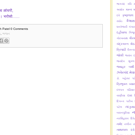
ભાગચંદ
કવિ મ
કાન્ત
ક
विध आंधरो,
અશોક
કૃષ્ણલાલ
દવે
। भरोसो......
કૈલાસ
રાઠોડ
ધનતેજવી
ગંગાર
h Patel
0 Comments
દહીંવાલા
ગિજુ
ત
,
ભજન
ગૌરવ
ગોરખનાથ
ચંદ્રકાન્ત શેઠ
ત્રિપાઠી
ચૈતન્ય
જોશી
જયંત દ
જયદેવ શુક્લ
જવાહર બક્ષી
ઝવેરચંદ મેઘ
ડો. બહેચર પટ
ત્રિભુવન વ્યા
દલપત પઢિયાર
દારા પ
વાણીયા
દિગન્ત પરીખ
નંદકુમ
પટેલ
ન
બરાનપુરિયા
નરસિંહરાવ દિવે
નર્મદ
નલીન ર
નાથાલાલ દવે