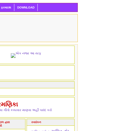
ી ફરમાઇશ
DOWNLOAD
રમણિકા
ા ગીતો કક્કાવાર માણવા અહીં પસંદ કરો
લ દ્વારા
સ્વરાંકન
રો