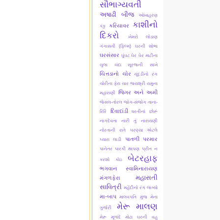
સૌભાગ્યવતી
અષાઢી બીજ
ઓખાહરણ
કાશીનો
કરિયાવર
કંકુ
દિકરો
ખેમરો લોડાણ
ગંગાસતી (ફિલ્મ)
ઘરની શોભા
ઘરસંસાર
ઘુંઘટ
ઘેર ઘેર માટીના
ચુલા
ચંદા સૂરજની સાખે
ચિત્તડાનો ચોર
ચૂંદડીનો રંગ
ચોરીના ફેરા ચાર
જયશ્રી યમુના
જિગર અને અમી
મહારાણી
જેસલ-તોરલ
જોગ-સંજોગ
તાના-
દિવાદાંડી
રિરિ
ધરતીનાં છોરૂં
નાગદેવતા
નારી તું નારાયણી
નોરતાની રાતે
પરણ્યા એટલે
પાતળી પરમાર
પ્યારા લાડી
પાનેતર
પારકી થાપણ
પ્રીત ન
બેટરહાફ
કરશો કોઇ
ભગવાન સ્વામિનારાયણ
મહાસતી
મંગળફેરા
સાવિત્રી
મહેંદીનો રંગ લાગ્યો
મા-બાપ
માલવપતિ મુંજ
મેના
મેરૂ માલણ
ગુર્જરી
મેરૂ મૂળાંદે
મોટા ઘરની વહુ