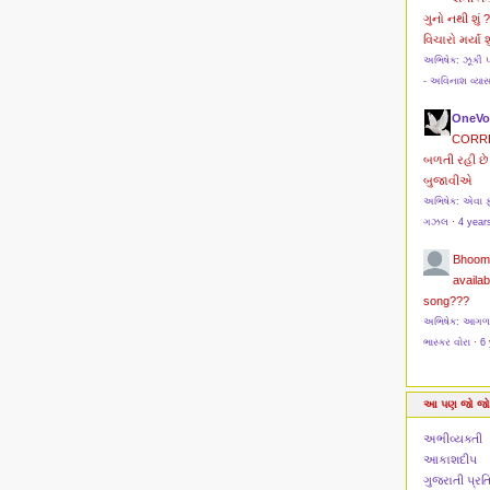
ગુનો નથી શું 
વિચારો મર્યા શુ
અભિષેક: ઝૂકી 
- અવિનાશ વ્યા
OneVo
CORR
બળતી રહી છે 
બુજાવીએ
અભિષેક: એવા ફ
ગઝલ
·
4 year
Bhoom
availab
song???
અભિષેક: આગળ મો
ભાસ્કર વોરા
·
6 
આ પણ જો જો
અભીવ્યક્તી
આકાશદીપ
ગુજરાતી પ્ર