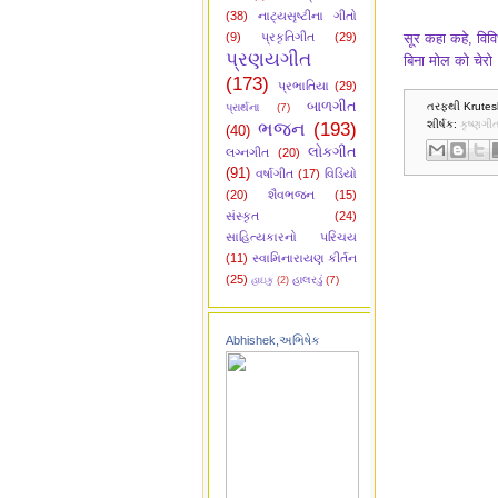
(38)
નાટ્યસૃષ્ટીના ગીતો
(9)
પ્રકૃતિગીત
(29)
सूर कहा कहे, वि
પ્રણયગીત
बिना मोल को चेरो 
(173)
પ્રભાતિયા
(29)
બાળગીત
તરફથી Krutes
પ્રાર્થના
(7)
ભજન
(193)
શીર્ષક:
કૃષ્ણગી
(40)
લોકગીત
લગ્નગીત
(20)
(91)
વર્ષાગીત
(17)
વિડિયો
(20)
શૈવભજન
(15)
સંસ્કૃત
(24)
સાહિત્યકારનો પરિચય
(11)
સ્વામિનારાયણ કીર્તન
(25)
હાલરડું
(7)
હાઇકુ
(2)
Abhishek,અભિષેક