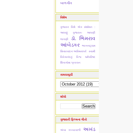
બાળગીત
વિશેષ
ગુજરાત વિશે એક સંશોધન :
આપણું ગુજરાત- આપણી
ડૉ. ભિમરાવ
લાગણી
આંબેડકર
ભરતનાટ્યમ
સિતારવાદનઃઅસ્મિતાપર્વ
સ્વામી
વિવેકાનંદનું વિશ્વ ધર્મપરિષદ
શિકાગોમા પ્રવચન
સમયસૂચી
શોધો
ગુજરાતી ફિલ્મના ગીતો
અખંડ
અંબા ગબ્બરવાળી