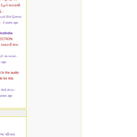
? દેહને મારવાથી
ં...
પડ્યો ઊંચો હિમાલય
સ
·
2 years ago
iceIndia
ECTION:
ક્યારની શંકા
રી આ બાગમાં -
s ago
i
Is the audio
le for this
ર્યા મોગરા -
years ago
તિભા પરિચય