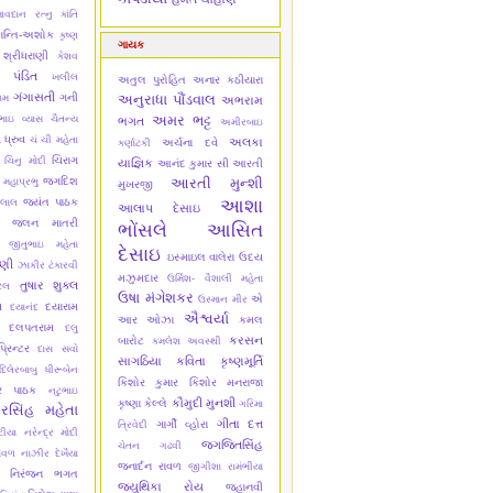
ાવદાન રત્નુ
કાંતિ
ાન્તિ-અશોક
કૃષ્ણ
ગાયક
 શ્રીધરાણી
કેશવ
 પંડિત
ખલીલ
અતુલ પુરોહિત
અનાર કઠીયારા
ગંગાસતી
ગની
અનુરાધા પૌંડવાલ
ામ
અભરામ
અમર ભટ્ટ
ભાઇ વ્યાસ ચૈતન્ય
ભગત
અમીરબાઇ
 ધ્રુવ
ચં ચી મહેતા
અલકા
અર્ચના દવે
કર્ણાટકી
ચિરાગ
ચિનુ મોદી
યાજ્ઞિક
આનંદ કુમાર સી
આરતી
જગદિશ
આરતી મુન્શી
 મહાપ્રભુ
મુખરજી
આશા
જયંત પાઠક
લાલ
આલાપ દેસાઇ
જલન માતરી
ભોંસલે
આસિત
જીતુભાઇ મહેતા
દેસાઇ
ઇસ્માઇલ વાલેરા
ઉદય
ાણી
ઝાકીર ટંકારવી
મઝુમદાર
ઉર્મિશ- વૈશાલી મહેતા
તુષાર શુક્લ
ેલ
ઉષા મંગેશકર
એ
ઉસ્માન મીર
સ
દયારામ
દયાનંદ
ઐશ્વર્યા
આર ઓઝા
કમલ
દલપતરામ
દલુ
કરસન
બારોટ
કમલેશ અવસ્થી
્રિન્ટર
દાસ સવો
સાગઠિયા
કવિતા કૃષ્ણમૂર્તિ
દિલેરબાબુ
ધીરૂબેન
કિશોર કુમાર
કિશોર મનરાજા
ાર પાઠક
નટુભાઇ
કૌમુદી મુનશી
કૃષ્ણા કેલ્લે
ગરિમા
રસિંહ મહેતા
ગીતા દત્ત
ગાર્ગી વ્હોરા
ત્રિવેદી
ટીયા
નરેન્દ્ર મોદી
જગજિતસિંહ
ચેતન ગઢવી
ાવળ
નાઝીર દેખૈયા
જનાર્દન રાવળ
જીગીશા રામંભીયા
નિરંજન ભગત
જ્યુથિકા રોય
જ્હાનવી