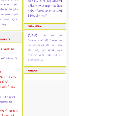
હરિહરન
ઉમરાવ
હરિશ ભીમાણી
મિ
સ્વરૂપ ધ્રુવ
હર્ષિદા રાવળ
હસમુખ પાટડીયા
રિન્દ્ર દવે
હરીશ
હેમા
હેમંત ચૌહાણ
હેમંતકુમાર
 બ્રહ્મભટ્ટ
હર્ષદ
દેસાઇ
હેમુ ગઢવી
હિતેન
દેવ માધવ
ેન શાહ
સર્જક પરિચય
હાઇકુ
કવિ અખો
કવિ
OMMENTS
ઉમાશંકર જોશી
કવિ ઉશનસ
કવિ
ઝવેરચંદ મેઘાણી
કવિ રમેશ પારેખ
Nishaben
Sir
કવિ રાવજી પટેલ
ચં ચી મહેતા
સંગીતકાર અજિત મર્ચંટ
સંગીતકાર
અખાનો પરિચય
·
5
દિલીપ ધોળકીયા
FEEDJIT
R
RABHUJ
કોઈ
ી એટલે
વા માટેની એક
ના પ્રથમ સમાજ
 months ago
અંતાણી
ગોડસે ને
ક ? હત્યા એ