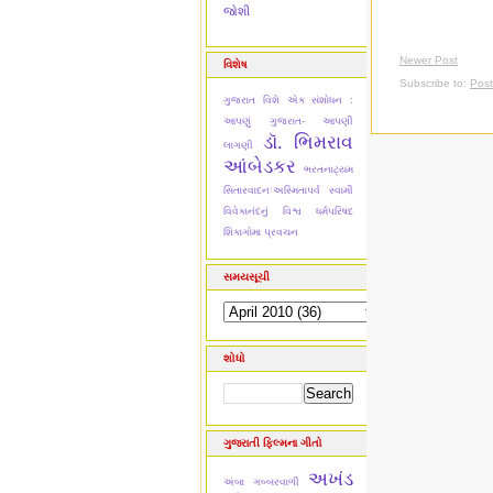
જોશી
Newer Post
વિશેષ
Subscribe to:
Pos
ગુજરાત વિશે એક સંશોધન :
આપણું ગુજરાત- આપણી
ડૉ. ભિમરાવ
લાગણી
આંબેડકર
ભરતનાટ્યમ
સિતારવાદનઃઅસ્મિતાપર્વ
સ્વામી
વિવેકાનંદનું વિશ્વ ધર્મપરિષદ
શિકાગોમા પ્રવચન
સમયસૂચી
શોધો
ગુજરાતી ફિલ્મના ગીતો
અખંડ
અંબા ગબ્બરવાળી