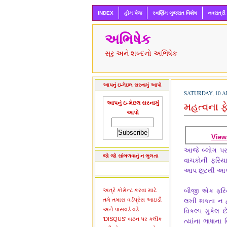
INDEX
હોમ પેજ
સ્વર્ણિમ ગુજરાત વિશેષ
નવરાત્રી
અભિષેક
સૂર અને શબ્દનો અભિષેક
આપનું ઇ-મેઇલ સરનામું આપો
SATURDAY, 10 AP
આપનું ઇ-મેઇલ સરનામું
મહત્વના ફ
આપો
View
આજે બ્લોગ પર
જો જો સાંભળવાનું ન ભુલતા
વાચકોની ફરિય
આપ છૂટથી આપન
અત્રે કોમેન્ટ કરવા માટે
બીજી એક ફરિયા
તમે તમારા વર્ડપ્રેસ આઇડી
લખી શકતા ન હત
અને પાસવર્ડ વડે
વિકલ્પ મુકેલ 
'DISQUS' બટન પર ક્લીક
ત્યાંના ભાષાન