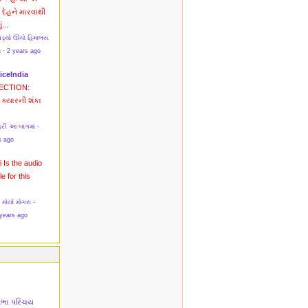
? દેહને મારવાથી
ં...
પડ્યો ઊંચો હિમાલય
સ
·
2 years ago
iceIndia
ECTION:
ક્યારની શંકા
રી આ બાગમાં -
s ago
i
Is the audio
le for this
ર્યા મોગરા -
years ago
તિભા પરિચય