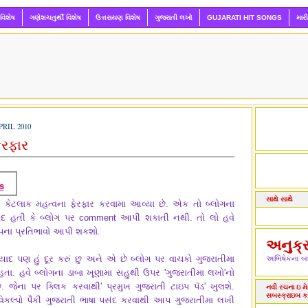
 વિશેષ
ગણેશચતુર્થી વિશેષ
ઉત્તરાયણ વિશેષ
ગુજરાતી લખો
GUJARATI HIT SONGS
માર
RIL 2010
ેરફાર
s
સાથે સાથે
 કેટલાક મહત્વના ફેરફાર કરવામા આવ્યા છે. એક તો બ્લોગના
ાદ હતી કે બ્લોગ પર comment આપી શકાતી નથી. તો લો હવે
ા પ્રતિભાવો આપી શકશો.
અનુક્
દ પણ હું દૂર કરું છુ અને એ છે બ્લોગ પર વાચકો ગુજરાતીમા
અભિષેકના બધ
ા. હવે બ્લોગના ડાબા ખૂણામા સહુથી ઉપર 'ગુજરાતીમા લખો'નો
છે. જેના પર ક્લિક કરવાથી' પ્રમુખ ગુજરાતી ટાઇપ પૅડ' ખુલશે.
નવી રચના ઇ મેઇ
સબસ્ક્રાઇબ ક
ા વિકલ્પો પૈકી ગુજરાતી ભાષા પસંદ કરવાથી આપ ગુજરાતીમા લખી