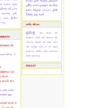
હરિહરન
ઉમરાવ
હરિશ ભીમાણી
મિ
સ્વરૂપ ધ્રુવ
હર્ષિદા રાવળ
હસમુખ પાટડીયા
રિન્દ્ર દવે
હરીશ
હેમા
હેમંત ચૌહાણ
હેમંતકુમાર
 બ્રહ્મભટ્ટ
હર્ષદ
દેસાઇ
હેમુ ગઢવી
હિતેન
દેવ માધવ
ેન શાહ
સર્જક પરિચય
હાઇકુ
કવિ અખો
કવિ
OMMENTS
ઉમાશંકર જોશી
કવિ ઉશનસ
કવિ
ઝવેરચંદ મેઘાણી
કવિ રમેશ પારેખ
Nishaben
Sir
કવિ રાવજી પટેલ
ચં ચી મહેતા
સંગીતકાર અજિત મર્ચંટ
સંગીતકાર
અખાનો પરિચય
·
5
દિલીપ ધોળકીયા
FEEDJIT
R
RABHUJ
કોઈ
ી એટલે
વા માટેની એક
ના પ્રથમ સમાજ
 months ago
અંતાણી
ગોડસે ને
ક ? હત્યા એ