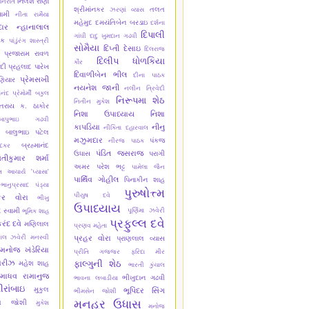
નિલેશ રાણા
નિરાંત
શ્રીમાંનકર
તલત
ઝરણાં વ્યાસ
વામી
નીતા રામૈયા
મહેમુદ
દમયંતિબેન બરડાઇ
દર્શના
ાર
ન્હાનાલાલ
દિપાલી
ગાંઘી
દાદુ ખુમદાન ગઢવી
યક
પાંડુંરંગ શાસ્ત્રી
સોમૈયા
દિપ્તી દેસાઇ
દિલરાજ
પ્રજારામ રાવળ
દિલીપ ધોળકિયા
કૌર
ેદી
પ્રહલાદ પારેખ
દિવાળીબેન ભીલ
દીના પાઠક
પ્રેમસખી
ણિયાર
નયનેશ જાની
નલીન ત્રિવેદી
ાનંદ
પ્રેમોર્મી
બકુલ
નિરૂપમા શેઠ
નિતીન મુકેશ
તરાય ક. ઠાકોર
નિશા ઉપાધ્યાય
નિશા
બાપુભાઇ ગઢવી
કાપડિયા
નીનુ
નીકિતા દહારવાલ
બાલુભાઇ પટેલ
મઝુમદાર
પંકજ
નીરજ પાઠક
બ્રહ્માનંદ
ાદકર
પંડિત જસરાજ
ઉધાસ
પરાગી
તીકુમાર શર્મા
અમર
પરેશ ભટ્ટ
પામેલા જૈન
 આચાર્ય 'પ્યાસા'
પાર્થિવ ગોહીલ
પિનાકીન શાહ
ભાનુપ્રસાદ પંડ્યા
પુરુષોત્ત્મ
પીયુષ દવે
કર વોરા
ભીખુ
ઉપાધ્યાય
દ સ્વામી
પૂર્ણિમા ઝવેરી
ભૂમિક શાહ
પ્રફુલ્લ દવે
રંદ દવે
મણિલાલ
પ્રણવ મહેતા
ાલ ઝવેરી
મનસ્વી
પ્રહર વોરા
પ્રાણલાલ વ્યાસ
મનોજ ખંડેરિયા
પ્રીતિ ગજ્જર
ફરિદા મીર
મરીઝ
ફાલ્ગુની શેઠ
મહેશ શાહ
ભારતી કુંચાલ
માધવ રામાનુજ
ભીખુદાન ગઢવી
ભાવના લબાડીયા
ીરાંબાઇ
મુકુલ
ભૂપિંદર સિંગ
ભીમસેન જોશી
મનહર ઉધાસ
ેશ જોશી
મુકેશ
મનોજ