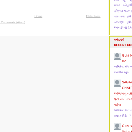
સ્નેહરશ્
જોશી
હ
હરિકૃષ્ણ પાઠક
Home
Older Post
હર્ષ
વટાવવાળા
ચંદરાણા
હર્ષ
t Comments (Atom)
આનંદપરા
હેમ
સ્નેહવર્ષા
RECENT C
Gohil 
me
અભિષેક: કવિ 
months ago
SAGA
CHAT
ઓળખાતું નથ
પ્રખ્યાત કર
પહેલ
અભિષેક: ભારત
સુધારક વિશે
·
7
દીપક 
શેની ત