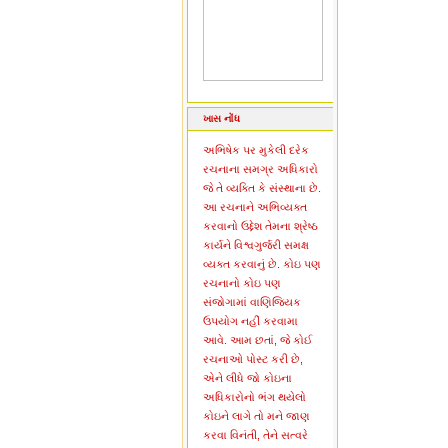
ખાસ નોંધ
અભિષેક પર મુકેલી દરેક
રચનાના સમગ્ર અધિકારો
જે તે વ્યક્તિ કે સંસ્થાના છે.
આ રચનાને અભિવ્યક્ત
કરવાનો ઉદ્દેશ તેમના શ્રેષ્ઠ
કાર્યને વિશ્વગુર્જરી સમક્ષ
વ્યક્ત કરવાનું છે. કોઇ પણ
રચનાનો કોઇ પણ
સંજોગામાં વાણિજ્યિક
ઉપયોગ નહીં કરવામા
આવે. આમ છતાં, જે કોઈ
રચનાઓ પોસ્ટ કરી છે,
એને લીધે જો કોઇના
અધિકારોનો ભંગ થયેલો
કોઇને લાગે તો મને જાણ
કરવા વિનંતી, તેને સત્વરે