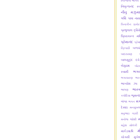
નિરંજના ભાર્ગવ
નિષ્કુળાનંદ સ્
નીનુ મઝુમદ
કવિ
પન્ના ના
પિનાકીન ઠાકોર
પ્રભુલાલ દ્વિવ
પ્રિયકાન્ત મ
પ્રેમાનંદ
પ્રેમ
બળવં
ત્રિપાઠી
બાદરાયણ
બાલમુકુંદ દવે
બેફામ
બોટ
ભગવ
સ્વામી
ભગાચારણ
ભરત
ભાગ્યેશ ઝા
ભાસ્
ભાલણ
ભૂમાનં
કપોદિયા
મક
ભોજા ભગત
દેસાઇ
મનસુખલ
મનુભાઇ ગઢવી
મનોજ જોશી
મહેશ સોલંકી
મ
માર્કંડૠષિ
ચોક્સી
મુક