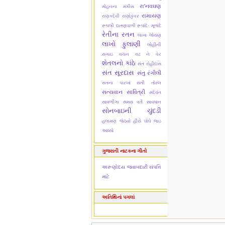
રા'નવઘણ
મોહનના મંકીસ
રામાયણ
રાણકદેવી
રાણોકુંવર
રૂપલી દાતણવાળી
રૂપાંદે- મૂળાંદે
રેતીના રતન
લાખા લોયણ
લાખો ફુલાણી
લોહીની
સગાઇ
વચન વટ ને વેર
શેતલનો કાંઠે
સંત રોહીદાસ
સંત સૂરદાસ
સંતુ રંગીલી
સતના પારખાં
સતી તોરલ
સત્યવાન સાવિત્રી
સદેવંત
સાવળીંગા
સમય વર્તે સાવધાન
સોનબાઇની ચુંદડી
હલામણ જેઠવો
હીરો ઘોઘે જઇ
આવ્યો
ગુજરાતી નાટકના ગીતો
અરૂણોદય
જવાબદારી
સંપત્તિ
માટે
અતિથિનાં પગલાં