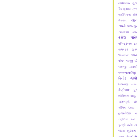
મુક
માલવણકર
પૈક
મૂળદાસ
મૂળ
યશોવિજય
યૉસ
રઘુ
મૅકવાન
રજની પાલનપુર
રમણલાલ વ્યા
રમેશ પાર
રવિન્દ્રનાથ ટા
રાજેન્દ્ર શુક
રામન
'મિસ્કીન'
'શેષ'
રાવજી પ
લાલજી કાનપર
વલ્લભાચર્યજી
વિનોદ જોષી
વિશનજી નાગડ
વેણીભાઇ પુર
શાંતિલાલ શાહ
પાલનપુરી
શ
શોભિત દેસાઇ
તુલસીદાસ
સ
સંત
રોહીદાસ
પુરાણી
સરોદ
સ
સુંદરમ
બેટાઇ
સ
ઠક્કર 'મેહૂલ'