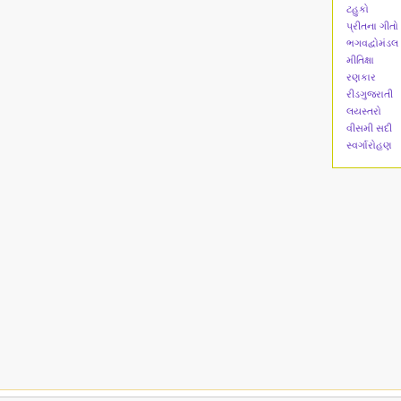
ટહુકો
પ્રીતના ગીતો
ભગવદ્વોમંડલ
મીતિક્ષા
રણકાર
રીડગુજરાતી
લયસ્તરો
વીસમી સદી
સ્વર્ગારોહણ