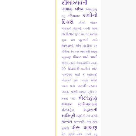
સૌભાગ્યવતી
અષાઢી બીજ
ઓખાહરણ
કાશીનો
કરિયાવર
કંકુ
દિકરો
ખેમરો લોડાણ
ગંગાસતી (ફિલ્મ)
ઘરની શોભા
ઘરસંસાર
ઘુંઘટ
ઘેર ઘેર માટીના
ચુલા
ચંદા સૂરજની સાખે
ચિત્તડાનો ચોર
ચૂંદડીનો રંગ
ચોરીના ફેરા ચાર
જયશ્રી યમુના
જિગર અને અમી
મહારાણી
જેસલ-તોરલ
જોગ-સંજોગ
તાના-
દિવાદાંડી
રિરિ
ધરતીનાં છોરૂં
નાગદેવતા
નારી તું નારાયણી
નોરતાની રાતે
પરણ્યા એટલે
પાતળી પરમાર
પ્યારા લાડી
પાનેતર
પારકી થાપણ
પ્રીત ન
બેટરહાફ
કરશો કોઇ
ભગવાન સ્વામિનારાયણ
મહાસતી
મંગળફેરા
સાવિત્રી
મહેંદીનો રંગ લાગ્યો
મા-બાપ
માલવપતિ મુંજ
મેના
મેરૂ માલણ
ગુર્જરી
મેરૂ મૂળાંદે
મોટા ઘરની વહુ