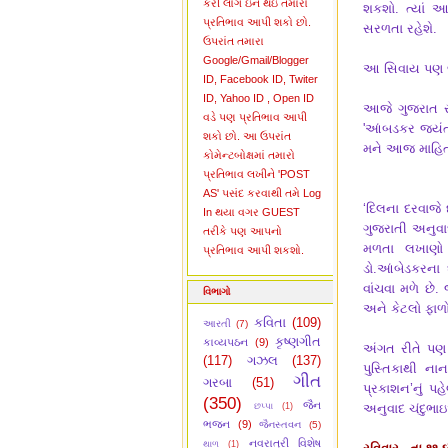
કરી લોગ ઇન થઇ તમારો
શકશો. ત્યાં
પ્રતિભાવ આપી શકો છો.
સરળતા રહેશે.
ઉપરાંત તમારા
Google/Gmail/Blogger
આ સિવાય પણ જ
ID, Facebook ID, Twiter
ID, Yahoo ID , Open ID
આજે ગુજરાત સા
વડે પણ પ્રતિભાવ આપી
'આંબડકર જયંત
શકો છો. આ ઉપરાંત
મને આજ માહિતી 
કોમેન્ટબોક્ષમાં તમારો
પ્રતિભાવ લખીને 'POST
AS' પસંદ કરવાથી તમે Log
‘દિલના દરવાજે
In થયા વગર GUEST
ગુજરાતી અનુવાદ
તરીકે પણ આપનો
મળતા લખાણો પ
પ્રતિભાવ આપી શકશો.
ડો.આંબેડકરના
વાંચવા મળે છે.
વિભાગો
અને કેટલો ફાળ
કવિતા
(109)
આરતી
(7)
કૃષ્ણગીત
કાવ્યપઠન
(9)
અંગત રીતે પણ 
(117)
ગઝલ
(137)
પુસ્તિકાથી ના
ગીત
ગરબા
(51)
પ્રકાશન’નું પહે
(350)
જૈન
છપ્પા
(1)
અનુવાદ ચંદુભાઇએ
ભજન
(9)
જૈનસ્તવન
(5)
નવરાત્રી વિશેષ
થાળ
(1)