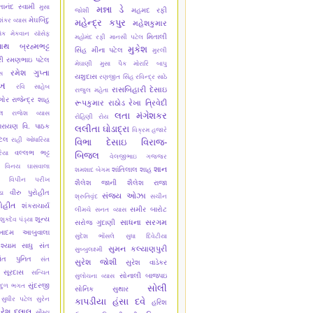
્તાનંદ સ્વામી
મુસા
મન્ના ડે
મહમદ રફી
જોશી
મેઘબિંદુ
શંકર વ્યાસ
મહેન્દ્ર કપુર
મહેશકુમાર
ેક મેકવાન
યૉસેફ
મિતાલી
મહોમંદ રફી
માનસી પટેલ
નાથ બ્રહ્મભટ્ટ
મુકેશ
સિંહ
મીના પટેલ
મુરલી
ી
રમણભાઇ પટેલ
મેઘાણી
મુસા પૈક
મોરારિ બાપુ
રમેશ ગુપ્તા
સ
યશુદાસ
રણજીત સિંહ
રવિન્દ્ર સાઠે
ેખ
રવિ સાહેબ
રાસબિહારી દેસાઇ
રાજુલ મહેતા
ગોર
રાજેન્દ્ર શાહ
રૂપકુમાર રાઠોડ
રેખા ત્રિવેદી
્લ
રાજેશ વ્યાસ
લતા મંગેશકર
રોહિણી રોય
ારાયણ વિ. પાઠક
લલીતા ઘોડાદ્રા
વિક્રમ હજારે
ટેલ
રાહી ઓધારિયા
વિભા દેસાઇ
વિરાજ-
વલ્લભ ભટ્ટ
િયા
બિજલ
વેલજીભાઇ ગજ્જર
વિનય ઘાસવાલા
શાન
શાંતિલાલ શાહ
શમશાદ બેગમ
વિપીન પરીખ
શૈલેશ જાની
શૈલેશ રાજા
વીરુ પુરોહીત
ા
સંજય ઓઝા
શ્રુતિવૃંદ
સચીન
ોહીત
શંકરાચાર્ય
સમીર બારોટ
લીમચે
સનત વ્યાસ
શૂન્ય
શુકદેવ પંડ્યા
સાધના સરગમ
સરોજ ગુંદાણી
ેખાદમ આબુવાલા
સુદેશ ભોંસલે
સુધા દિવેટીયા
શ્યામ સાધુ
સંત
સુમન કલ્યાણપુરી
સુબ્બુલક્ષ્મી
ંત પુનિત
સંત
સુરેશ જોશી
સુરેશ વાડેકર
 સૂરદાસ
સત્ચિત
સોનાલી બાજપઇ
સુલોચના વ્યાસ
સુંદરજી
ાદુળ ભગત
સોલી
સોનિક સુથાર
સુધીર પટેલ
સુરેન
કાપડીયા
હંસા દવે
હરિશ
ુરેશ દલાલ
સૌમ્ય