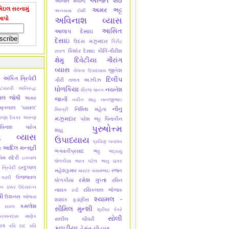
અજિત શેઠ
અજિત મર્ચન્ટ
ેઇલ સરનામું
અમર ભટ્ટ
અનસયા દોશી
આપો
અવિનાશ વ્યાસ
આસિત
આલાપ દેસાઇ
દેસાઇ
ઉદય મઝુમદાર
કિરીટ
કિશોર દેસાઇ
કીર્તિ-ગીરીશ
રાવળ
ક્ષેમુ દિવેટીયા
ગૌરાંગ
વ્યાસ
જીતેશ
ચેલના ઉપાધ્યાય
અંકિત ત્રિવેદી
ી
દિલીપ
ગીરી
તલત અઝીઝ
ધોળકિયા
ંકારવી
અનિરુદ્ધ
નયનેશ
ધીરજ ધાનક
િલ જોષી
અમર
જાની
નવીન શાહ
નાનજીભાઇ
ૃતલાલ 'ઘાયલ'
નીનુ
નિશિથ મહેતા
મિસ્ત્રી
ુણા દેવકર
અરૂણ
મઝુમદાર
પરેશ ભટ્ટ
પિનાકીન
પુરુષોત્ત્મ
વિનાશ પારેખ
શાહ
શ વ્યાસ
ઉપાધ્યાય
પ્રવિણ બચ્છાવ
આદિલ મન્સૂરી
ા
ભગવતીપ્રસાદ ભટ્ટ
ભદ્રાયુ
 રાંદેરી
ઇકબાલ
ધોળકીયા
ભરત પટેલ
ભાનુ ઠાકર
ઇન્દુલાલ
 ત્રિવેદી
મહેશકુમાર
રજત
માસ્ટર કાસમભાઇ
ઉજ્જવલ
 ગઢવી
રમેશ ગુપ્તા
ધોળકીયા
રવિન
ન ઠક્કર
ઉદયરત્ન
નાયક
રસિકલાલ ભોજક
રવી
ષી
ઉશનસ
ઓજસ
શ્યામલ -
શશાંક ફડણીસ
કમલેશ
ુ રાવલ
સૌમિલ મુન્શી
શ્રીધર કેંકરે
કરસનદાસ માણેક
સોલી
સલીલ ચૌધરી
ાગ
કવિ દાદ
કવિ
કાપડીયા
હેમંત ચૌહાણ