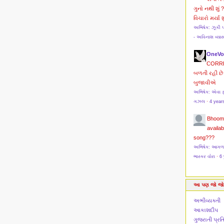
ગુનો નથી શું 
વિચારો મર્યા શુ
અભિષેક: ઝૂકી 
- અવિનાશ વ્યા
OneVo
CORR
બળતી રહી છે 
બુજાવીએ
અભિષેક: એવા ફ
ગઝલ
·
4 year
Bhoom
availab
song???
અભિષેક: આગળ મો
ભાસ્કર વોરા
·
6 
આ પણ જો જો
અભીવ્યક્તી
આકાશદીપ
ગુજરાતી પ્ર