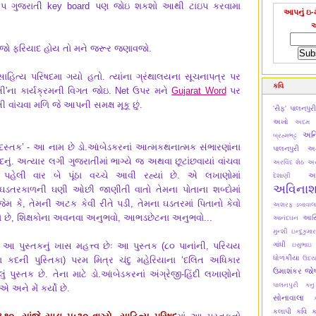
 આપ ગુજરાતી key board પણ જોઇ શકશો આથી ટાઇપ કરવામા
આપનું ઇ-મ
ો ફરિયાદ હોય તો મને જરૂર જણાવજો.
હિત્ય પરિષદમા ગયો હતો. ત્યાંના ગ્રંથાલયના સૂચનાપત્ર પર
કવિ
ી'ના કાર્યક્રમની વિગત જોઇ. Net ઉપર મને
Gujarat Word
પર
વાંચવા મળિ જે આપની સમક્ષ મૂકૂ છું.
'સૈફ' પાલનપુર
અખો
અદમ ટ
અન
બ્રહ્મભટ્ટ
 દસ્તક’ - આ નામ છે ડો.આંબેડકરનાં આત્મકથનાત્મક સંભારણાંના
પાલનપુરી
અમ
નું. અત્યાર લગી ગુજરાતીમાં ભાગ્યે જ અથવા છૂટાંછવાયાં વાંચવા
અરવિંદ શેઠ
અર
હેલી વાર બે પૂંઠા વચ્ચે આવી રહ્યાં છે. એ લખાણોમાં
અ
દેશાણી
અવિના
 ઘડતરકાળની ઘણી ઓછી જાણીતી વાતો તેમના પોતાના શબ્દોમાં
 જેમ કે, તેમની અટક કેવી રીતે પડી, તેમના ઘડતરમાં પિતાનો કેવો
અશરફ ડબાવાલ
ો છે, શિક્ષકોના અવનવા અનુભવો, આભડછેટના અનુભવો...
આસિમ
આનંદઘન
મુન્શી
ઇન્દુકુમાર
આ પુસ્તકનું ખાસ મહત્ત્વ છેઃ આ પુસ્તક (૮૦ પાનાંની, પરિચય
ગાંધી
ઇસુભાઇ
ધોળકીયા
ના કદની પુસ્તિકા) પરમ મિત્ર ચંદુ મહેરિયાના ‘દલિત અધિકાર
ઉદય
ઉમાશંકર જો
લું પુસ્તક છે. તેના માટે ડો.આંબેડકરનાં અંગ્રેજી-હિંદી લખાણોનો
પાલનપુરી
કન
 અને મેં કર્યો છે.
સોનાવાલા
કલાપી
કવિ ક