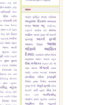
ાવદાન રત્નુ
કાંતિ
ાન્તિ-અશોક
કૃષ્ણ
ગાયક
 શ્રીધરાણી
કેશવ
 પંડિત
ખલીલ
અતુલ પુરોહિત
અનાર કઠીયારા
ગંગાસતી
ગની
અનુરાધા પૌંડવાલ
ામ
અભરામ
અમર ભટ્ટ
ભાઇ વ્યાસ ચૈતન્ય
ભગત
અમીરબાઇ
 ધ્રુવ
ચં ચી મહેતા
અલકા
અર્ચના દવે
કર્ણાટકી
ચિરાગ
ચિનુ મોદી
યાજ્ઞિક
આનંદ કુમાર સી
આરતી
જગદિશ
આરતી મુન્શી
 મહાપ્રભુ
મુખરજી
આશા
જયંત પાઠક
લાલ
આલાપ દેસાઇ
જલન માતરી
ભોંસલે
આસિત
જીતુભાઇ મહેતા
દેસાઇ
ઇસ્માઇલ વાલેરા
ઉદય
ાણી
ઝાકીર ટંકારવી
મઝુમદાર
ઉર્મિશ- વૈશાલી મહેતા
તુષાર શુક્લ
ેલ
ઉષા મંગેશકર
એ
ઉસ્માન મીર
સ
દયારામ
દયાનંદ
ઐશ્વર્યા
આર ઓઝા
કમલ
દલપતરામ
દલુ
કરસન
બારોટ
કમલેશ અવસ્થી
્રિન્ટર
દાસ સવો
સાગઠિયા
કવિતા કૃષ્ણમૂર્તિ
દિલેરબાબુ
ધીરૂબેન
કિશોર કુમાર
કિશોર મનરાજા
ાર પાઠક
નટુભાઇ
કૌમુદી મુનશી
કૃષ્ણા કેલ્લે
ગરિમા
રસિંહ મહેતા
ગીતા દત્ત
ગાર્ગી વ્હોરા
ત્રિવેદી
ટીયા
નરેન્દ્ર મોદી
જગજિતસિંહ
ચેતન ગઢવી
ાવળ
નાઝીર દેખૈયા
જનાર્દન રાવળ
જીગીશા રામંભીયા
નિરંજન ભગત
જ્યુથિકા રોય
જ્હાનવી