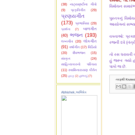
રવિવાર, તા.૧૧-
(38)
નાટ્યસૃષ્ટીના ગીતો
વિમોચન સમારંભ છે
(9)
પ્રકૃતિગીત
(29)
પ્રણયગીત
પુસ્તકનું વિમ
(173)
પ્રભાતિયા
(29)
આયોગનાં સભ્ય ક
બાળગીત
પ્રાર્થના
(7)
ભજન
(193)
(40)
વક્તાઓ: પ્રકાશ 
લોકગીત
લગ્નગીત
(20)
રજની દવે (તંત્ર
(91)
વર્ષાગીત
(17)
વિડિયો
(20)
શૈવભજન
(15)
તો રસ ધરાવતી વ
સંસ્કૃત
(24)
હું જરૂર ગયો
સાહિત્યકારનો પરિચય
પાકો જ છે.
(11)
સ્વામિનારાયણ કીર્તન
(25)
હાલરડું
(7)
હાઇકુ
(2)
તરફથી Krutes
Abhishek,અભિષેક