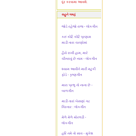
દૂર કરવામા આવશે.
સહુને ગમતું
જોડે રહેજો રાજ - લોકગીત
કરું કોટિ કોટિ પ્રણામ
માડી તારા ચરણોમાં
હૈયે રાખી હામ, મારે
ચીતરાવું છે નામ - લોકગીત
શ્યામ આવીને મારી મટુકી
ફોડે - કૃષ્ણગીત
મારા પ્રભુ તો નાના છે -
બાળગીત
માડી તારાં બેસણાં ગઢ
ગિરનાર : લોકગીત
મેળે મેળે મોરલડી -
લોકગીત
હરિ તમે તો સાવ - મુકેશ