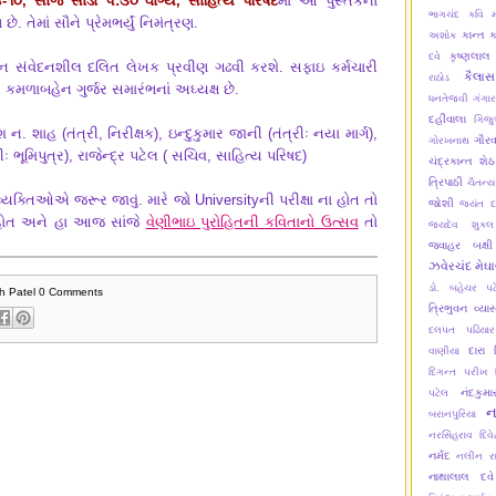
૪-૧૦, સાંજે સાડા ૫:૩૦ વાગ્યે, સાહિત્ય પરિષદ
માં આ પુસ્તકનો
ભાગચંદ
કવિ મ
. તેમાં સૌને પ્રેમભર્યું નિમંત્રણ.
કાન્ત
ક
અશોક
કૃષ્ણલાલ
દવે
ોચન સંવેદનશીલ દલિત લેખક પ્રવીણ ગઢવી કરશે. સફાઇ કર્મચારી
કૈલાસ
રાઠોડ
મળાબહેન ગુર્જર સમારંભનાં અઘ્યક્ષ છે.
ધનતેજવી
ગંગાર
દહીંવાલા
ગિજુ
ન. શાહ (તંત્રી, નિરીક્ષક), ઇન્દુકુમાર જાની (તંત્રીઃ નયા માર્ગ),
ગૌરવ
ગોરખનાથ
ીઃ ભૂમિપુત્ર), રાજેન્દ્ર પટેલ ( સચિવ, સાહિત્ય પરિષદ)
ચંદ્રકાન્ત શેઠ
ત્રિપાઠી
ચૈતન્ય
્યક્તિઓએ જરૂર જાવું. મારે જો Universityની પરીક્ષા ના હોત તો
જોશી
જયંત દ
 હોત અને હા આજ સાંજે
વેણીભાઇ પુરોહિતની કવિતાનો ઉત્સવ
તો
જયદેવ શુક્લ
જવાહર બક્ષી
ઝવેરચંદ મેઘ
ડો. બહેચર પટ
h Patel
0 Comments
ત્રિભુવન વ્યા
દલપત પઢિયાર
દારા પ
વાણીયા
દિગન્ત પરીખ
નંદકુમ
પટેલ
ન
બરાનપુરિયા
નરસિંહરાવ દિવે
નર્મદ
નલીન ર
નાથાલાલ દવે