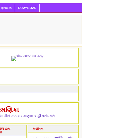
ી ફરમાઇશ
DOWNLOAD
રમણિકા
ા ગીતો કક્કાવાર માણવા અહીં પસંદ કરો
લ દ્વારા
સ્વરાંકન
રો