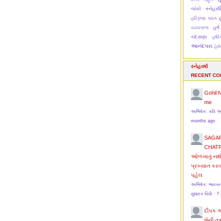
સ્નેહરશ્
જોશી
હ
હરિકૃષ્ણ પાઠક
હર્ષ
વટાવવાળા
ચંદરાણા
હર્ષ
આનંદપરા
હેમ
સ્નેહવર્ષા
RECENT C
Gohil 
me
અભિષેક: કવિ 
months ago
SAGA
CHAT
ઓળખાતું નથ
પ્રખ્યાત કર
પહેલ
અભિષેક: ભારત
સુધારક વિશે
·
7
દીપક 
શેની ત