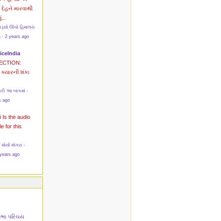
? દેહને મારવાથી
ં...
પડ્યો ઊંચો હિમાલય
સ
·
2 years ago
iceIndia
ECTION:
ક્યારની શંકા
રી આ બાગમાં -
s ago
i
Is the audio
le for this
ર્યા મોગરા -
years ago
તિભા પરિચય