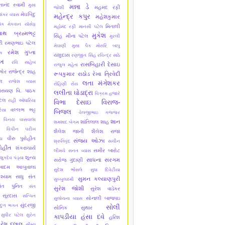
્તાનંદ સ્વામી
મુસા
મન્ના ડે
મહમદ રફી
જોશી
મેઘબિંદુ
શંકર વ્યાસ
મહેન્દ્ર કપુર
મહેશકુમાર
ેક મેકવાન
યૉસેફ
મિતાલી
મહોમંદ રફી
માનસી પટેલ
નાથ બ્રહ્મભટ્ટ
મુકેશ
સિંહ
મીના પટેલ
મુરલી
ી
રમણભાઇ પટેલ
મેઘાણી
મુસા પૈક
મોરારિ બાપુ
રમેશ ગુપ્તા
સ
યશુદાસ
રણજીત સિંહ
રવિન્દ્ર સાઠે
ેખ
રવિ સાહેબ
રાસબિહારી દેસાઇ
રાજુલ મહેતા
ગોર
રાજેન્દ્ર શાહ
રૂપકુમાર રાઠોડ
રેખા ત્રિવેદી
્લ
રાજેશ વ્યાસ
લતા મંગેશકર
રોહિણી રોય
ારાયણ વિ. પાઠક
લલીતા ઘોડાદ્રા
વિક્રમ હજારે
ટેલ
રાહી ઓધારિયા
વિભા દેસાઇ
વિરાજ-
વલ્લભ ભટ્ટ
િયા
બિજલ
વેલજીભાઇ ગજ્જર
વિનય ઘાસવાલા
શાન
શાંતિલાલ શાહ
શમશાદ બેગમ
વિપીન પરીખ
શૈલેશ જાની
શૈલેશ રાજા
વીરુ પુરોહીત
ા
સંજય ઓઝા
શ્રુતિવૃંદ
સચીન
ોહીત
શંકરાચાર્ય
સમીર બારોટ
લીમચે
સનત વ્યાસ
શૂન્ય
શુકદેવ પંડ્યા
સાધના સરગમ
સરોજ ગુંદાણી
ેખાદમ આબુવાલા
સુદેશ ભોંસલે
સુધા દિવેટીયા
શ્યામ સાધુ
સંત
સુમન કલ્યાણપુરી
સુબ્બુલક્ષ્મી
ંત પુનિત
સંત
સુરેશ જોશી
સુરેશ વાડેકર
 સૂરદાસ
સત્ચિત
સોનાલી બાજપઇ
સુલોચના વ્યાસ
સુંદરજી
ાદુળ ભગત
સોલી
સોનિક સુથાર
સુધીર પટેલ
સુરેન
કાપડીયા
હંસા દવે
હરિશ
ુરેશ દલાલ
સૌમ્ય