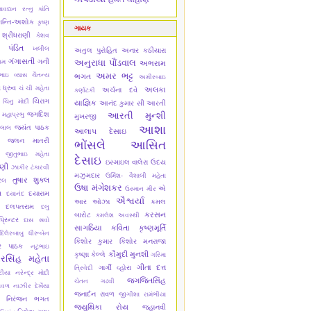
ાવદાન રત્નુ
કાંતિ
ાન્તિ-અશોક
કૃષ્ણ
ગાયક
 શ્રીધરાણી
કેશવ
 પંડિત
ખલીલ
અતુલ પુરોહિત
અનાર કઠીયારા
ગંગાસતી
ગની
અનુરાધા પૌંડવાલ
ામ
અભરામ
અમર ભટ્ટ
ભાઇ વ્યાસ ચૈતન્ય
ભગત
અમીરબાઇ
 ધ્રુવ
ચં ચી મહેતા
અલકા
અર્ચના દવે
કર્ણાટકી
ચિરાગ
ચિનુ મોદી
યાજ્ઞિક
આનંદ કુમાર સી
આરતી
જગદિશ
આરતી મુન્શી
 મહાપ્રભુ
મુખરજી
આશા
જયંત પાઠક
લાલ
આલાપ દેસાઇ
જલન માતરી
ભોંસલે
આસિત
જીતુભાઇ મહેતા
દેસાઇ
ઇસ્માઇલ વાલેરા
ઉદય
ાણી
ઝાકીર ટંકારવી
મઝુમદાર
ઉર્મિશ- વૈશાલી મહેતા
તુષાર શુક્લ
ેલ
ઉષા મંગેશકર
એ
ઉસ્માન મીર
સ
દયારામ
દયાનંદ
ઐશ્વર્યા
આર ઓઝા
કમલ
દલપતરામ
દલુ
કરસન
બારોટ
કમલેશ અવસ્થી
્રિન્ટર
દાસ સવો
સાગઠિયા
કવિતા કૃષ્ણમૂર્તિ
દિલેરબાબુ
ધીરૂબેન
કિશોર કુમાર
કિશોર મનરાજા
ાર પાઠક
નટુભાઇ
કૌમુદી મુનશી
કૃષ્ણા કેલ્લે
ગરિમા
રસિંહ મહેતા
ગીતા દત્ત
ગાર્ગી વ્હોરા
ત્રિવેદી
ટીયા
નરેન્દ્ર મોદી
જગજિતસિંહ
ચેતન ગઢવી
ાવળ
નાઝીર દેખૈયા
જનાર્દન રાવળ
જીગીશા રામંભીયા
નિરંજન ભગત
જ્યુથિકા રોય
જ્હાનવી