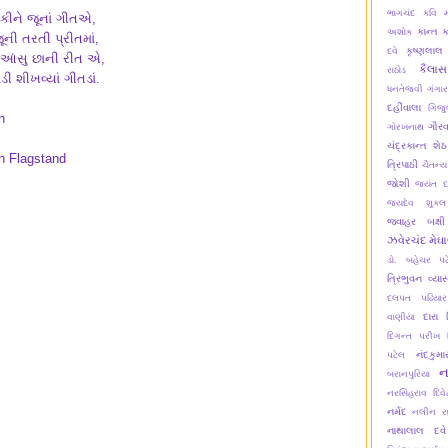
ભાગચંદ
કવિ મ
કીને જૂનાં ગીતએ,
કાન્ત
ક
અશોક
ની તરતી પ્રીતમાં,
કૃષ્ણલાલ
દવે
ે આંસુ છાની રીત એ,
કૈલાસ
રાઠોડ
ી શીખવ્યાં ગીતડાં.
ધનતેજવી
ગંગાર
દહીંવાલા
ગિજુ
n
ગૌરવ
ગોરખનાથ
ચંદ્રકાન્ત શેઠ
n Flagstand
ત્રિપાઠી
ચૈતન્ય
જોશી
જયંત દ
જયદેવ શુક્લ
જવાહર બક્ષી
ઝવેરચંદ મેઘ
ડો. બહેચર પટ
ત્રિભુવન વ્યા
દલપત પઢિયાર
દારા પ
વાણીયા
દિગન્ત પરીખ
નંદકુમ
પટેલ
ન
બરાનપુરિયા
નરસિંહરાવ દિવે
નર્મદ
નલીન ર
નાથાલાલ દવે