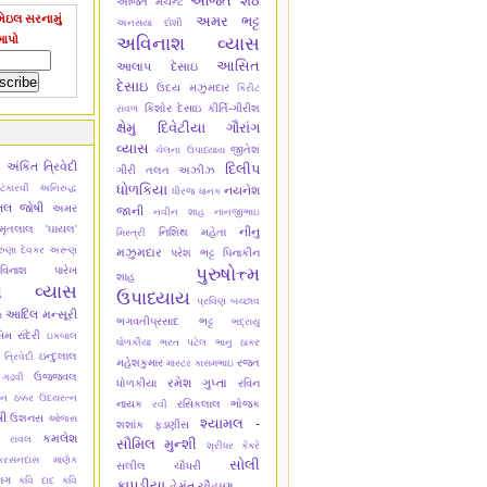
અજિત શેઠ
અજિત મર્ચન્ટ
ેઇલ સરનામું
અમર ભટ્ટ
અનસયા દોશી
આપો
અવિનાશ વ્યાસ
આસિત
આલાપ દેસાઇ
દેસાઇ
ઉદય મઝુમદાર
કિરીટ
કિશોર દેસાઇ
કીર્તિ-ગીરીશ
રાવળ
ક્ષેમુ દિવેટીયા
ગૌરાંગ
વ્યાસ
જીતેશ
ચેલના ઉપાધ્યાય
અંકિત ત્રિવેદી
ી
દિલીપ
ગીરી
તલત અઝીઝ
ધોળકિયા
ંકારવી
અનિરુદ્ધ
નયનેશ
ધીરજ ધાનક
િલ જોષી
અમર
જાની
નવીન શાહ
નાનજીભાઇ
ૃતલાલ 'ઘાયલ'
નીનુ
નિશિથ મહેતા
મિસ્ત્રી
ુણા દેવકર
અરૂણ
મઝુમદાર
પરેશ ભટ્ટ
પિનાકીન
પુરુષોત્ત્મ
વિનાશ પારેખ
શાહ
શ વ્યાસ
ઉપાધ્યાય
પ્રવિણ બચ્છાવ
આદિલ મન્સૂરી
ા
ભગવતીપ્રસાદ ભટ્ટ
ભદ્રાયુ
 રાંદેરી
ઇકબાલ
ધોળકીયા
ભરત પટેલ
ભાનુ ઠાકર
ઇન્દુલાલ
 ત્રિવેદી
મહેશકુમાર
રજત
માસ્ટર કાસમભાઇ
ઉજ્જવલ
 ગઢવી
રમેશ ગુપ્તા
ધોળકીયા
રવિન
ન ઠક્કર
ઉદયરત્ન
નાયક
રસિકલાલ ભોજક
રવી
ષી
ઉશનસ
ઓજસ
શ્યામલ -
શશાંક ફડણીસ
કમલેશ
ુ રાવલ
સૌમિલ મુન્શી
શ્રીધર કેંકરે
કરસનદાસ માણેક
સોલી
સલીલ ચૌધરી
ાગ
કવિ દાદ
કવિ
કાપડીયા
હેમંત ચૌહાણ