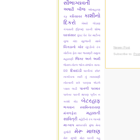
સૌભાગ્યવતી
અષાઢી બીજ
ઓખાહરણ
કાશીનો
કરિયાવર
કંકુ
દિકરો
ખેમરો લોડાણ
ગંગાસતી (ફિલ્મ)
ઘરની શોભા
ઘરસંસાર
ઘુંઘટ
ઘેર ઘેર માટીના
ચુલા
ચંદા સૂરજની સાખે
ચિત્તડાનો ચોર
Newer Post
ચૂંદડીનો રંગ
ચોરીના ફેરા ચાર
જયશ્રી યમુના
Subscribe to:
Pos
જિગર અને અમી
મહારાણી
જેસલ-તોરલ
જોગ-સંજોગ
તાના-
દિવાદાંડી
રિરિ
ધરતીનાં છોરૂં
નાગદેવતા
નારી તું નારાયણી
નોરતાની રાતે
પરણ્યા એટલે
પાતળી પરમાર
પ્યારા લાડી
પાનેતર
પારકી થાપણ
પ્રીત ન
બેટરહાફ
કરશો કોઇ
ભગવાન સ્વામિનારાયણ
મહાસતી
મંગળફેરા
સાવિત્રી
મહેંદીનો રંગ લાગ્યો
મા-બાપ
માલવપતિ મુંજ
મેના
મેરૂ માલણ
ગુર્જરી
મેરૂ મૂળાંદે
મોટા ઘરની વહુ