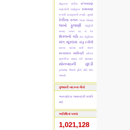
રા'નવઘણ
મોહનના મંકીસ
રામાયણ
રાણકદેવી
રાણોકુંવર
રૂપલી દાતણવાળી
રૂપાંદે- મૂળાંદે
રેતીના રતન
લાખા લોયણ
લાખો ફુલાણી
લોહીની
સગાઇ
વચન વટ ને વેર
શેતલનો કાંઠે
સંત રોહીદાસ
સંત સૂરદાસ
સંતુ રંગીલી
સતના પારખાં
સતી તોરલ
સત્યવાન સાવિત્રી
સદેવંત
સાવળીંગા
સમય વર્તે સાવધાન
સોનબાઇની ચુંદડી
હલામણ જેઠવો
હીરો ઘોઘે જઇ
આવ્યો
ગુજરાતી નાટકના ગીતો
અરૂણોદય
જવાબદારી
સંપત્તિ
માટે
અતિથિનાં પગલાં
1,021,128