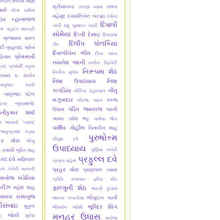
નિલેશ રાણા
નિરાંત
શ્રીમાંનકર
તલત
ઝરણાં વ્યાસ
વામી
નીતા રામૈયા
મહેમુદ
દમયંતિબેન બરડાઇ
દર્શના
ાર
ન્હાનાલાલ
દિપાલી
ગાંઘી
દાદુ ખુમદાન ગઢવી
યક
પાંડુંરંગ શાસ્ત્રી
સોમૈયા
દિપ્તી દેસાઇ
દિલરાજ
પ્રજારામ રાવળ
દિલીપ ધોળકિયા
કૌર
ેદી
પ્રહલાદ પારેખ
દિવાળીબેન ભીલ
દીના પાઠક
પ્રેમસખી
ણિયાર
નયનેશ જાની
નલીન ત્રિવેદી
ાનંદ
પ્રેમોર્મી
બકુલ
નિરૂપમા શેઠ
નિતીન મુકેશ
તરાય ક. ઠાકોર
નિશા ઉપાધ્યાય
નિશા
બાપુભાઇ ગઢવી
કાપડિયા
નીનુ
નીકિતા દહારવાલ
બાલુભાઇ પટેલ
મઝુમદાર
પંકજ
નીરજ પાઠક
બ્રહ્માનંદ
ાદકર
પંડિત જસરાજ
ઉધાસ
પરાગી
તીકુમાર શર્મા
અમર
પરેશ ભટ્ટ
પામેલા જૈન
 આચાર્ય 'પ્યાસા'
પાર્થિવ ગોહીલ
પિનાકીન શાહ
ભાનુપ્રસાદ પંડ્યા
પુરુષોત્ત્મ
પીયુષ દવે
કર વોરા
ભીખુ
ઉપાધ્યાય
દ સ્વામી
પૂર્ણિમા ઝવેરી
ભૂમિક શાહ
પ્રફુલ્લ દવે
રંદ દવે
મણિલાલ
પ્રણવ મહેતા
ાલ ઝવેરી
મનસ્વી
પ્રહર વોરા
પ્રાણલાલ વ્યાસ
મનોજ ખંડેરિયા
પ્રીતિ ગજ્જર
ફરિદા મીર
મરીઝ
ફાલ્ગુની શેઠ
મહેશ શાહ
ભારતી કુંચાલ
માધવ રામાનુજ
ભીખુદાન ગઢવી
ભાવના લબાડીયા
ીરાંબાઇ
મુકુલ
ભૂપિંદર સિંગ
ભીમસેન જોશી
મનહર ઉધાસ
ેશ જોશી
મુકેશ
મનોજ