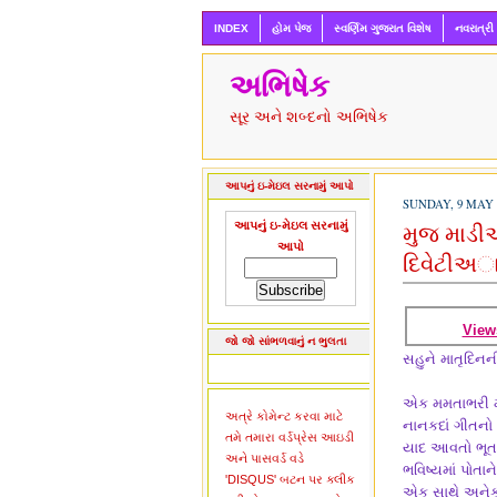
INDEX
હોમ પેજ
સ્વર્ણિમ ગુજરાત વિશેષ
નવરાત્રી
અભિષેક
સૂર અને શબ્દનો અભિષેક
આપનું ઇ-મેઇલ સરનામું આપો
SUNDAY, 9 MAY 
આપનું ઇ-મેઇલ સરનામું
મુજ માડીએ
આપો
દિવેટીઅ
View
જો જો સાંભળવાનું ન ભુલતા
સહુને માતૃદિનની
એક મમતાભરી મા
અત્રે કોમેન્ટ કરવા માટે
નાનકદાં ગીતનો 
તમે તમારા વર્ડપ્રેસ આઇડી
યાદ આવતો ભૂતક
અને પાસવર્ડ વડે
ભવિષ્યમાં પોત
'DISQUS' બટન પર ક્લીક
એક સાથે અનેક 