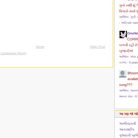
ગુનો નથી શું 
વિચારો મર્યા શુ
અભિષેક: ઝૂકી 
- અવિનાશ વ્યા
OneVo
CORR
બળતી રહી છે 
Home
Older Post
બુજાવીએ
t Comments (Atom)
અભિષેક: એવા ફ
ગઝલ
·
4 year
Bhoom
availab
song???
અભિષેક: આગળ મો
ભાસ્કર વોરા
·
6 
આ પણ જો જો
અભીવ્યક્તી
આકાશદીપ
ગુજરાતી પ્ર