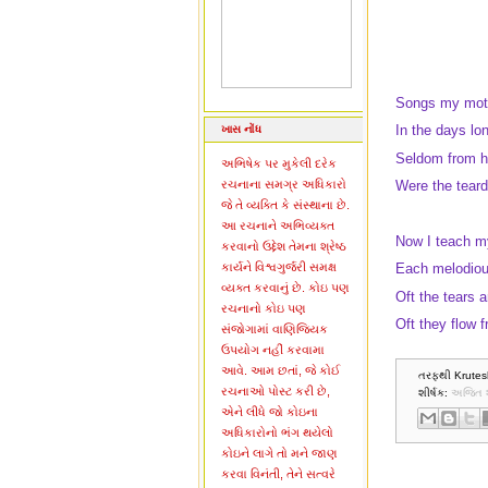
Songs my moth
In the days lo
ખાસ નોંધ
Seldom from h
અભિષેક પર મુકેલી દરેક
રચનાના સમગ્ર અધિકારો
Were the teard
જે તે વ્યક્તિ કે સંસ્થાના છે.
આ રચનાને અભિવ્યક્ત
Now I teach my
કરવાનો ઉદ્દેશ તેમના શ્રેષ્ઠ
કાર્યને વિશ્વગુર્જરી સમક્ષ
Each melodio
વ્યક્ત કરવાનું છે. કોઇ પણ
Oft the tears a
રચનાનો કોઇ પણ
Oft they flow 
સંજોગામાં વાણિજ્યિક
ઉપયોગ નહીં કરવામા
આવે. આમ છતાં, જે કોઈ
તરફથી Krutes
રચનાઓ પોસ્ટ કરી છે,
શીર્ષક:
અજિત 
એને લીધે જો કોઇના
અધિકારોનો ભંગ થયેલો
કોઇને લાગે તો મને જાણ
કરવા વિનંતી, તેને સત્વરે