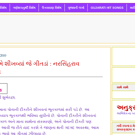
 વિશેષ
ગણેશચતુર્થી વિશેષ
ઉત્તરાયણ વિશેષ
ગુજરાતી લખો
GUJARATI HIT SONGS
માર
2010
 શીખવ્યાં જે ગીતડાં : નરસિંહરાવ
ા
સાથે સાથે
s
 શુભેચ્છા.
અનુક્
તા પોતાની દીકરીને શીખવતાં ભૂતકાળમાં સરી પડે છે. આ
અભિષેકના બધ
વ્યાપ ભૂતકાળથી ભવિષ્ય સુધીનો છે. પોતાની દીકરીને શીખવતાં
ાળ અને માતા સાથેના સંસ્મરણો, અને પોતાની દીકરી પણ
નવી રચના ઇ મેઇ
ાને આવી જ રીતે યાદ કરશે તે જાણતા થતી ગદગદ અવસ્થા, આમ
સબસ્ક્રાઇબ ક
ભાવો આ ગીતમાં ઝીલાયા છે.