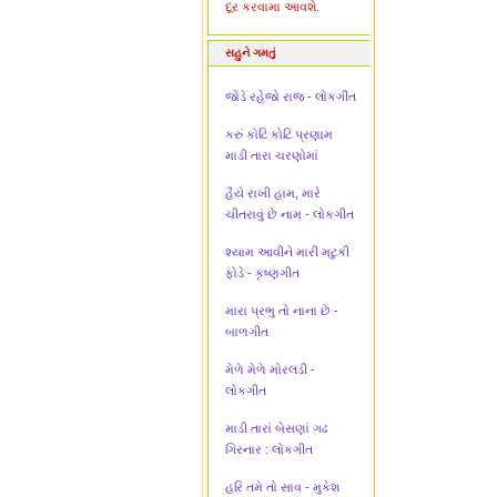
દૂર કરવામા આવશે.
સહુને ગમતું
જોડે રહેજો રાજ - લોકગીત
કરું કોટિ કોટિ પ્રણામ
માડી તારા ચરણોમાં
હૈયે રાખી હામ, મારે
ચીતરાવું છે નામ - લોકગીત
શ્યામ આવીને મારી મટુકી
ફોડે - કૃષ્ણગીત
મારા પ્રભુ તો નાના છે -
બાળગીત
મેળે મેળે મોરલડી -
લોકગીત
માડી તારાં બેસણાં ગઢ
ગિરનાર : લોકગીત
હરિ તમે તો સાવ - મુકેશ