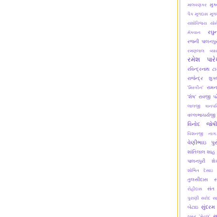
મુક
માલવણકર
પૈક
મૂળદાસ
મૂળ
યશોવિજય
યૉસ
રઘુ
મૅકવાન
રજની પાલનપુર
રમણલાલ વ્યા
રમેશ પાર
રવિન્દ્રનાથ ટા
રાજેન્દ્ર શુક
રામન
'મિસ્કીન'
'શેષ'
રાવજી પ
લાલજી કાનપર
વલ્લભાચર્યજી
વિનોદ જોષી
વિશનજી નાગડ
વેણીભાઇ પુર
શાંતિલાલ શાહ
પાલનપુરી
શ
શોભિત દેસાઇ
તુલસીદાસ
સ
સંત
રોહીદાસ
પુરાણી
સરોદ
સ
સુંદરમ
બેટાઇ
સ
ઠક્કર 'મેહૂલ'