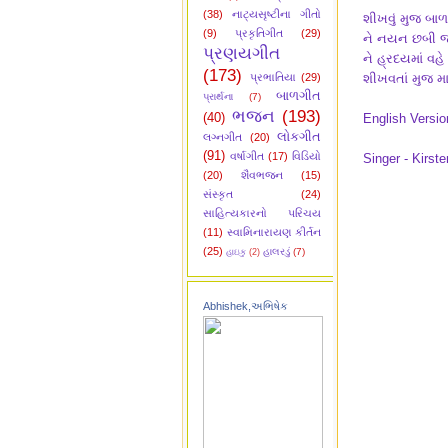
(38)
નાટ્યસૃષ્ટીના ગીતો
શીખવું મુજ બાળ
(9)
પ્રકૃતિગીત
(29)
ને નયન છબી જૂ
પ્રણયગીત
ને હ્રદયમાં વહ
(173)
પ્રભાતિયા
(29)
શીખવતાં મુજ માડ
બાળગીત
પ્રાર્થના
(7)
ભજન
(193)
(40)
English Versio
લોકગીત
લગ્નગીત
(20)
(91)
વર્ષાગીત
(17)
વિડિયો
Singer -
Kirste
(20)
શૈવભજન
(15)
સંસ્કૃત
(24)
સાહિત્યકારનો પરિચય
(11)
સ્વામિનારાયણ કીર્તન
(25)
હાલરડું
(7)
હાઇકુ
(2)
Abhishek,અભિષેક