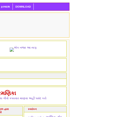
ી ફરમાઇશ
DOWNLOAD
રમણિકા
ા ગીતો કક્કાવાર માણવા અહીં પસંદ કરો
લ દ્વારા
સ્વરાંકન
રો