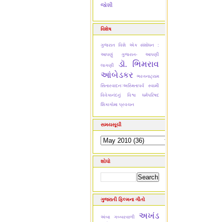
જોશી
વિશેષ
ગુજરાત વિશે એક સંશોધન :
આપણું ગુજરાત- આપણી
ડૉ. ભિમરાવ
લાગણી
આંબેડકર
ભરતનાટ્યમ
સિતારવાદનઃઅસ્મિતાપર્વ
સ્વામી
વિવેકાનંદનું વિશ્વ ધર્મપરિષદ
શિકાગોમા પ્રવચન
સમયસૂચી
શોધો
ગુજરાતી ફિલ્મના ગીતો
અખંડ
અંબા ગબ્બરવાળી