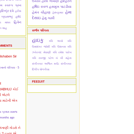
હરિહરન
ઉમરાવ
હરિશ ભીમાણી
મિ
સ્વરૂપ ધ્રુવ
હર્ષિદા રાવળ
હસમુખ પાટડીયા
રિન્દ્ર દવે
હરીશ
હેમા
હેમંત ચૌહાણ
હેમંતકુમાર
 બ્રહ્મભટ્ટ
હર્ષદ
દેસાઇ
હેમુ ગઢવી
હિતેન
દેવ માધવ
ેન શાહ
સર્જક પરિચય
હાઇકુ
કવિ અખો
કવિ
OMMENTS
ઉમાશંકર જોશી
કવિ ઉશનસ
કવિ
ઝવેરચંદ મેઘાણી
કવિ રમેશ પારેખ
Nishaben
Sir
કવિ રાવજી પટેલ
ચં ચી મહેતા
સંગીતકાર અજિત મર્ચંટ
સંગીતકાર
અખાનો પરિચય
·
5
દિલીપ ધોળકીયા
FEEDJIT
R
RABHUJ
કોઈ
ી એટલે
વા માટેની એક
ના પ્રથમ સમાજ
 months ago
અંતાણી
ગોડસે ને
ક ? હત્યા એ