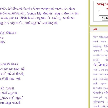
આપનું ઇ-મ
નરસિંહ દિવેટીયાએ કેટલાંક ઉત્તમ ભાવાનુવાદ આપ્યા છે. મૅડમ
ર્ટમાં સાંભળેલા ગીત 'Songs My Mother Taught Me'નો તદ્દન
વો ભાવાનુવાદ આ ઊર્મીગીતમાં રજૂ થાય છે. અને હા આજે આ
 મૂલરૂપ પણ સંગીત સાથે મૂછું તેને પણ માણજો.
કવિ
િંહ દિવેટીયા
શેઠ
'સૈફ' પાલનપુર
અખો
 શેઠ
અદમ ટ
અન
બ્રહ્મભટ્ટ
પાલનપુરી
અમ
અરવિંદ શેઠ
અર
અ
દેશાણી
અવિના
્યાં જે ગીતડાં;
રદય કંઇ કંઇ થાય જો.
અશરફ ડબાવાલ
મી ભરેલાં મીઠડાં,
આસિમ
આનંદઘન
ે ખેંચી જાય જો.
મુન્શી
ઇન્દુકુમાર
ગાંધી
ઇસુભાઇ
 કંઠે ઝૂલતી
ધોળકીયા
ઉદય
ઉમાશંકર જો
ી લેતી વ્હાલમાં
સૂરઘટના એ ભૂલતી
પાલનપુરી
કન
સોનાવાલા
તા ચાહો તાલમાં.
કલાપી
કવિ ક