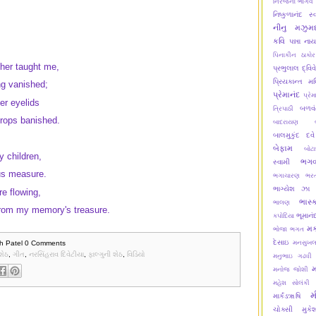
નિરંજના ભાર્ગવ
નિષ્કુળાનંદ સ્
નીનુ મઝુમદ
કવિ
પન્ના ના
પિનાકીન ઠાકોર
er taught me,
પ્રભુલાલ દ્વિવ
પ્રિયકાન્ત મ
ng vanished;
પ્રેમાનંદ
પ્રેમ
er eyelids
બળવં
ત્રિપાઠી
rops banished.
બાદરાયણ
બાલમુકુંદ દવે
બેફામ
બોટ
 children,
ભગવ
સ્વામી
us measure.
ભગાચારણ
ભરત
ભાગ્યેશ ઝા
re flowing,
ભાસ્
ભાલણ
from my memory's treasure.
ભૂમાનં
કપોદિયા
મક
ભોજા ભગત
દેસાઇ
h Patel
0 Comments
મનસુખલ
શેઠ
,
ગીત
,
નરસિંહરાવ દિવેટીયા
,
ફાલ્ગુની શેઠ
,
વિડિયો
મનુભાઇ ગઢવી
મનોજ જોશી
મહેશ સોલંકી
મ
માર્કંડૠષિ
ચોક્સી
મુક