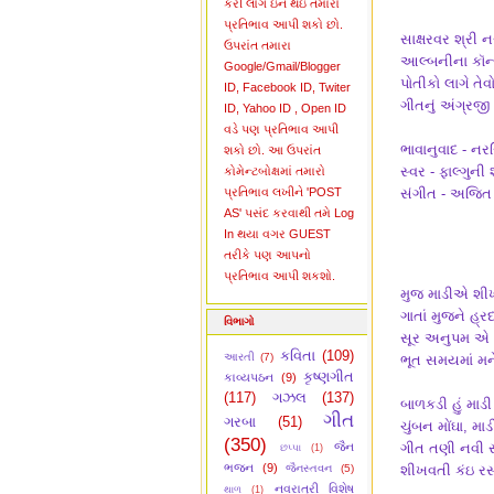
કરી લોગ ઇન થઇ તમારો
પ્રતિભાવ આપી શકો છો.
સાક્ષરવર શ્રી 
ઉપરાંત તમારા
આલ્બનીના કૉન્સ
Google/Gmail/Blogger
પોતીકો લાગે તે
ID, Facebook ID, Twiter
ગીતનું અંગ્રજી
ID, Yahoo ID , Open ID
વડે પણ પ્રતિભાવ આપી
ભાવાનુવાદ - નરસ
શકો છો. આ ઉપરાંત
સ્વર - ફાલ્ગુની 
કોમેન્ટબોક્ષમાં તમારો
પ્રતિભાવ લખીને 'POST
સંગીત - અજિત
AS' પસંદ કરવાથી તમે Log
In થયા વગર GUEST
તરીકે પણ આપનો
પ્રતિભાવ આપી શકશો.
મુજ માડીએ શીખવ
ગાતાં મુજને હ્
વિભાગો
સૂર અનુપમ એ અ
કવિતા
(109)
આરતી
(7)
ભૂત સમયમાં મન
કૃષ્ણગીત
કાવ્યપઠન
(9)
(117)
ગઝલ
(137)
બાળકડી હું માડી
ગીત
ગરબા
(51)
ચુંબન મોંઘા, માડ
(350)
જૈન
ગીત તણી નવી 
છપ્પા
(1)
ભજન
(9)
જૈનસ્તવન
(5)
શીખવતી કંઇ રસ
નવરાત્રી વિશેષ
થાળ
(1)