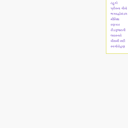
ટહુકો
પ્રીતના ગીતો
ભગવદ્વોમંડલ
મીતિક્ષા
રણકાર
રીડગુજરાતી
લયસ્તરો
વીસમી સદી
સ્વર્ગારોહણ