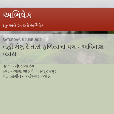
અભિષેક
સૂર અને શબ્દનો અભિષેક
SATURDAY, 5 JUNE 2010
નહીં મેલું રે તારાં ફળિયામાં પગ - અવિનાશ
વ્યાસ
ફિલ્મ - ચુંદડીનો રંગ
સ્વર - આશા ભોંસલે, મહેન્દ્ર કપૂર
ગીત,સંગીત - અવિનાશ વ્યાસ