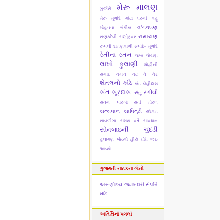
મેરૂ માલણ
ગુર્જરી
મેરૂ મૂળાંદે
મોટા ઘરની વહુ
રા'નવઘણ
મોહનના મંકીસ
રામાયણ
રાણકદેવી
રાણોકુંવર
રૂપલી દાતણવાળી
રૂપાંદે- મૂળાંદે
રેતીના રતન
લાખા લોયણ
લાખો ફુલાણી
લોહીની
સગાઇ
વચન વટ ને વેર
શેતલનો કાંઠે
સંત રોહીદાસ
સંત સૂરદાસ
સંતુ રંગીલી
સતના પારખાં
સતી તોરલ
સત્યવાન સાવિત્રી
સદેવંત
સાવળીંગા
સમય વર્તે સાવધાન
સોનબાઇની ચુંદડી
હલામણ જેઠવો
હીરો ઘોઘે જઇ
આવ્યો
ગુજરાતી નાટકના ગીતો
અરૂણોદય
જવાબદારી
સંપત્તિ
માટે
અતિથિનાં પગલાં