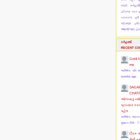
સ્નેહરશ્
જોશી
હ
હરિકૃષ્ણ પાઠક
હર્ષ
વટાવવાળા
ચંદરાણા
હર્ષ
આનંદપરા
હેમ
સ્નેહવર્ષા
RECENT C
Gohil 
me
અભિષેક: કવિ 
months ago
SAGA
CHAT
ઓળખાતું નથ
પ્રખ્યાત કર
પહેલ
અભિષેક: ભારત
સુધારક વિશે
·
7
દીપક 
શેની ત