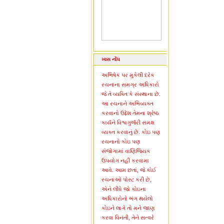
ખાસ નોંધ
અભિષેક પર મુકેલી દરેક
રચનાના સમગ્ર અધિકારો
જે તે વ્યક્તિ કે સંસ્થાના છે.
આ રચનાને અભિવ્યક્ત
કરવાનો ઉદ્દેશ તેમના શ્રેષ્ઠ
કાર્યને વિશ્વગુર્જરી સમક્ષ
વ્યક્ત કરવાનું છે. કોઇ પણ
રચનાનો કોઇ પણ
સંજોગામાં વાણિજ્યિક
ઉપયોગ નહીં કરવામા
આવે. આમ છતાં, જે કોઈ
રચનાઓ પોસ્ટ કરી છે,
એને લીધે જો કોઇના
અધિકારોનો ભંગ થયેલો
કોઇને લાગે તો મને જાણ
કરવા વિનંતી, તેને સત્વરે