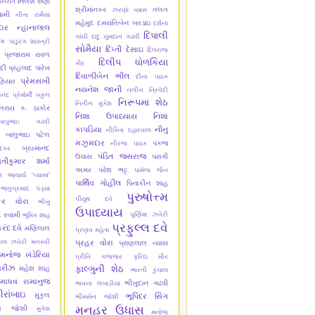
નિલેશ રાણા
નિરાંત
શ્રીમાંનકર
તલત
ઝરણાં વ્યાસ
વામી
નીતા રામૈયા
મહેમુદ
દમયંતિબેન બરડાઇ
દર્શના
ાર
ન્હાનાલાલ
દિપાલી
ગાંઘી
દાદુ ખુમદાન ગઢવી
યક
પાંડુંરંગ શાસ્ત્રી
સોમૈયા
દિપ્તી દેસાઇ
દિલરાજ
પ્રજારામ રાવળ
દિલીપ ધોળકિયા
કૌર
ેદી
પ્રહલાદ પારેખ
દિવાળીબેન ભીલ
દીના પાઠક
પ્રેમસખી
ણિયાર
નયનેશ જાની
નલીન ત્રિવેદી
ાનંદ
પ્રેમોર્મી
બકુલ
નિરૂપમા શેઠ
નિતીન મુકેશ
તરાય ક. ઠાકોર
નિશા ઉપાધ્યાય
નિશા
બાપુભાઇ ગઢવી
કાપડિયા
નીનુ
નીકિતા દહારવાલ
બાલુભાઇ પટેલ
મઝુમદાર
પંકજ
નીરજ પાઠક
બ્રહ્માનંદ
ાદકર
પંડિત જસરાજ
ઉધાસ
પરાગી
તીકુમાર શર્મા
અમર
પરેશ ભટ્ટ
પામેલા જૈન
 આચાર્ય 'પ્યાસા'
પાર્થિવ ગોહીલ
પિનાકીન શાહ
ભાનુપ્રસાદ પંડ્યા
પુરુષોત્ત્મ
પીયુષ દવે
કર વોરા
ભીખુ
ઉપાધ્યાય
દ સ્વામી
પૂર્ણિમા ઝવેરી
ભૂમિક શાહ
પ્રફુલ્લ દવે
રંદ દવે
મણિલાલ
પ્રણવ મહેતા
ાલ ઝવેરી
મનસ્વી
પ્રહર વોરા
પ્રાણલાલ વ્યાસ
મનોજ ખંડેરિયા
પ્રીતિ ગજ્જર
ફરિદા મીર
મરીઝ
ફાલ્ગુની શેઠ
મહેશ શાહ
ભારતી કુંચાલ
માધવ રામાનુજ
ભીખુદાન ગઢવી
ભાવના લબાડીયા
ીરાંબાઇ
મુકુલ
ભૂપિંદર સિંગ
ભીમસેન જોશી
મનહર ઉધાસ
ેશ જોશી
મુકેશ
મનોજ