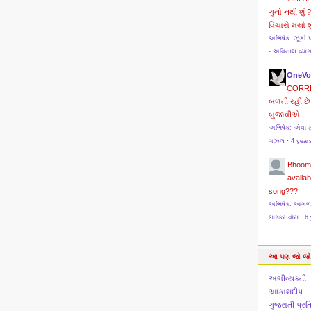
ગુનો નથી શું 
વિચારો મર્યા શુ
અભિષેક: ઝૂકી 
- અવિનાશ વ્યા
OneVo
CORR
બળતી રહી છે 
બુજાવીએ
અભિષેક: એવા ફ
ગઝલ
·
4 year
Bhoom
availab
song???
અભિષેક: આગળ મો
ભાસ્કર વોરા
·
6 
આ પણ જો જો
અભીવ્યક્તી
આકાશદીપ
ગુજરાતી પ્ર