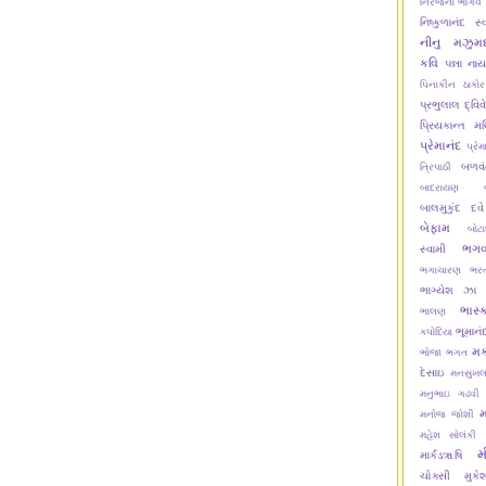
નિરંજના ભાર્ગવ
નિષ્કુળાનંદ સ્
નીનુ મઝુમદ
કવિ
પન્ના ના
પિનાકીન ઠાકોર
પ્રભુલાલ દ્વિવ
પ્રિયકાન્ત મ
પ્રેમાનંદ
પ્રેમ
બળવં
ત્રિપાઠી
બાદરાયણ
બાલમુકુંદ દવે
બેફામ
બોટ
ભગવ
સ્વામી
ભગાચારણ
ભરત
ભાગ્યેશ ઝા
ભાસ્
ભાલણ
ભૂમાનં
કપોદિયા
મક
ભોજા ભગત
દેસાઇ
મનસુખલ
મનુભાઇ ગઢવી
મનોજ જોશી
મહેશ સોલંકી
મ
માર્કંડૠષિ
ચોક્સી
મુક