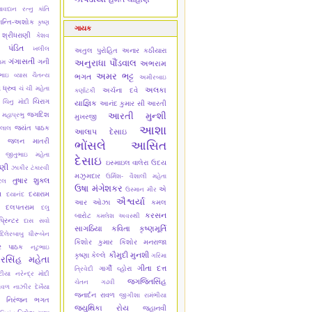
ાવદાન રત્નુ
કાંતિ
ાન્તિ-અશોક
કૃષ્ણ
ગાયક
 શ્રીધરાણી
કેશવ
 પંડિત
ખલીલ
અતુલ પુરોહિત
અનાર કઠીયારા
ગંગાસતી
ગની
અનુરાધા પૌંડવાલ
ામ
અભરામ
અમર ભટ્ટ
ભાઇ વ્યાસ ચૈતન્ય
ભગત
અમીરબાઇ
 ધ્રુવ
ચં ચી મહેતા
અલકા
અર્ચના દવે
કર્ણાટકી
ચિરાગ
ચિનુ મોદી
યાજ્ઞિક
આનંદ કુમાર સી
આરતી
જગદિશ
આરતી મુન્શી
 મહાપ્રભુ
મુખરજી
આશા
જયંત પાઠક
લાલ
આલાપ દેસાઇ
જલન માતરી
ભોંસલે
આસિત
જીતુભાઇ મહેતા
દેસાઇ
ઇસ્માઇલ વાલેરા
ઉદય
ાણી
ઝાકીર ટંકારવી
મઝુમદાર
ઉર્મિશ- વૈશાલી મહેતા
તુષાર શુક્લ
ેલ
ઉષા મંગેશકર
એ
ઉસ્માન મીર
સ
દયારામ
દયાનંદ
ઐશ્વર્યા
આર ઓઝા
કમલ
દલપતરામ
દલુ
કરસન
બારોટ
કમલેશ અવસ્થી
્રિન્ટર
દાસ સવો
સાગઠિયા
કવિતા કૃષ્ણમૂર્તિ
દિલેરબાબુ
ધીરૂબેન
કિશોર કુમાર
કિશોર મનરાજા
ાર પાઠક
નટુભાઇ
કૌમુદી મુનશી
કૃષ્ણા કેલ્લે
ગરિમા
રસિંહ મહેતા
ગીતા દત્ત
ગાર્ગી વ્હોરા
ત્રિવેદી
ટીયા
નરેન્દ્ર મોદી
જગજિતસિંહ
ચેતન ગઢવી
ાવળ
નાઝીર દેખૈયા
જનાર્દન રાવળ
જીગીશા રામંભીયા
નિરંજન ભગત
જ્યુથિકા રોય
જ્હાનવી