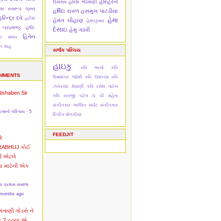
હરિહરન
ઉમરાવ
હરિશ ભીમાણી
મિ
સ્વરૂપ ધ્રુવ
હર્ષિદા રાવળ
હસમુખ પાટડીયા
રિન્દ્ર દવે
હરીશ
હેમા
હેમંત ચૌહાણ
હેમંતકુમાર
 બ્રહ્મભટ્ટ
હર્ષદ
દેસાઇ
હેમુ ગઢવી
હિતેન
દેવ માધવ
ેન શાહ
સર્જક પરિચય
હાઇકુ
કવિ અખો
કવિ
OMMENTS
ઉમાશંકર જોશી
કવિ ઉશનસ
કવિ
ઝવેરચંદ મેઘાણી
કવિ રમેશ પારેખ
Nishaben
Sir
કવિ રાવજી પટેલ
ચં ચી મહેતા
સંગીતકાર અજિત મર્ચંટ
સંગીતકાર
અખાનો પરિચય
·
5
દિલીપ ધોળકીયા
FEEDJIT
R
RABHUJ
કોઈ
ી એટલે
વા માટેની એક
ના પ્રથમ સમાજ
 months ago
અંતાણી
ગોડસે ને
ક ? હત્યા એ