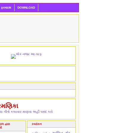
ી ફરમાઇશ
DOWNLOAD
રમણિકા
ા ગીતો કક્કાવાર માણવા અહીં પસંદ કરો
લ દ્વારા
સ્વરાંકન
રો