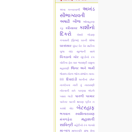
અખંડ
અંબા ગબ્બરવાળી
સૌભાગ્યવતી
અષાઢી બીજ
ઓખાહરણ
કાશીનો
કરિયાવર
કંકુ
દિકરો
ખેમરો લોડાણ
ગંગાસતી (ફિલ્મ)
ઘરની શોભા
ઘરસંસાર
ઘુંઘટ
ઘેર ઘેર માટીના
ચુલા
ચંદા સૂરજની સાખે
ચિત્તડાનો ચોર
ચૂંદડીનો રંગ
ચોરીના ફેરા ચાર
જયશ્રી યમુના
જિગર અને અમી
મહારાણી
જેસલ-તોરલ
જોગ-સંજોગ
તાના-
દિવાદાંડી
રિરિ
ધરતીનાં છોરૂં
નાગદેવતા
નારી તું નારાયણી
નોરતાની રાતે
પરણ્યા એટલે
પાતળી પરમાર
પ્યારા લાડી
પાનેતર
પારકી થાપણ
પ્રીત ન
બેટરહાફ
કરશો કોઇ
ભગવાન સ્વામિનારાયણ
મહાસતી
મંગળફેરા
સાવિત્રી
મહેંદીનો રંગ લાગ્યો
મા-બાપ
માલવપતિ મુંજ
મેના