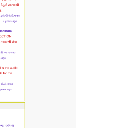
? દેહને મારવાથી
ં...
પડ્યો ઊંચો હિમાલય
સ
·
2 years ago
iceIndia
ECTION:
ક્યારની શંકા
રી આ બાગમાં -
s ago
i
Is the audio
le for this
ર્યા મોગરા -
years ago
તિભા પરિચય