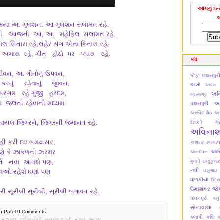
આપનું ઇ-મ
ેંક્યા આ ગુલશન, આ ગુલશન સલામત રહે.
ણી આજની આ, આ મહેફિલ સલામત રહે.
લ સિતારા રહે,લહેર સંગ એના કિનારા રહે.
 અમારા રહે, ગીત હોઠો પર પ્યારા રહે.
કવિ
વન, આ ગીતોનું ઉપવન,
'સૈફ' પાલનપુર
રતું રહેવાનું જીવન,
અખો
અદમ ટ
ગમ રહે ગુંજી હરદમ,
અન
બ્રહ્મભટ્ટ
જલતી રહેવાની મધ્યમ
પાલનપુરી
અમ
અરવિંદ શેઠ
અર
 ઘાયલ જિગરને, જિગરની જમાનત રહે.
અ
દેશાણી
અવિના
હી કરી દઇ સમયસર,
અશરફ ડબાવાલ
ાણે કે ઝાકળની ઝરમર
આસિમ
આનંદઘન
 ને નવા આવશે પણ,
મુન્શી
ઇન્દુકુમાર
ગાંધી
કાઓ રહેશે ઘણાં પણ
ઇસુભાઇ
ધોળકીયા
ઉદય
ઉમાશંકર જો
ી સૂરીલી સૂરીલી, સૂરીલી બગાવત રહે.
પાલનપુરી
કન
સોનાવાલા
h Patel
0 Comments
કલાપી
કવિ ક
ષાર શુક્લ
,
દર્શના ગાંઘી
,
નયનેશ જાની
,
સંજય ઓઝા