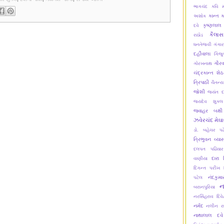
ભાગચંદ
કવિ મ
કાન્ત
ક
અશોક
કૃષ્ણલાલ
દવે
કૈલાસ
રાઠોડ
ધનતેજવી
ગંગાર
દહીંવાલા
ગિજુ
ગૌરવ
ગોરખનાથ
ચંદ્રકાન્ત શેઠ
ત્રિપાઠી
ચૈતન્ય
જોશી
જયંત દ
જયદેવ શુક્લ
જવાહર બક્ષી
ઝવેરચંદ મેઘ
ડો. બહેચર પટ
ત્રિભુવન વ્યા
દલપત પઢિયાર
દારા પ
વાણીયા
દિગન્ત પરીખ
નંદકુમ
પટેલ
ન
બરાનપુરિયા
નરસિંહરાવ દિવે
નર્મદ
નલીન ર
નાથાલાલ દવે