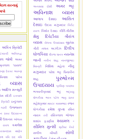
અજિત શેઠ
અજિત મર્ચન્ટ
ેઇલ સરનામું
અમર ભટ્ટ
અનસયા દોશી
આપો
અવિનાશ વ્યાસ
આસિત
આલાપ દેસાઇ
દેસાઇ
ઉદય મઝુમદાર
કિરીટ
કિશોર દેસાઇ
કીર્તિ-ગીરીશ
રાવળ
ક્ષેમુ દિવેટીયા
ગૌરાંગ
વ્યાસ
જીતેશ
ચેલના ઉપાધ્યાય
અંકિત ત્રિવેદી
ી
દિલીપ
ગીરી
તલત અઝીઝ
ધોળકિયા
ંકારવી
અનિરુદ્ધ
નયનેશ
ધીરજ ધાનક
િલ જોષી
અમર
જાની
નવીન શાહ
નાનજીભાઇ
ૃતલાલ 'ઘાયલ'
નીનુ
નિશિથ મહેતા
મિસ્ત્રી
ુણા દેવકર
અરૂણ
મઝુમદાર
પરેશ ભટ્ટ
પિનાકીન
પુરુષોત્ત્મ
વિનાશ પારેખ
શાહ
શ વ્યાસ
ઉપાધ્યાય
પ્રવિણ બચ્છાવ
આદિલ મન્સૂરી
ા
ભગવતીપ્રસાદ ભટ્ટ
ભદ્રાયુ
 રાંદેરી
ઇકબાલ
ધોળકીયા
ભરત પટેલ
ભાનુ ઠાકર
ઇન્દુલાલ
 ત્રિવેદી
મહેશકુમાર
રજત
માસ્ટર કાસમભાઇ
ઉજ્જવલ
 ગઢવી
રમેશ ગુપ્તા
ધોળકીયા
રવિન
ન ઠક્કર
ઉદયરત્ન
નાયક
રસિકલાલ ભોજક
રવી
ષી
ઉશનસ
ઓજસ
શ્યામલ -
શશાંક ફડણીસ
કમલેશ
ુ રાવલ
સૌમિલ મુન્શી
શ્રીધર કેંકરે
કરસનદાસ માણેક
સોલી
સલીલ ચૌધરી
ાગ
કવિ દાદ
કવિ
કાપડીયા
હેમંત ચૌહાણ