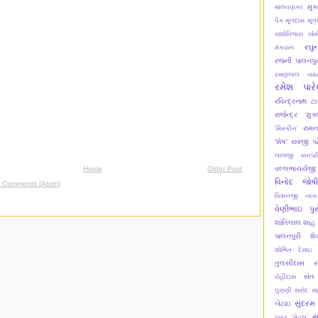
મુક
માલવણકર
પૈક
મૂળદાસ
મૂળ
યશોવિજય
યૉસ
રઘુ
મૅકવાન
રજની પાલનપુર
રમણલાલ વ્યા
રમેશ પાર
રવિન્દ્રનાથ ટા
રાજેન્દ્ર શુક
રામન
'મિસ્કીન'
'શેષ'
રાવજી પ
લાલજી કાનપર
વલ્લભાચર્યજી
Home
Older Post
વિનોદ જોષી
t Comments (Atom)
વિશનજી નાગડ
વેણીભાઇ પુર
શાંતિલાલ શાહ
પાલનપુરી
શ
શોભિત દેસાઇ
તુલસીદાસ
સ
સંત
રોહીદાસ
પુરાણી
સરોદ
સ
સુંદરમ
બેટાઇ
સ
ઠક્કર 'મેહૂલ'