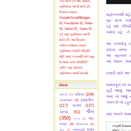
કરી લોગ ઇન થઇ તમારો
પ્રતિભાવ આપી શકો છો.
ઉપરાંત તમારા
મહોબ્બતથી મહ
Google/Gmail/Blogger
સૂર શબ્દ ત
ID, Facebook ID, Twiter
રહે ચાંદ ઝીલમિ
ID, Yahoo ID , Open ID
તમારા રહે ને
વડે પણ પ્રતિભાવ આપી
શકો છો. આ ઉપરાંત
આ ગઝલોનું યૌ
કોમેન્ટબોક્ષમાં તમારો
સદાય સભર ક
પ્રતિભાવ લખીને 'POST
આ સૂરતાલ સર
AS' પસંદ કરવાથી તમે Log
આ રોશન શમા 
In થયા વગર GUEST
તરીકે પણ આપનો
તમારી પાસે આ
પ્રતિભાવ આપી શકશો.
સમયફૂલ પર સ
વિભાગો
વહીં જાશું જ
કવિતા
(109)
આરતી
(7)
અમે તો જશું
કૃષ્ણગીત
કાવ્યપઠન
(9)
ગગન છે તો ટહુ
(117)
ગઝલ
(137)
ગીત
ગરબા
(51)
યાદ જગને અમાર
(350)
જૈન
છપ્પા
(1)
ભજન
(9)
જૈનસ્તવન
(5)
તરફથી Krutes
નવરાત્રી વિશેષ
થાળ
(1)
શીર્ષક:
ગીત
,
તુ