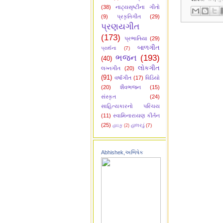
(38)
નાટ્યસૃષ્ટીના ગીતો
(9)
પ્રકૃતિગીત
(29)
પ્રણયગીત
(173)
પ્રભાતિયા
(29)
બાળગીત
પ્રાર્થના
(7)
ભજન
(193)
(40)
લોકગીત
લગ્નગીત
(20)
(91)
વર્ષાગીત
(17)
વિડિયો
(20)
શૈવભજન
(15)
સંસ્કૃત
(24)
સાહિત્યકારનો પરિચય
(11)
સ્વામિનારાયણ કીર્તન
(25)
હાલરડું
(7)
હાઇકુ
(2)
Abhishek,અભિષેક