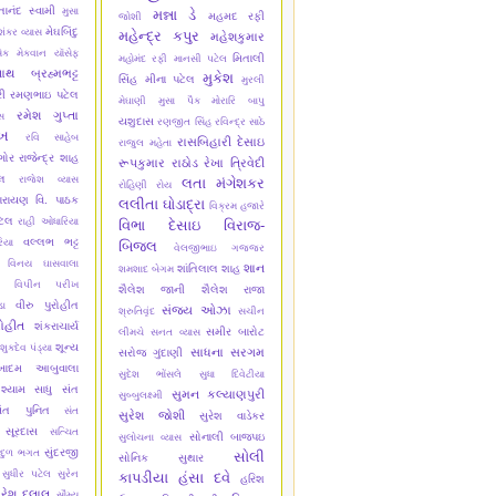
્તાનંદ સ્વામી
મુસા
મન્ના ડે
મહમદ રફી
જોશી
મેઘબિંદુ
શંકર વ્યાસ
મહેન્દ્ર કપુર
મહેશકુમાર
ેક મેકવાન
યૉસેફ
મિતાલી
મહોમંદ રફી
માનસી પટેલ
નાથ બ્રહ્મભટ્ટ
મુકેશ
સિંહ
મીના પટેલ
મુરલી
ી
રમણભાઇ પટેલ
મેઘાણી
મુસા પૈક
મોરારિ બાપુ
રમેશ ગુપ્તા
સ
યશુદાસ
રણજીત સિંહ
રવિન્દ્ર સાઠે
ેખ
રવિ સાહેબ
રાસબિહારી દેસાઇ
રાજુલ મહેતા
ગોર
રાજેન્દ્ર શાહ
રૂપકુમાર રાઠોડ
રેખા ત્રિવેદી
્લ
રાજેશ વ્યાસ
લતા મંગેશકર
રોહિણી રોય
ારાયણ વિ. પાઠક
લલીતા ઘોડાદ્રા
વિક્રમ હજારે
ટેલ
રાહી ઓધારિયા
વિભા દેસાઇ
વિરાજ-
વલ્લભ ભટ્ટ
િયા
બિજલ
વેલજીભાઇ ગજ્જર
વિનય ઘાસવાલા
શાન
શાંતિલાલ શાહ
શમશાદ બેગમ
વિપીન પરીખ
શૈલેશ જાની
શૈલેશ રાજા
વીરુ પુરોહીત
ા
સંજય ઓઝા
શ્રુતિવૃંદ
સચીન
ોહીત
શંકરાચાર્ય
સમીર બારોટ
લીમચે
સનત વ્યાસ
શૂન્ય
શુકદેવ પંડ્યા
સાધના સરગમ
સરોજ ગુંદાણી
ેખાદમ આબુવાલા
સુદેશ ભોંસલે
સુધા દિવેટીયા
શ્યામ સાધુ
સંત
સુમન કલ્યાણપુરી
સુબ્બુલક્ષ્મી
ંત પુનિત
સંત
સુરેશ જોશી
સુરેશ વાડેકર
 સૂરદાસ
સત્ચિત
સોનાલી બાજપઇ
સુલોચના વ્યાસ
સુંદરજી
ાદુળ ભગત
સોલી
સોનિક સુથાર
સુધીર પટેલ
સુરેન
કાપડીયા
હંસા દવે
હરિશ
ુરેશ દલાલ
સૌમ્ય