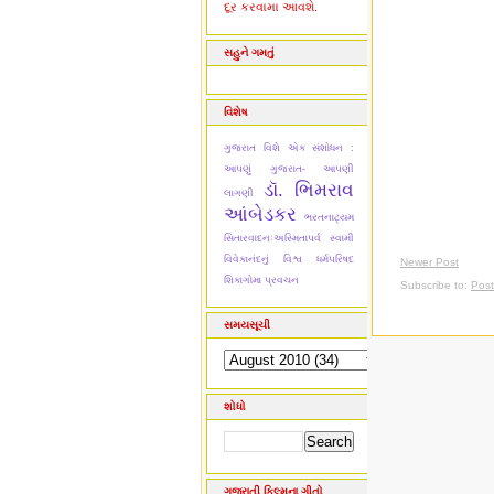
દૂર કરવામા આવશે.
સહુને ગમતું
વિશેષ
ગુજરાત વિશે એક સંશોધન :
આપણું ગુજરાત- આપણી
ડૉ. ભિમરાવ
લાગણી
આંબેડકર
ભરતનાટ્યમ
સિતારવાદનઃઅસ્મિતાપર્વ
સ્વામી
વિવેકાનંદનું વિશ્વ ધર્મપરિષદ
Newer Post
શિકાગોમા પ્રવચન
Subscribe to:
Pos
સમયસૂચી
શોધો
ગુજરાતી ફિલ્મના ગીતો