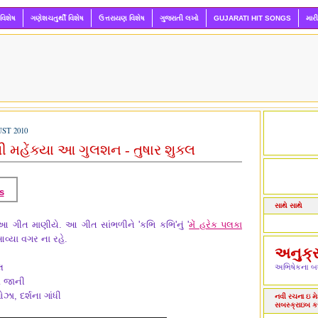
 વિશેષ
ગણેશચતુર્થી વિશેષ
ઉત્તરાયણ વિશેષ
ગુજરાતી લખો
GUJARATI HIT SONGS
માર
ST 2010
 મહેંક્યા આ ગુલશન - તુષાર શુક્લ
s
સાથે સાથે
 આ ગીત માણીયે. આ ગીત સાંભળીને 'કભિ કભિ'નું '
મેં હરેક પલકા
આવ્યા વગર ના રહે.
અનુક્
લ
અભિષેકના બધ
શ જાની
ા, દર્શના ગાંધી
નવી રચના ઇ મેઇ
સબસ્ક્રાઇબ ક