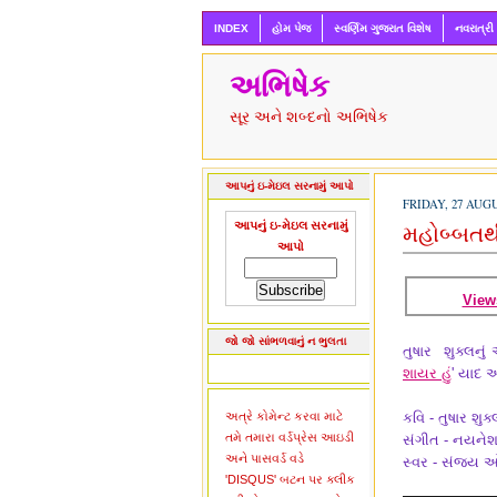
INDEX
હોમ પેજ
સ્વર્ણિમ ગુજરાત વિશેષ
નવરાત્રી
અભિષેક
સૂર અને શબ્દનો અભિષેક
આપનું ઇ-મેઇલ સરનામું આપો
FRIDAY, 27 AUGU
આપનું ઇ-મેઇલ સરનામું
મહોબ્બતથી
આપો
View
જો જો સાંભળવાનું ન ભુલતા
તુષાર શુક્લનું
શાયર હું
' યાદ 
અત્રે કોમેન્ટ કરવા માટે
કવિ - તુષાર શુક્
તમે તમારા વર્ડપ્રેસ આઇડી
સંગીત - નયને
અને પાસવર્ડ વડે
સ્વર - સંજય ઓઝ
'DISQUS' બટન પર ક્લીક