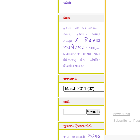
જોશી
વિશેષ
ગુજરાત વિશે એક સંશોધન :
આપણું ગુજરાત- આપણી
ડૉ. ભિમરાવ
લાગણી
આંબેડકર
ભરતનાટ્યમ
સિતારવાદનઃઅસ્મિતાપર્વ
સ્વામી
વિવેકાનંદનું વિશ્વ ધર્મપરિષદ
શિકાગોમા પ્રવચન
સમયસૂચી
શોધો
Newer Post
Subscribe to:
Pos
ગુજરાતી ફિલ્મના ગીતો
અખંડ
અંબા ગબ્બરવાળી