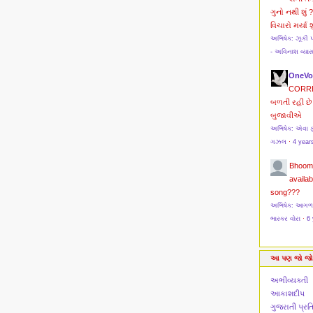
ગુનો નથી શું 
વિચારો મર્યા શુ
અભિષેક: ઝૂકી 
- અવિનાશ વ્યા
OneVo
CORR
બળતી રહી છે 
બુજાવીએ
અભિષેક: એવા ફ
ગઝલ
·
4 year
Bhoom
availab
song???
અભિષેક: આગળ મો
ભાસ્કર વોરા
·
6 
આ પણ જો જો
અભીવ્યક્તી
આકાશદીપ
ગુજરાતી પ્ર