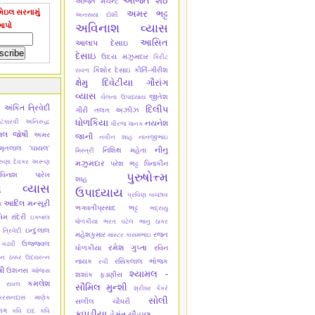
અજિત શેઠ
અજિત મર્ચન્ટ
ેઇલ સરનામું
અમર ભટ્ટ
અનસયા દોશી
આપો
અવિનાશ વ્યાસ
આસિત
આલાપ દેસાઇ
દેસાઇ
ઉદય મઝુમદાર
કિરીટ
કિશોર દેસાઇ
કીર્તિ-ગીરીશ
રાવળ
ક્ષેમુ દિવેટીયા
ગૌરાંગ
વ્યાસ
જીતેશ
ચેલના ઉપાધ્યાય
અંકિત ત્રિવેદી
ી
દિલીપ
ગીરી
તલત અઝીઝ
ધોળકિયા
ંકારવી
અનિરુદ્ધ
નયનેશ
ધીરજ ધાનક
િલ જોષી
અમર
જાની
નવીન શાહ
નાનજીભાઇ
ૃતલાલ 'ઘાયલ'
નીનુ
નિશિથ મહેતા
મિસ્ત્રી
ુણા દેવકર
અરૂણ
મઝુમદાર
પરેશ ભટ્ટ
પિનાકીન
પુરુષોત્ત્મ
વિનાશ પારેખ
શાહ
શ વ્યાસ
ઉપાધ્યાય
પ્રવિણ બચ્છાવ
આદિલ મન્સૂરી
ા
ભગવતીપ્રસાદ ભટ્ટ
ભદ્રાયુ
 રાંદેરી
ઇકબાલ
ધોળકીયા
ભરત પટેલ
ભાનુ ઠાકર
ઇન્દુલાલ
 ત્રિવેદી
મહેશકુમાર
રજત
માસ્ટર કાસમભાઇ
ઉજ્જવલ
 ગઢવી
રમેશ ગુપ્તા
ધોળકીયા
રવિન
ન ઠક્કર
ઉદયરત્ન
નાયક
રસિકલાલ ભોજક
રવી
ષી
ઉશનસ
ઓજસ
શ્યામલ -
શશાંક ફડણીસ
કમલેશ
ુ રાવલ
સૌમિલ મુન્શી
શ્રીધર કેંકરે
કરસનદાસ માણેક
સોલી
સલીલ ચૌધરી
ાગ
કવિ દાદ
કવિ
કાપડીયા
હેમંત ચૌહાણ