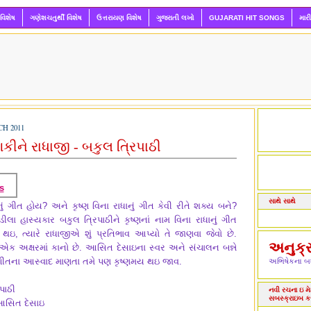
 વિશેષ
ગણેશચતુર્થી વિશેષ
ઉત્તરાયણ વિશેષ
ગુજરાતી લખો
GUJARATI HIT SONGS
માર
H 2011
ણકીને રાધાજી - બકુલ ત્રિપાઠી
s
સાથે સાથે
ણનું ગીત હોય? અને કૃષ્ણ વિના રાધાનું ગીત કેવી રીતે શક્ય બને?
ા હાસ્યકાર બકુલ ત્રિપાઠીને કૃષ્ણનાં નામ વિના રાધાનું ગીત
થઇ, ત્યારે રાધાજીએ શું પ્રતિભાવ આપ્યો તે જાણવા જેવો છે.
અનુક્
એક અક્ષરમાં કાનો છે. આસિત દેસાઇના સ્વર અને સંચાલન બન્ને
ીતના આસ્વાદ માણતા તમે પણ કૃષ્ણમય થઇ જાવ.
અભિષેકના બધ
પાઠી
નવી રચના ઇ મેઇ
સબસ્ક્રાઇબ ક
 આસિત દેસાઇ