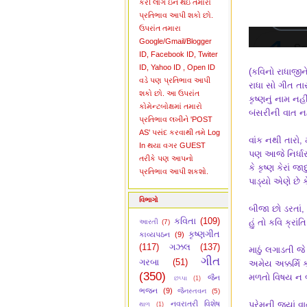
કરી લોગ ઇન થઇ તમારો
પ્રતિભાવ આપી શકો છો.
ઉપરાંત તમારા
Google/Gmail/Blogger
ID, Facebook ID, Twiter
ID, Yahoo ID , Open ID
(કવિનો રાધાજીને 
વડે પણ પ્રતિભાવ આપી
રાધા સો ગીત તા
શકો છો. આ ઉપરાંત
કૃષ્ણનું નામ નહ
કોમેન્ટબોક્ષમાં તમારો
બંસરીની વાત નહ
પ્રતિભાવ લખીને 'POST
AS' પસંદ કરવાથી તમે Log
વાંક નથી તારો, 
In થયા વગર GUEST
પણ આજે નિર્ધાર
તરીકે પણ આપનો
કે કૃષ્ણ કેરાં 
પ્રતિભાવ આપી શકશો.
પાડ્યો એણે છે ક
વિભાગો
બીજા છો ડરતાં,
કવિતા
(109)
હું તો કવિ ક્રાંત
આરતી
(7)
કૃષ્ણગીત
કાવ્યપઠન
(9)
(117)
ગઝલ
(137)
માઠું લગાડતી જે 
ગીત
ગરબા
(51)
અમેય અક્કર્મિ 
(350)
મળતો વિષય ન 
જૈન
છપ્પા
(1)
ભજન
(9)
જૈનસ્તવન
(5)
નવરાત્રી વિશેષ
પ્રેમની જ્યાં વા
થાળ
(1)