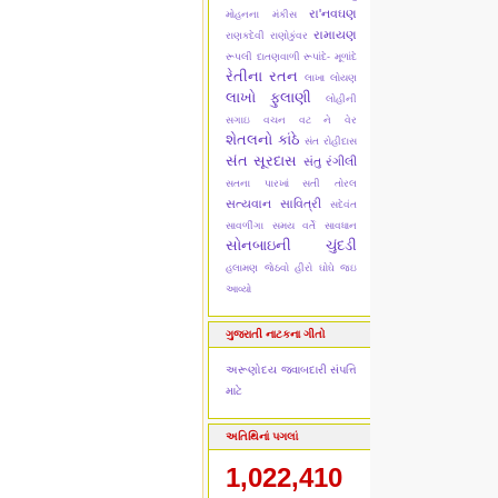
રા'નવઘણ
મોહનના મંકીસ
રામાયણ
રાણકદેવી
રાણોકુંવર
રૂપલી દાતણવાળી
રૂપાંદે- મૂળાંદે
રેતીના રતન
લાખા લોયણ
લાખો ફુલાણી
લોહીની
સગાઇ
વચન વટ ને વેર
શેતલનો કાંઠે
સંત રોહીદાસ
સંત સૂરદાસ
સંતુ રંગીલી
સતના પારખાં
સતી તોરલ
સત્યવાન સાવિત્રી
સદેવંત
સાવળીંગા
સમય વર્તે સાવધાન
સોનબાઇની ચુંદડી
હલામણ જેઠવો
હીરો ઘોઘે જઇ
આવ્યો
ગુજરાતી નાટકના ગીતો
અરૂણોદય
જવાબદારી
સંપત્તિ
માટે
અતિથિનાં પગલાં
1,022,410