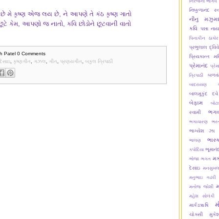
નિરંજના ભાર્ગવ
નિષ્કુળાનંદ સ્
છે મે કૃષ્ણ એજ લય છે, ને આપણે તે કંઠ કૃષ્ણ ગાતો
નીનુ મઝુમદ
ટે કેમ, આપણો જ નાતો, કવિ છોડોને છૂટવાની વાતો
કવિ
પન્ના ના
પિનાકીન ઠાકોર
પ્રભુલાલ દ્વિવ
h Patel
0 Comments
પ્રિયકાન્ત મ
ેસાઇ
,
કૃષ્ણગીત
,
ગઝલ
,
ગીત
,
પ્રણયગીત
,
બકુલ ત્રિપાઠી
પ્રેમાનંદ
પ્રેમ
બળવં
ત્રિપાઠી
બાદરાયણ
બાલમુકુંદ દવે
બેફામ
બોટ
ભગવ
સ્વામી
ભગાચારણ
ભરત
ભાગ્યેશ ઝા
ભાસ્
ભાલણ
ભૂમાનં
કપોદિયા
મક
ભોજા ભગત
દેસાઇ
મનસુખલ
મનુભાઇ ગઢવી
મનોજ જોશી
મહેશ સોલંકી
મ
માર્કંડૠષિ
ચોક્સી
મુક