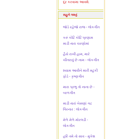
દૂર કરવામા આવશે.
સહુને ગમતું
જોડે રહેજો રાજ - લોકગીત
કરું કોટિ કોટિ પ્રણામ
માડી તારા ચરણોમાં
હૈયે રાખી હામ, મારે
ચીતરાવું છે નામ - લોકગીત
શ્યામ આવીને મારી મટુકી
ફોડે - કૃષ્ણગીત
મારા પ્રભુ તો નાના છે -
બાળગીત
માડી તારાં બેસણાં ગઢ
ગિરનાર : લોકગીત
મેળે મેળે મોરલડી -
લોકગીત
હરિ તમે તો સાવ - મુકેશ