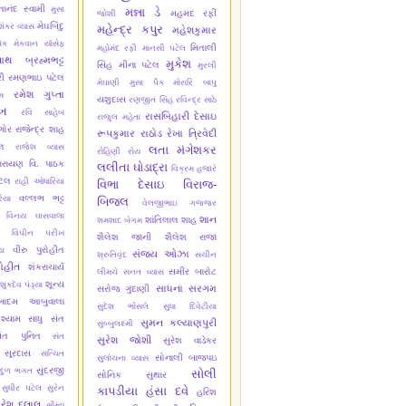
્તાનંદ સ્વામી
મુસા
મન્ના ડે
મહમદ રફી
જોશી
મેઘબિંદુ
શંકર વ્યાસ
મહેન્દ્ર કપુર
મહેશકુમાર
ેક મેકવાન
યૉસેફ
મિતાલી
મહોમંદ રફી
માનસી પટેલ
નાથ બ્રહ્મભટ્ટ
મુકેશ
સિંહ
મીના પટેલ
મુરલી
ી
રમણભાઇ પટેલ
મેઘાણી
મુસા પૈક
મોરારિ બાપુ
રમેશ ગુપ્તા
સ
યશુદાસ
રણજીત સિંહ
રવિન્દ્ર સાઠે
ેખ
રવિ સાહેબ
રાસબિહારી દેસાઇ
રાજુલ મહેતા
ગોર
રાજેન્દ્ર શાહ
રૂપકુમાર રાઠોડ
રેખા ત્રિવેદી
્લ
રાજેશ વ્યાસ
લતા મંગેશકર
રોહિણી રોય
ારાયણ વિ. પાઠક
લલીતા ઘોડાદ્રા
વિક્રમ હજારે
ટેલ
રાહી ઓધારિયા
વિભા દેસાઇ
વિરાજ-
વલ્લભ ભટ્ટ
િયા
બિજલ
વેલજીભાઇ ગજ્જર
વિનય ઘાસવાલા
શાન
શાંતિલાલ શાહ
શમશાદ બેગમ
વિપીન પરીખ
શૈલેશ જાની
શૈલેશ રાજા
વીરુ પુરોહીત
ા
સંજય ઓઝા
શ્રુતિવૃંદ
સચીન
ોહીત
શંકરાચાર્ય
સમીર બારોટ
લીમચે
સનત વ્યાસ
શૂન્ય
શુકદેવ પંડ્યા
સાધના સરગમ
સરોજ ગુંદાણી
ેખાદમ આબુવાલા
સુદેશ ભોંસલે
સુધા દિવેટીયા
શ્યામ સાધુ
સંત
સુમન કલ્યાણપુરી
સુબ્બુલક્ષ્મી
ંત પુનિત
સંત
સુરેશ જોશી
સુરેશ વાડેકર
 સૂરદાસ
સત્ચિત
સોનાલી બાજપઇ
સુલોચના વ્યાસ
સુંદરજી
ાદુળ ભગત
સોલી
સોનિક સુથાર
સુધીર પટેલ
સુરેન
કાપડીયા
હંસા દવે
હરિશ
ુરેશ દલાલ
સૌમ્ય