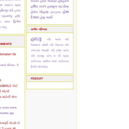
હરિહરન
ઉમરાવ
હરિશ ભીમાણી
મિ
સ્વરૂપ ધ્રુવ
હર્ષિદા રાવળ
હસમુખ પાટડીયા
રિન્દ્ર દવે
હરીશ
હેમા
હેમંત ચૌહાણ
હેમંતકુમાર
 બ્રહ્મભટ્ટ
હર્ષદ
દેસાઇ
હેમુ ગઢવી
હિતેન
દેવ માધવ
ેન શાહ
સર્જક પરિચય
હાઇકુ
કવિ અખો
કવિ
OMMENTS
ઉમાશંકર જોશી
કવિ ઉશનસ
કવિ
ઝવેરચંદ મેઘાણી
કવિ રમેશ પારેખ
Nishaben
Sir
કવિ રાવજી પટેલ
ચં ચી મહેતા
સંગીતકાર અજિત મર્ચંટ
સંગીતકાર
અખાનો પરિચય
·
5
દિલીપ ધોળકીયા
FEEDJIT
R
RABHUJ
કોઈ
ી એટલે
વા માટેની એક
ના પ્રથમ સમાજ
 months ago
અંતાણી
ગોડસે ને
ક ? હત્યા એ