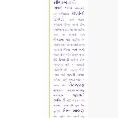
સૌભાગ્યવતી
અષાઢી બીજ
ઓખાહરણ
કાશીનો
કરિયાવર
કંકુ
દિકરો
ખેમરો લોડાણ
ગંગાસતી (ફિલ્મ)
ઘરની શોભા
ઘરસંસાર
ઘુંઘટ
ઘેર ઘેર માટીના
ચુલા
ચંદા સૂરજની સાખે
ચિત્તડાનો ચોર
ચૂંદડીનો રંગ
ચોરીના ફેરા ચાર
જયશ્રી યમુના
જિગર અને અમી
મહારાણી
જેસલ-તોરલ
જોગ-સંજોગ
તાના-
દિવાદાંડી
રિરિ
ધરતીનાં છોરૂં
નાગદેવતા
નારી તું નારાયણી
નોરતાની રાતે
પરણ્યા એટલે
પાતળી પરમાર
પ્યારા લાડી
પાનેતર
પારકી થાપણ
પ્રીત ન
બેટરહાફ
કરશો કોઇ
ભગવાન સ્વામિનારાયણ
મહાસતી
મંગળફેરા
સાવિત્રી
મહેંદીનો રંગ લાગ્યો
મા-બાપ
માલવપતિ મુંજ
મેના
મેરૂ માલણ
ગુર્જરી
મેરૂ મૂળાંદે
મોટા ઘરની વહુ