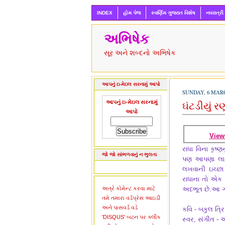
INDEX
હોમ પેજ
સ્વર્ણિમ ગુજરાત વિશેષ
નવરાત્રી
અભિષેક
સૂર અને શબ્દનો અભિષેક
આપનું ઇ-મેઇલ સરનામું આપો
SUNDAY, 6 MARC
આપનું ઇ-મેઇલ સરનામું
ઘંટડીયું ર
આપો
View
રાધા વિના કૃષ્
જો જો સાંભળવાનું ન ભુલતા
પણ આપણા લાડીલ
લખવાની ઇચ્છા 
રાધાના તો એક 
અત્રે કોમેન્ટ કરવા માટે
અદભૂત છે.આ ગ
તમે તમારા વર્ડપ્રેસ આઇડી
અને પાસવર્ડ વડે
કવિ - બકુલ ત્રિ
'DISQUS' બટન પર ક્લીક
સ્વર, સંગીત -