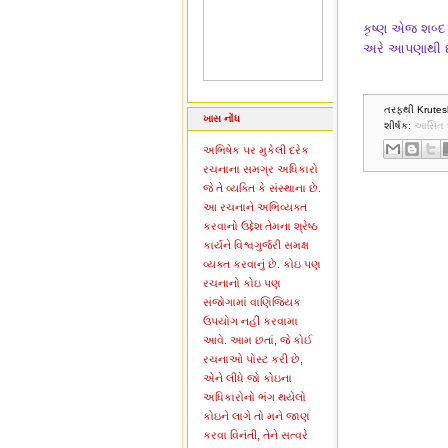
કૃષ્ણ એજ શબ્દ 
અરે આપણાથી છૂ
તરફથી Krutes
ખાસ નોંધ
શીર્ષક:
આસિત દ
અભિષેક પર મુકેલી દરેક
રચનાના સમગ્ર અધિકારો
જે તે વ્યક્તિ કે સંસ્થાના છે.
આ રચનાને અભિવ્યક્ત
કરવાનો ઉદ્દેશ તેમના શ્રેષ્ઠ
કાર્યને વિશ્વગુર્જરી સમક્ષ
વ્યક્ત કરવાનું છે. કોઇ પણ
રચનાનો કોઇ પણ
સંજોગામાં વાણિજ્યિક
ઉપયોગ નહીં કરવામા
આવે. આમ છતાં, જે કોઈ
રચનાઓ પોસ્ટ કરી છે,
એને લીધે જો કોઇના
અધિકારોનો ભંગ થયેલો
કોઇને લાગે તો મને જાણ
કરવા વિનંતી, તેને સત્વરે