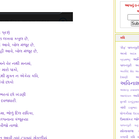
આપનું ઇ-મ
પ્રશ્ન)
કવિ
રા લખવા કબુલ છે,
ીં આવે, બોલ મંજૂર છે,
'સૈફ' પાલનપુર
ીં આવે, બોલ મંજૂર છે,
અખો
અદમ ટ
અન
બ્રહ્મભટ્ટ
મને વેર નથી મનમાં,
પાલનપુરી
અમ
 મારો પાકો,
અરવિંદ શેઠ
અર
જાદુથી મુક્ત ન એકેય કવિ,
અ
દેશાણી
ેવો છાકો
અવિના
અશરફ ડબાવાલ
 ભરતાં છો ખંડણી
આસિમ
આનંદઘન
િ ધ્વજધારી.
મુન્શી
ઇન્દુકુમાર
ગાંધી
ઇસુભાઇ
મા, ભોળું દિલ રાધિકા,
ધોળકીયા
ઉદય
કલ્પનાના કંજૂસ્યા
ઉમાશંકર જો
બીજો તાજો.
પાલનપુરી
કન
સોનાવાલા
કલાપી
કવિ ક
ત આવી ત્યાં ટપક્યું ગોકુળીયું