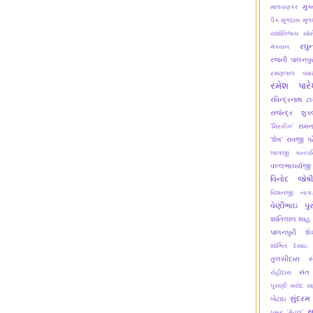
મુક
માલવણકર
પૈક
મૂળદાસ
મૂળ
યશોવિજય
યૉસ
રઘુ
મૅકવાન
રજની પાલનપુર
રમણલાલ વ્યા
રમેશ પાર
રવિન્દ્રનાથ ટા
રાજેન્દ્ર શુક
રામન
'મિસ્કીન'
'શેષ'
રાવજી પ
લાલજી કાનપર
વલ્લભાચર્યજી
વિનોદ જોષી
વિશનજી નાગડ
વેણીભાઇ પુર
શાંતિલાલ શાહ
પાલનપુરી
શ
શોભિત દેસાઇ
તુલસીદાસ
સ
સંત
રોહીદાસ
પુરાણી
સરોદ
સ
સુંદરમ
બેટાઇ
સ
ઠક્કર 'મેહૂલ'