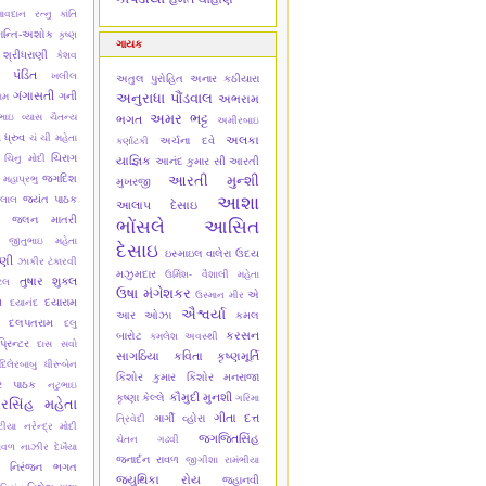
ાવદાન રત્નુ
કાંતિ
ાન્તિ-અશોક
કૃષ્ણ
ગાયક
 શ્રીધરાણી
કેશવ
 પંડિત
ખલીલ
અતુલ પુરોહિત
અનાર કઠીયારા
ગંગાસતી
ગની
અનુરાધા પૌંડવાલ
ામ
અભરામ
અમર ભટ્ટ
ભાઇ વ્યાસ ચૈતન્ય
ભગત
અમીરબાઇ
 ધ્રુવ
ચં ચી મહેતા
અલકા
અર્ચના દવે
કર્ણાટકી
ચિરાગ
ચિનુ મોદી
યાજ્ઞિક
આનંદ કુમાર સી
આરતી
જગદિશ
આરતી મુન્શી
 મહાપ્રભુ
મુખરજી
આશા
જયંત પાઠક
લાલ
આલાપ દેસાઇ
જલન માતરી
ભોંસલે
આસિત
જીતુભાઇ મહેતા
દેસાઇ
ઇસ્માઇલ વાલેરા
ઉદય
ાણી
ઝાકીર ટંકારવી
મઝુમદાર
ઉર્મિશ- વૈશાલી મહેતા
તુષાર શુક્લ
ેલ
ઉષા મંગેશકર
એ
ઉસ્માન મીર
સ
દયારામ
દયાનંદ
ઐશ્વર્યા
આર ઓઝા
કમલ
દલપતરામ
દલુ
કરસન
બારોટ
કમલેશ અવસ્થી
્રિન્ટર
દાસ સવો
સાગઠિયા
કવિતા કૃષ્ણમૂર્તિ
દિલેરબાબુ
ધીરૂબેન
કિશોર કુમાર
કિશોર મનરાજા
ાર પાઠક
નટુભાઇ
કૌમુદી મુનશી
કૃષ્ણા કેલ્લે
ગરિમા
રસિંહ મહેતા
ગીતા દત્ત
ગાર્ગી વ્હોરા
ત્રિવેદી
ટીયા
નરેન્દ્ર મોદી
જગજિતસિંહ
ચેતન ગઢવી
ાવળ
નાઝીર દેખૈયા
જનાર્દન રાવળ
જીગીશા રામંભીયા
નિરંજન ભગત
જ્યુથિકા રોય
જ્હાનવી