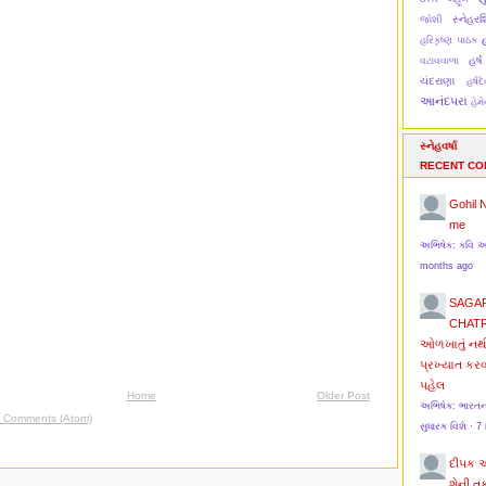
સ્નેહરશ્
જોશી
હ
હરિકૃષ્ણ પાઠક
હર્ષ
વટાવવાળા
ચંદરાણા
હર્ષ
આનંદપરા
હેમ
સ્નેહવર્ષા
RECENT C
Gohil 
me
અભિષેક: કવિ 
months ago
SAGA
CHAT
ઓળખાતું નથ
પ્રખ્યાત કર
પહેલ
Home
Older Post
અભિષેક: ભારત
t Comments (Atom)
સુધારક વિશે
·
7
દીપક 
શેની ત