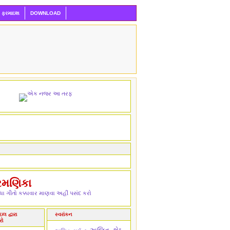
ી ફરમાઇશ
DOWNLOAD
રમણિકા
ા ગીતો કક્કાવાર માણવા અહીં પસંદ કરો
લ દ્વારા
સ્વરાંકન
રો