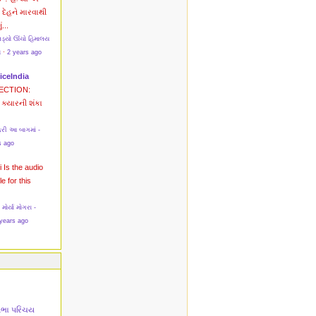
? દેહને મારવાથી
ં...
પડ્યો ઊંચો હિમાલય
સ
·
2 years ago
iceIndia
ECTION:
ક્યારની શંકા
રી આ બાગમાં -
s ago
i
Is the audio
le for this
ર્યા મોગરા -
years ago
તિભા પરિચય