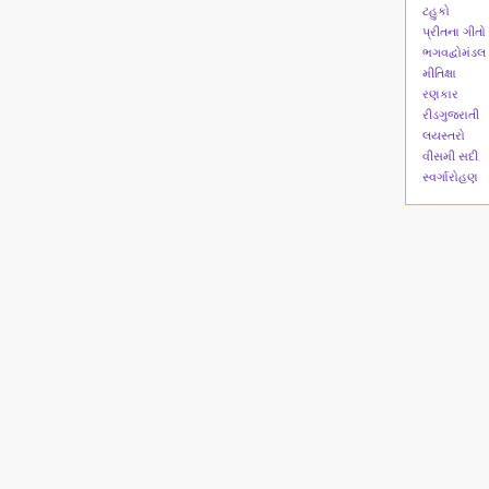
ટહુકો
પ્રીતના ગીતો
ભગવદ્વોમંડલ
મીતિક્ષા
રણકાર
રીડગુજરાતી
લયસ્તરો
વીસમી સદી
સ્વર્ગારોહણ