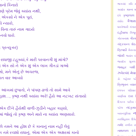
ભાગચંદ
કવિ મ
ાનો કિનારો
કાન્ત
ક
અશોક
ણે પ્રેમ જેવું ક્યાંય નથી,
કૃષ્ણલાલ
દવે
ું એકસો ને એક પૂરાં,
કૈલાસ
રાઠોડ
ે ન્યારો,
ધનતેજવી
ગંગાર
 વિના તારું નામ ગાઇયે
દહીંવાલા
ગિજુ
 નવો ધારો.
ગૌરવ
ગોરખનાથ
ચંદ્રકાન્ત શેઠ
પ્રત્યુત્તર)
ત્રિપાઠી
ચૈતન્ય
જોશી
જયંત દ
રાધાજી ટહૂક્યાં,કે મારી પરવાનગી શું માંગો?
જયદેવ શુક્લ
તમે એક સો ને એક શું એક લાખ ગીતડાં ગાઓ
જવાહર બક્ષી
શો, મને એનું છે અચરજ,
ઝવેરચંદ મેઘ
ત વાર આવ્યો
ડો. બહેચર પટ
ત્રિભુવન વ્યા
 આંખમાં છુપાતો, ને પાંપણ ઢાળો તો સામે આવે
દલપત પઢિયાર
ાશ..., કૃષ્ણ નથી ક્યાંય અરે! હૈયે આ નટખટ સંતાયો
દારા પ
વાણીયા
દિગન્ત પરીખ
 એક દી'ને હૈયેથી વાળી-ઝુડીને બહાર કાઢ્યો,
નંદકુમ
પટેલ
ન
ાં જોયું તો કૃષ્ણ અને મારો ના ક્યાંય અણસારો.
બરાનપુરિયા
નરસિંહરાવ દિવે
નર્મદ
નલીન ર
લે તમને આ હોંશ છે કે કાનાનું નામ નહીં લેવું
નાથાલાલ દવે
ત તમે રચશો રાધાનું, એમા એક એક અક્ષરમાં કાનો