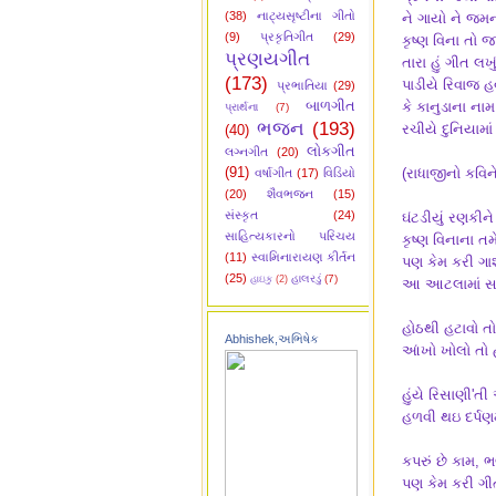
(38)
નાટ્યસૃષ્ટીના ગીતો
ને ગાયો ને જમન
(9)
પ્રકૃતિગીત
(29)
કૃષ્ણ વિના તો જા
પ્રણયગીત
તારા હું ગીત લખ
(173)
પાડીયે રિવાજ હવ
પ્રભાતિયા
(29)
બાળગીત
કે કાનુડાના નામ
પ્રાર્થના
(7)
ભજન
(193)
રચીયે દુનિયામાં
(40)
લોકગીત
લગ્નગીત
(20)
(91)
(રાધાજીનો કવિને 
વર્ષાગીત
(17)
વિડિયો
(20)
શૈવભજન
(15)
સંસ્કૃત
(24)
ઘંટડીયું રણકીને 
સાહિત્યકારનો પરિચય
કૃષ્ણ વિનાના 
(11)
સ્વામિનારાયણ કીર્તન
પણ કેમ કરી ગા
(25)
હાલરડું
(7)
હાઇકુ
(2)
આ આટલામાં સા
હોઠથી હટાવો તો
Abhishek,અભિષેક
આંખો ખોલો તો હ
હુંયે રિસાણી'તી
હળવી થઇ દર્પણમ
કપરું છે કામ, ભ
પણ કેમ કરી ગી