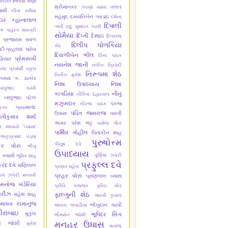
નિલેશ રાણા
નિરાંત
શ્રીમાંનકર
તલત
ઝરણાં વ્યાસ
વામી
નીતા રામૈયા
મહેમુદ
દમયંતિબેન બરડાઇ
દર્શના
ાર
ન્હાનાલાલ
દિપાલી
ગાંઘી
દાદુ ખુમદાન ગઢવી
યક
પાંડુંરંગ શાસ્ત્રી
સોમૈયા
દિપ્તી દેસાઇ
દિલરાજ
પ્રજારામ રાવળ
દિલીપ ધોળકિયા
કૌર
ેદી
પ્રહલાદ પારેખ
દિવાળીબેન ભીલ
દીના પાઠક
પ્રેમસખી
ણિયાર
નયનેશ જાની
નલીન ત્રિવેદી
ાનંદ
પ્રેમોર્મી
બકુલ
નિરૂપમા શેઠ
નિતીન મુકેશ
તરાય ક. ઠાકોર
નિશા ઉપાધ્યાય
નિશા
બાપુભાઇ ગઢવી
કાપડિયા
નીનુ
નીકિતા દહારવાલ
બાલુભાઇ પટેલ
મઝુમદાર
પંકજ
નીરજ પાઠક
બ્રહ્માનંદ
ાદકર
પંડિત જસરાજ
ઉધાસ
પરાગી
તીકુમાર શર્મા
અમર
પરેશ ભટ્ટ
પામેલા જૈન
 આચાર્ય 'પ્યાસા'
પાર્થિવ ગોહીલ
પિનાકીન શાહ
ભાનુપ્રસાદ પંડ્યા
પુરુષોત્ત્મ
પીયુષ દવે
કર વોરા
ભીખુ
ઉપાધ્યાય
દ સ્વામી
પૂર્ણિમા ઝવેરી
ભૂમિક શાહ
પ્રફુલ્લ દવે
રંદ દવે
મણિલાલ
પ્રણવ મહેતા
ાલ ઝવેરી
મનસ્વી
પ્રહર વોરા
પ્રાણલાલ વ્યાસ
મનોજ ખંડેરિયા
પ્રીતિ ગજ્જર
ફરિદા મીર
મરીઝ
ફાલ્ગુની શેઠ
મહેશ શાહ
ભારતી કુંચાલ
માધવ રામાનુજ
ભીખુદાન ગઢવી
ભાવના લબાડીયા
ીરાંબાઇ
મુકુલ
ભૂપિંદર સિંગ
ભીમસેન જોશી
મનહર ઉધાસ
ેશ જોશી
મુકેશ
મનોજ