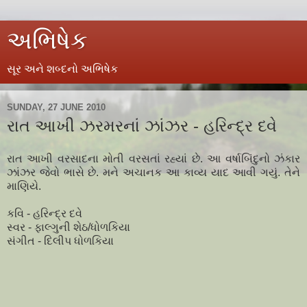
અભિષેક
સૂર અને શબ્દનો અભિષેક
SUNDAY, 27 JUNE 2010
રાત આખી ઝરમરનાં ઝાંઝર - હરિન્દ્ર દવે
રાત આખી વરસાદના મોતી વરસતાં રહ્યાં છે. આ વર્ષાબિંદુનો ઝંકાર
ઝાંઝર જેવો ભાસે છે. મને અચાનક આ કાવ્ય યાદ આવી ગયું. તેને
માણિયે.
કવિ - હરિન્દ્ર દવે
સ્વર - ફાલ્ગુની શેઠ/ધોળકિયા
સંગીત - દિલીપ ધોળકિયા