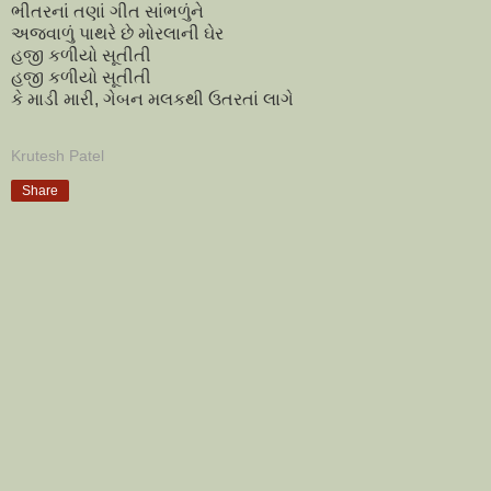
ભીતરનાં તણાં ગીત સાંભળુંને
અજવાળું પાથરે છે મોરલાની ઘેર
હજી કળીયો સૂતીતી
હજી કળીયો સૂતીતી
કે માડી મારી, ગેબન મલકથી ઉતરતાં લાગે
Krutesh Patel
Share