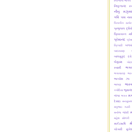
નિરંજના ભાર્ગવ
નિષ્કુળાનંદ સ્
નીનુ મઝુમદ
કવિ
પન્ના ના
પિનાકીન ઠાકોર
પ્રભુલાલ દ્વિવ
પ્રિયકાન્ત મ
પ્રેમાનંદ
પ્રેમ
બળવં
ત્રિપાઠી
બાદરાયણ
બાલમુકુંદ દવે
બેફામ
બોટ
ભગવ
સ્વામી
ભગાચારણ
ભરત
ભાગ્યેશ ઝા
ભાસ્
ભાલણ
ભૂમાનં
કપોદિયા
મક
ભોજા ભગત
દેસાઇ
મનસુખલ
મનુભાઇ ગઢવી
મનોજ જોશી
મહેશ સોલંકી
મ
માર્કંડૠષિ
ચોક્સી
મુક