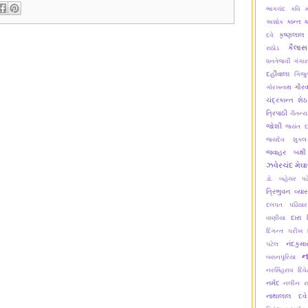
ભાગચંદ
કવિ મ
કાન્ત
ક
અશોક
કૃષ્ણલાલ
દવે
કૈલાસ
રાઠોડ
ધનતેજવી
ગંગાર
દહીંવાલા
ગિજુ
ગૌરવ
ગોરખનાથ
ચંદ્રકાન્ત શેઠ
ત્રિપાઠી
ચૈતન્ય
જોશી
જયંત દ
જયદેવ શુક્લ
જવાહર બક્ષી
ઝવેરચંદ મેઘ
ડો. બહેચર પટ
ત્રિભુવન વ્યા
દલપત પઢિયાર
દારા પ
વાણીયા
દિગન્ત પરીખ
નંદકુમ
પટેલ
ન
બરાનપુરિયા
નરસિંહરાવ દિવે
નર્મદ
નલીન ર
નાથાલાલ દવે