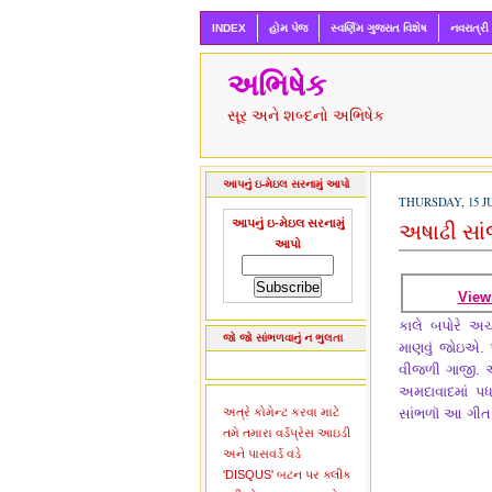
INDEX
હોમ પેજ
સ્વર્ણિમ ગુજરાત વિશેષ
નવરાત્રી
અભિષેક
સૂર અને શબ્દનો અભિષેક
આપનું ઇ-મેઇલ સરનામું આપો
THURSDAY, 15 J
આપનું ઇ-મેઇલ સરનામું
અષાઢી સાં
આપો
View
કાલે બપોરે અ
જો જો સાંભળવાનું ન ભુલતા
માણવું જોઇએ. 
વીજળી ગાજી. 
અમદાવાદમાં પ
અત્રે કોમેન્ટ કરવા માટે
સાંભળૉ આ ગીત
તમે તમારા વર્ડપ્રેસ આઇડી
અને પાસવર્ડ વડે
'DISQUS' બટન પર ક્લીક