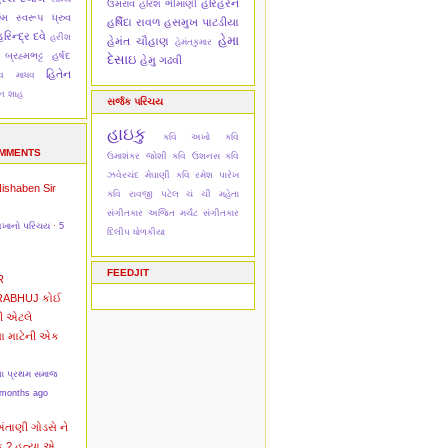
હરિહરન
ઉમરાવ
હરિશ ભીમાણી
મિ
સ્વરૂપ ધ્રુવ
હર્ષિદા રાવળ
હસમુખ પાટડીયા
રિન્દ્ર દવે
હરીશ
હેમા
હેમંત ચૌહાણ
હેમંતકુમાર
 બ્રહ્મભટ્ટ
હર્ષદ
દેસાઇ
હેમુ ગઢવી
હિતેન
દેવ માધવ
ેન શાહ
સર્જક પરિચય
હાઇકુ
કવિ અખો
કવિ
OMMENTS
ઉમાશંકર જોશી
કવિ ઉશનસ
કવિ
ઝવેરચંદ મેઘાણી
કવિ રમેશ પારેખ
Nishaben
Sir
કવિ રાવજી પટેલ
ચં ચી મહેતા
સંગીતકાર અજિત મર્ચંટ
સંગીતકાર
અખાનો પરિચય
·
5
દિલીપ ધોળકીયા
FEEDJIT
R
RABHUJ
કોઈ
ી એટલે
વા માટેની એક
ના પ્રથમ સમાજ
 months ago
અંતાણી
ગોડસે ને
ક ? હત્યા એ