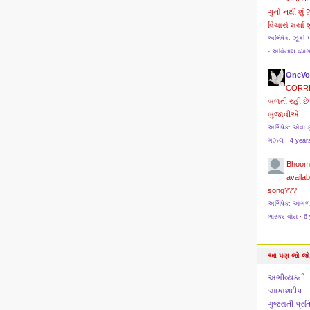
ગુનો નથી શું 
વિચારો મર્યા શુ
અભિષેક: ઝૂકી 
- અવિનાશ વ્યા
OneVo
CORR
બળતી રહી છે 
બુજાવીએ
અભિષેક: એવા ફ
ગઝલ
·
4 year
Bhoom
availab
song???
અભિષેક: આગળ મો
ભાસ્કર વોરા
·
6 
આ પણ જો જો
અભીવ્યક્તી
આકાશદીપ
ગુજરાતી પ્ર