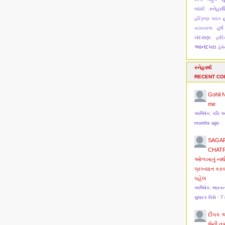
સ્નેહરશ્
જોશી
હ
હરિકૃષ્ણ પાઠક
હર્ષ
વટાવવાળા
ચંદરાણા
હર્ષ
આનંદપરા
હેમ
સ્નેહવર્ષા
RECENT C
Gohil 
me
અભિષેક: કવિ 
months ago
SAGA
CHAT
ઓળખાતું નથ
પ્રખ્યાત કર
પહેલ
અભિષેક: ભારત
સુધારક વિશે
·
7
દીપક 
શેની ત