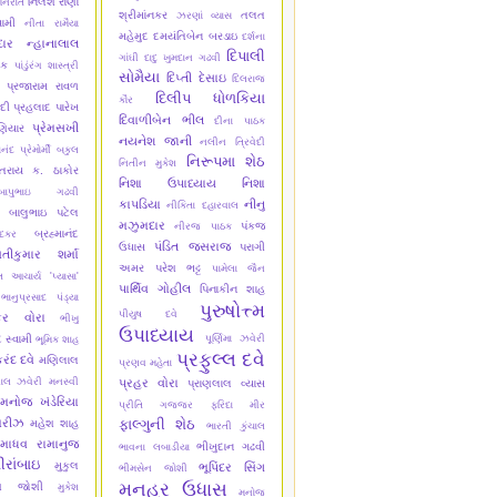
નિલેશ રાણા
નિરાંત
શ્રીમાંનકર
તલત
ઝરણાં વ્યાસ
વામી
નીતા રામૈયા
મહેમુદ
દમયંતિબેન બરડાઇ
દર્શના
ાર
ન્હાનાલાલ
દિપાલી
ગાંઘી
દાદુ ખુમદાન ગઢવી
યક
પાંડુંરંગ શાસ્ત્રી
સોમૈયા
દિપ્તી દેસાઇ
દિલરાજ
પ્રજારામ રાવળ
દિલીપ ધોળકિયા
કૌર
ેદી
પ્રહલાદ પારેખ
દિવાળીબેન ભીલ
દીના પાઠક
પ્રેમસખી
ણિયાર
નયનેશ જાની
નલીન ત્રિવેદી
ાનંદ
પ્રેમોર્મી
બકુલ
નિરૂપમા શેઠ
નિતીન મુકેશ
તરાય ક. ઠાકોર
નિશા ઉપાધ્યાય
નિશા
બાપુભાઇ ગઢવી
કાપડિયા
નીનુ
નીકિતા દહારવાલ
બાલુભાઇ પટેલ
મઝુમદાર
પંકજ
નીરજ પાઠક
બ્રહ્માનંદ
ાદકર
પંડિત જસરાજ
ઉધાસ
પરાગી
તીકુમાર શર્મા
અમર
પરેશ ભટ્ટ
પામેલા જૈન
 આચાર્ય 'પ્યાસા'
પાર્થિવ ગોહીલ
પિનાકીન શાહ
ભાનુપ્રસાદ પંડ્યા
પુરુષોત્ત્મ
પીયુષ દવે
કર વોરા
ભીખુ
ઉપાધ્યાય
દ સ્વામી
પૂર્ણિમા ઝવેરી
ભૂમિક શાહ
પ્રફુલ્લ દવે
રંદ દવે
મણિલાલ
પ્રણવ મહેતા
ાલ ઝવેરી
મનસ્વી
પ્રહર વોરા
પ્રાણલાલ વ્યાસ
મનોજ ખંડેરિયા
પ્રીતિ ગજ્જર
ફરિદા મીર
મરીઝ
ફાલ્ગુની શેઠ
મહેશ શાહ
ભારતી કુંચાલ
માધવ રામાનુજ
ભીખુદાન ગઢવી
ભાવના લબાડીયા
ીરાંબાઇ
મુકુલ
ભૂપિંદર સિંગ
ભીમસેન જોશી
મનહર ઉધાસ
ેશ જોશી
મુકેશ
મનોજ