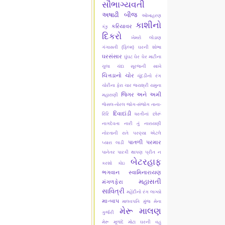
સૌભાગ્યવતી
અષાઢી બીજ
ઓખાહરણ
કાશીનો
કરિયાવર
કંકુ
દિકરો
ખેમરો લોડાણ
ગંગાસતી (ફિલ્મ)
ઘરની શોભા
ઘરસંસાર
ઘુંઘટ
ઘેર ઘેર માટીના
ચુલા
ચંદા સૂરજની સાખે
ચિત્તડાનો ચોર
ચૂંદડીનો રંગ
ચોરીના ફેરા ચાર
જયશ્રી યમુના
જિગર અને અમી
મહારાણી
જેસલ-તોરલ
જોગ-સંજોગ
તાના-
દિવાદાંડી
રિરિ
ધરતીનાં છોરૂં
નાગદેવતા
નારી તું નારાયણી
નોરતાની રાતે
પરણ્યા એટલે
પાતળી પરમાર
પ્યારા લાડી
પાનેતર
પારકી થાપણ
પ્રીત ન
બેટરહાફ
કરશો કોઇ
ભગવાન સ્વામિનારાયણ
મહાસતી
મંગળફેરા
સાવિત્રી
મહેંદીનો રંગ લાગ્યો
મા-બાપ
માલવપતિ મુંજ
મેના
મેરૂ માલણ
ગુર્જરી
મેરૂ મૂળાંદે
મોટા ઘરની વહુ