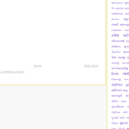
મુક
માલવણકર
પૈક
મૂળદાસ
મૂળ
યશોવિજય
યૉસ
રઘુ
મૅકવાન
રજની પાલનપુર
રમણલાલ વ્યા
રમેશ પાર
રવિન્દ્રનાથ ટા
રાજેન્દ્ર શુક
રામન
'મિસ્કીન'
'શેષ'
રાવજી પ
લાલજી કાનપર
Home
Older Post
વલ્લભાચર્યજી
t Comments (Atom)
વિનોદ જોષી
વિશનજી નાગડ
વેણીભાઇ પુર
શાંતિલાલ શાહ
પાલનપુરી
શ
શોભિત દેસાઇ
તુલસીદાસ
સ
સંત
રોહીદાસ
પુરાણી
સરોદ
સ
સુંદરમ
બેટાઇ
સ
ઠક્કર 'મેહૂલ'