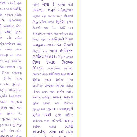
્તાનંદ સ્વામી
મુસા
મન્ના ડે
મહમદ રફી
જોશી
મેઘબિંદુ
શંકર વ્યાસ
મહેન્દ્ર કપુર
મહેશકુમાર
ેક મેકવાન
યૉસેફ
મિતાલી
મહોમંદ રફી
માનસી પટેલ
નાથ બ્રહ્મભટ્ટ
મુકેશ
સિંહ
મીના પટેલ
મુરલી
ી
રમણભાઇ પટેલ
મેઘાણી
મુસા પૈક
મોરારિ બાપુ
રમેશ ગુપ્તા
સ
યશુદાસ
રણજીત સિંહ
રવિન્દ્ર સાઠે
ેખ
રવિ સાહેબ
રાસબિહારી દેસાઇ
રાજુલ મહેતા
ગોર
રાજેન્દ્ર શાહ
રૂપકુમાર રાઠોડ
રેખા ત્રિવેદી
્લ
રાજેશ વ્યાસ
લતા મંગેશકર
રોહિણી રોય
ારાયણ વિ. પાઠક
લલીતા ઘોડાદ્રા
વિક્રમ હજારે
ટેલ
રાહી ઓધારિયા
વિભા દેસાઇ
વિરાજ-
વલ્લભ ભટ્ટ
િયા
બિજલ
વેલજીભાઇ ગજ્જર
વિનય ઘાસવાલા
શાન
શાંતિલાલ શાહ
શમશાદ બેગમ
વિપીન પરીખ
શૈલેશ જાની
શૈલેશ રાજા
વીરુ પુરોહીત
ા
સંજય ઓઝા
શ્રુતિવૃંદ
સચીન
ોહીત
શંકરાચાર્ય
સમીર બારોટ
લીમચે
સનત વ્યાસ
શૂન્ય
શુકદેવ પંડ્યા
સાધના સરગમ
સરોજ ગુંદાણી
ેખાદમ આબુવાલા
સુદેશ ભોંસલે
સુધા દિવેટીયા
શ્યામ સાધુ
સંત
સુમન કલ્યાણપુરી
સુબ્બુલક્ષ્મી
ંત પુનિત
સંત
સુરેશ જોશી
સુરેશ વાડેકર
 સૂરદાસ
સત્ચિત
સોનાલી બાજપઇ
સુલોચના વ્યાસ
સુંદરજી
ાદુળ ભગત
સોલી
સોનિક સુથાર
સુધીર પટેલ
સુરેન
કાપડીયા
હંસા દવે
હરિશ
ુરેશ દલાલ
સૌમ્ય