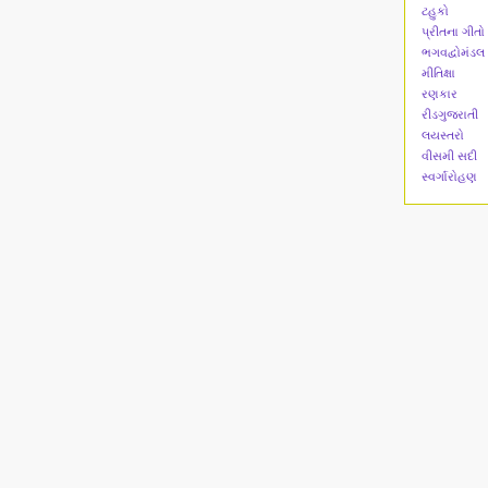
ટહુકો
પ્રીતના ગીતો
ભગવદ્વોમંડલ
મીતિક્ષા
રણકાર
રીડગુજરાતી
લયસ્તરો
વીસમી સદી
સ્વર્ગારોહણ