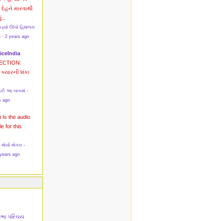
? દેહને મારવાથી
ં...
પડ્યો ઊંચો હિમાલય
સ
·
2 years ago
iceIndia
ECTION:
ક્યારની શંકા
રી આ બાગમાં -
s ago
i
Is the audio
le for this
ર્યા મોગરા -
years ago
તિભા પરિચય