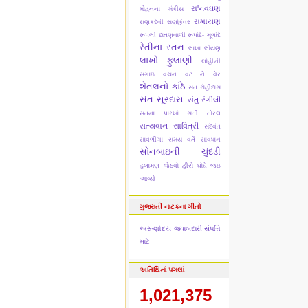
રા'નવઘણ
મોહનના મંકીસ
રામાયણ
રાણકદેવી
રાણોકુંવર
રૂપલી દાતણવાળી
રૂપાંદે- મૂળાંદે
રેતીના રતન
લાખા લોયણ
લાખો ફુલાણી
લોહીની
સગાઇ
વચન વટ ને વેર
શેતલનો કાંઠે
સંત રોહીદાસ
સંત સૂરદાસ
સંતુ રંગીલી
સતના પારખાં
સતી તોરલ
સત્યવાન સાવિત્રી
સદેવંત
સાવળીંગા
સમય વર્તે સાવધાન
સોનબાઇની ચુંદડી
હલામણ જેઠવો
હીરો ઘોઘે જઇ
આવ્યો
ગુજરાતી નાટકના ગીતો
અરૂણોદય
જવાબદારી
સંપત્તિ
માટે
અતિથિનાં પગલાં
1,021,375