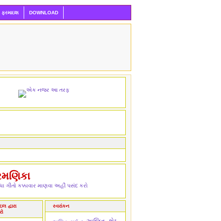
ી ફરમાઇશ
DOWNLOAD
રમણિકા
ા ગીતો કક્કાવાર માણવા અહીં પસંદ કરો
લ દ્વારા
સ્વરાંકન
રો