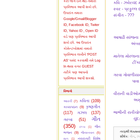
કરી લોગ ઇન થઇ તમારો
કવિ - ઝવેરચંદ 
પ્રતિભાવ આપી શકો છો.
સ્વર - પ્રફુલ્લ 
ઉપરાંત તમારા
સંગીત - ???
Google/Gmail/Blogger
ID, Facebook ID, Twiter
ID, Yahoo ID , Open ID
વડે પણ પ્રતિભાવ આપી
આષાઢી સાંજના 
શકો છો. આ ઉપરાંત
અંબર ગાજે,
કોમેન્ટબોક્ષમાં તમારો
પ્રતિભાવ લખીને 'POST
માતેલા મોરલાના 
AS' પસંદ કરવાથી તમે Log
ટૌ'કા બોલે,
In થયા વગર GUEST
તરીકે પણ આપનો
ગરવા ગોવાળીયાન
પ્રતિભાવ આપી શકશો.
પાવા વાગે, 
વિભાગો
વીરાની વાડીઓમા
અમૃત રેલે
કવિતા
(109)
આરતી
(7)
કૃષ્ણગીત
કાવ્યપઠન
(9)
ભાભીની રાતીચોળ 
(117)
ગઝલ
(137)
ગીત
ચુંદડી ભીંજ
ગરબા
(51)
(350)
જૈન
છપ્પા
(1)
તરફથી Krutes
ભજન
(9)
જૈનસ્તવન
(5)
શીર્ષક:
ગીત
,
ઝવ
નવરાત્રી વિશેષ
થાળ
(1)