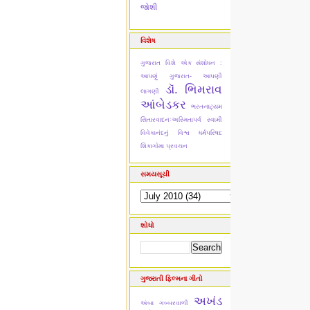
જોશી
વિશેષ
ગુજરાત વિશે એક સંશોધન :
આપણું ગુજરાત- આપણી
ડૉ. ભિમરાવ
લાગણી
આંબેડકર
ભરતનાટ્યમ
સિતારવાદનઃઅસ્મિતાપર્વ
સ્વામી
વિવેકાનંદનું વિશ્વ ધર્મપરિષદ
શિકાગોમા પ્રવચન
સમયસૂચી
શોધો
ગુજરાતી ફિલ્મના ગીતો
અખંડ
અંબા ગબ્બરવાળી