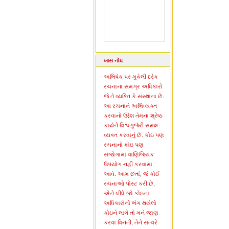
ખાસ નોંધ
અભિષેક પર મુકેલી દરેક
રચનાના સમગ્ર અધિકારો
જે તે વ્યક્તિ કે સંસ્થાના છે.
આ રચનાને અભિવ્યક્ત
કરવાનો ઉદ્દેશ તેમના શ્રેષ્ઠ
કાર્યને વિશ્વગુર્જરી સમક્ષ
વ્યક્ત કરવાનું છે. કોઇ પણ
રચનાનો કોઇ પણ
સંજોગામાં વાણિજ્યિક
ઉપયોગ નહીં કરવામા
આવે. આમ છતાં, જે કોઈ
રચનાઓ પોસ્ટ કરી છે,
એને લીધે જો કોઇના
અધિકારોનો ભંગ થયેલો
કોઇને લાગે તો મને જાણ
કરવા વિનંતી, તેને સત્વરે