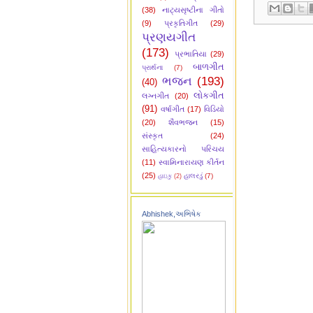
(38)
નાટ્યસૃષ્ટીના ગીતો
(9)
પ્રકૃતિગીત
(29)
પ્રણયગીત
(173)
પ્રભાતિયા
(29)
બાળગીત
પ્રાર્થના
(7)
ભજન
(193)
(40)
લોકગીત
લગ્નગીત
(20)
(91)
વર્ષાગીત
(17)
વિડિયો
(20)
શૈવભજન
(15)
સંસ્કૃત
(24)
સાહિત્યકારનો પરિચય
(11)
સ્વામિનારાયણ કીર્તન
(25)
હાલરડું
(7)
હાઇકુ
(2)
Abhishek,અભિષેક