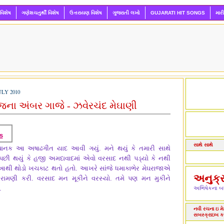
 વિશેષ
ગણેશચતુર્થી વિશેષ
ઉત્તરાયણ વિશેષ
ગુજરાતી લખો
GUJARATI HIT SONGS
માર
ULY 2010
જના અંબર ગાજે - ઝવેરચંદ મેઘાણી
s
સાથે સાથે
ચાનક આ અષાઢગીત યાદ આવી ગયું. મને થયું કે તમારી સાથે
પછી થયું કે હજી અમદાવાદમાં એવો વરસાદ નથી પડ્યો કે નથી
આથી થોડો ખચકાટ થતો હતો. આખરે સાંજે ધમાકાભેર મેઘરાજાએ
અનુક્
ધરામણી કરી. વરસાદ મન મૂકીને વરસ્યો. તમે પણ મન મુકીને
.
અભિષેકના બધ
નવી રચના ઇ મેઇ
સબસ્ક્રાઇબ ક