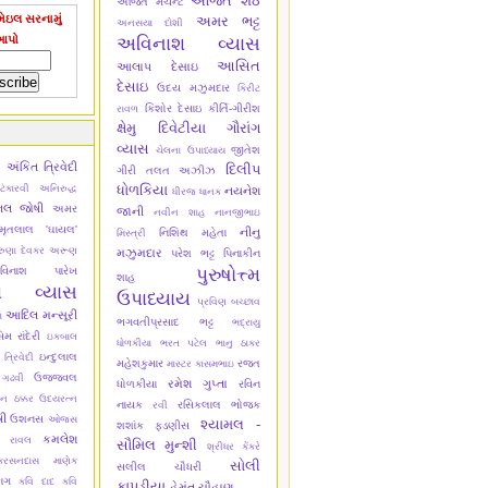
અજિત શેઠ
અજિત મર્ચન્ટ
ેઇલ સરનામું
અમર ભટ્ટ
અનસયા દોશી
આપો
અવિનાશ વ્યાસ
આસિત
આલાપ દેસાઇ
દેસાઇ
ઉદય મઝુમદાર
કિરીટ
કિશોર દેસાઇ
કીર્તિ-ગીરીશ
રાવળ
ક્ષેમુ દિવેટીયા
ગૌરાંગ
વ્યાસ
જીતેશ
ચેલના ઉપાધ્યાય
અંકિત ત્રિવેદી
ી
દિલીપ
ગીરી
તલત અઝીઝ
ધોળકિયા
ંકારવી
અનિરુદ્ધ
નયનેશ
ધીરજ ધાનક
િલ જોષી
અમર
જાની
નવીન શાહ
નાનજીભાઇ
ૃતલાલ 'ઘાયલ'
નીનુ
નિશિથ મહેતા
મિસ્ત્રી
ુણા દેવકર
અરૂણ
મઝુમદાર
પરેશ ભટ્ટ
પિનાકીન
પુરુષોત્ત્મ
વિનાશ પારેખ
શાહ
શ વ્યાસ
ઉપાધ્યાય
પ્રવિણ બચ્છાવ
આદિલ મન્સૂરી
ા
ભગવતીપ્રસાદ ભટ્ટ
ભદ્રાયુ
 રાંદેરી
ઇકબાલ
ધોળકીયા
ભરત પટેલ
ભાનુ ઠાકર
ઇન્દુલાલ
 ત્રિવેદી
મહેશકુમાર
રજત
માસ્ટર કાસમભાઇ
ઉજ્જવલ
 ગઢવી
રમેશ ગુપ્તા
ધોળકીયા
રવિન
ન ઠક્કર
ઉદયરત્ન
નાયક
રસિકલાલ ભોજક
રવી
ષી
ઉશનસ
ઓજસ
શ્યામલ -
શશાંક ફડણીસ
કમલેશ
ુ રાવલ
સૌમિલ મુન્શી
શ્રીધર કેંકરે
કરસનદાસ માણેક
સોલી
સલીલ ચૌધરી
ાગ
કવિ દાદ
કવિ
કાપડીયા
હેમંત ચૌહાણ