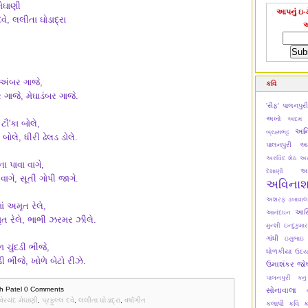
મેઘાણી
આપનું ઇ-મ
દવે, લલીતા ઘોડાદ્રા
અંબર ગાજે,
કવિ
 મેઘાડંબર ગાજે.
'સૈફ' પાલનપુર
અખો
અદમ ટ
ટૌ'કા બોલે,
અન
બ્રહ્મભટ્ટ
 ધીરી ઢેલડ ડોલે.
પાલનપુરી
અમ
અરવિંદ શેઠ
અર
ા પાવા વાગે,
અ
દેશાણી
સૂતી ગોપી જાગે.
અવિના
અશરફ ડબાવાલ
ં અમૃત રેલે,
આસિમ
આનંદઘન
, ભાભી ઝરમર ઝીલે.
મુન્શી
ઇન્દુકુમાર
ગાંધી
ઇસુભાઇ
ચુંદડી ભીંજે,
ધોળકીયા
ઉદય
ે, ખોળે બેટો રીઝે.
ઉમાશંકર જો
પાલનપુરી
કન
h Patel
0 Comments
સોનાવાલા
ેરચંદ મેઘાણી
,
પ્રફુલ્લ દવે
,
લલીતા ઘોડાદ્રા
,
વર્ષાગીત
કલાપી
કવિ ક