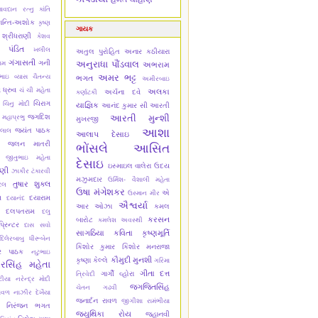
ાવદાન રત્નુ
કાંતિ
ાન્તિ-અશોક
કૃષ્ણ
ગાયક
 શ્રીધરાણી
કેશવ
 પંડિત
ખલીલ
અતુલ પુરોહિત
અનાર કઠીયારા
ગંગાસતી
ગની
અનુરાધા પૌંડવાલ
ામ
અભરામ
અમર ભટ્ટ
ભાઇ વ્યાસ ચૈતન્ય
ભગત
અમીરબાઇ
 ધ્રુવ
ચં ચી મહેતા
અલકા
અર્ચના દવે
કર્ણાટકી
ચિરાગ
ચિનુ મોદી
યાજ્ઞિક
આનંદ કુમાર સી
આરતી
જગદિશ
આરતી મુન્શી
 મહાપ્રભુ
મુખરજી
આશા
જયંત પાઠક
લાલ
આલાપ દેસાઇ
જલન માતરી
ભોંસલે
આસિત
જીતુભાઇ મહેતા
દેસાઇ
ઇસ્માઇલ વાલેરા
ઉદય
ાણી
ઝાકીર ટંકારવી
મઝુમદાર
ઉર્મિશ- વૈશાલી મહેતા
તુષાર શુક્લ
ેલ
ઉષા મંગેશકર
એ
ઉસ્માન મીર
સ
દયારામ
દયાનંદ
ઐશ્વર્યા
આર ઓઝા
કમલ
દલપતરામ
દલુ
કરસન
બારોટ
કમલેશ અવસ્થી
્રિન્ટર
દાસ સવો
સાગઠિયા
કવિતા કૃષ્ણમૂર્તિ
દિલેરબાબુ
ધીરૂબેન
કિશોર કુમાર
કિશોર મનરાજા
ાર પાઠક
નટુભાઇ
કૌમુદી મુનશી
કૃષ્ણા કેલ્લે
ગરિમા
રસિંહ મહેતા
ગીતા દત્ત
ગાર્ગી વ્હોરા
ત્રિવેદી
ટીયા
નરેન્દ્ર મોદી
જગજિતસિંહ
ચેતન ગઢવી
ાવળ
નાઝીર દેખૈયા
જનાર્દન રાવળ
જીગીશા રામંભીયા
નિરંજન ભગત
જ્યુથિકા રોય
જ્હાનવી