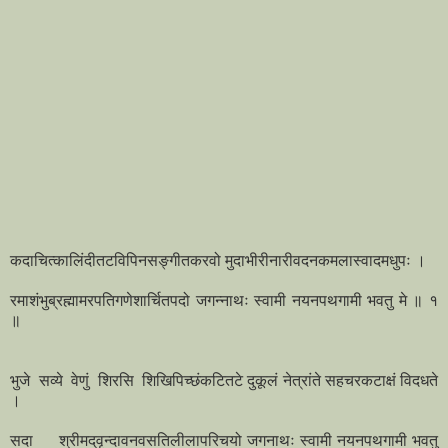
कदाचित्कालिंदीतटविपिनसङ्गीतकरवो मुदाभीरीनारीवदनकमलास्वादमधुपः ।
रमाशंभुब्रह्मामरपतिगणेशार्चितपदो जगन्नाथः स्वामी नयनपथगामी भवतु मे ॥ १
॥
भुजे सव्ये वेणुं शिरसि शिखिपिच्छंकटितटे दुकूलं नेत्रांते सहचरकटाक्षं विदधते
।
सदा श्रीमद्‌वृन्दावनवसतिलीलापरिचयो जगनाथः स्वामी नयनपथगामी भवतु