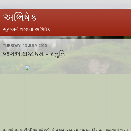
અભિષેક
સૂર અને શબ્દનો અભિષેક
TUESDAY, 13 JULY 2010
જગન્નાથષ્ટકમ - સ્તુતિ
આજે અષાઢીબીજ એટલે કે રથયાત્રાનો પાવન દિવસ. આજે દેશના