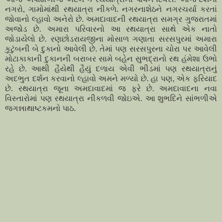
નગરો, ગામોમાંથી રથયાત્રા નીકળે. નગરનાશેઠને નગરચર્યા કરતાં
જોવાનો લ્હાવો અનેરો છે. અમદાવાદની રથયાત્રા સમગ્ર ગુજરાતમાં
અજોડ છે. અમારા પરિવારનો આ રથયાત્રા સાથે એક નાતો
જોડાયેલો છે. રણછોડરાયજીના મોસાળ ગણાતા સરસપુરમાં અમારા
કુટુંબની બે દુકાનો આવેલી છે. તેમાં પણ સરસપુરના ચોરા પર આવેલી
મોટાકાકાની દુકાનની બરાબર સામે બહેન સુભદ્રાનો રથ હંમેશા ઉભો
રહે છે. આથી હૈયેથી હૈયું દળાય એવી ભીડમાં પણ રથયાત્રાનું
અદભુત દર્શન કરવાનો લ્હાવો અમને મળ્યો છે. હા પણ, એક ફરિયાદ
છે. રથયાત્રા જૂના અમદાવાદમાં જ ફરે છે. અમદાવાદના નવા
વિસ્તારોમાં પણ રથયાત્રા નીકળવી જોઇએ. આ શુભદિને સાંભળીએ
જગન્નાથાષ્ટકમનો પાઠ.