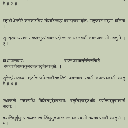
मे ॥ २ ॥
महांभोधेस्तीरे कनकरुचिरे नीलशिखएर वसन्प्रासादांतः सहजबलभद्रेण बलिना
।
सुभद्रामध्यस्थः सकलसुरसेवावसरदो जगन्नाथः स्वामी नयनपथगामी भवतु मे ॥
३ ॥
कथापारावारः सज्लजलदश्रेणिरुचिरो
रमावाणीरामस्फुरदमलपद्मेक्षणमुखैः ।
सुरेन्द्रैराराध्यः श्रुतिगणशिखागीतचरितो जगन्नाथ स्वामी नयनपथगामी भवतु
मे ॥ ४ ॥
रथारूढो गच्छन्पथि मिलितभूदेवपटलौः स्तुतिप्राद्रुर्भावं प्रतिपदमुपाकर्ण्य
सदयः ।
दयासिंधुर्बुंधुः सकलजगतां सिंधुसुतया जगन्नाथः स्वामी नयनपथगामी भवतु मे ॥
५ ॥