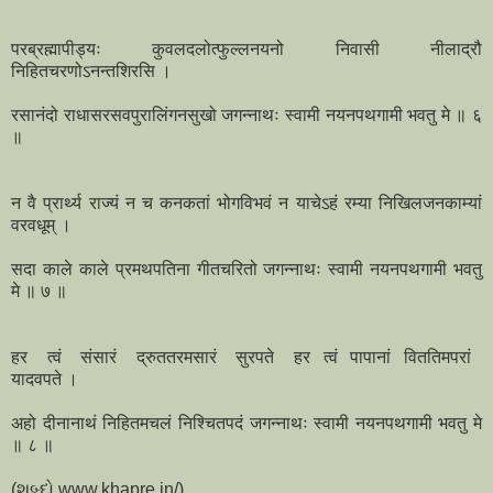
परब्रह्मापीड्यः कुवलदलोत्फुल्लनयनो निवासी नीलाद्रौ
निहितचरणोऽनन्तशिरसि ।
रसानंदो राधासरसवपुरालिंगनसुखो जगन्नाथः स्वामी नयनपथगामी भवतु मे ॥ ६
॥
न वै प्रार्थ्य राज्यं न च कनकतां भोगविभवं न याचेऽहं रम्या निखिलजनकाम्यां
वरवधूम् ।
सदा काले काले प्रमथपतिना गीतचरितो जगन्नाथः स्वामी नयनपथगामी भवतु
मे ॥ ७ ॥
हर त्वं संसारं द्रुततरमसारं सुरपते हर त्वं पापानां विततिमपरां
यादवपते ।
अहो दीनानाथं निहितमचलं निश्चितपदं जगन्नाथः स्वामी नयनपथगामी भवतु मे
॥ ८ ॥
(શબ્દો www.khapre.in/)