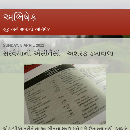
અભિષેક
સૂર અને શબ્દનો અભિષેક
SUNDAY, 8 APRIL 2012
સરવૈયાની ઐસીતૈસી - અશરફ ડબાવાલા
એક સીએ તરીકે તો આ ગીતના શબ્દો મને ગળે ઉતારતા નથી. આખરે