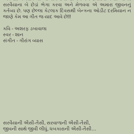
સરવૈયાના બે છેડાં ભેગા કરવા અને મેળવવા એ અમારા જીવનનું
કર્તવ્ય છે. પણ છેલ્લા કેટલાક દિવસથી બેન્કના ઓડીટ દરમિયાન ન
જાણે કેમ આ ગીત જ યાદ આવે છે!!!
કવિ - અશરફ ડબાવાલા
સ્વર - શાન
સંગીત - ગૌરાંગ વ્યાસ
સરવૈયાની ઐસી-તૈસી, સરવાળાની ઐસી-તૈસી,
જીવની સાથે જીવી લીધું, ધબકારાની ઐસી-તૈસી…