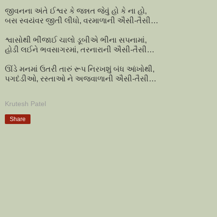
જીવનના અંતે ઈશ્વર કે જન્નત જેવું હો કે ના હો,
બસ સ્વયંવર જીતી લીધો, વરમાળાની ઐસી-તૈસી…
શ્વાસોથી ભીંજાઈ ચાલો ડૂબીએ ભીના સપનામાં,
હોડી લઈને ભવસાગરમાં, તરનારાની ઐસી-તૈસી…
ઊંડે મનમાં ઉતરી તારું રૂપ નિરખશું બંધ આંખોથી,
પગદંડીઓ, રસ્તાઓ ને અજવાળાની ઐસી-તૈસી…
Krutesh Patel
Share