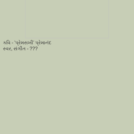
કવિ - 'પ્રેમસખી' પ્રેમાનંદ
સ્વર, સંગીત - ???