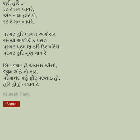
શ્રી હરિ...
રટ રે મન બાવરે,
એક નામ હરિ કો,
રટ રે મન બાવરે.
પ્રગટ હરિ લાગત અગોચર,
બન્યો અલૌકીક પ્રાણ
પ્રગટ પ્રમાણ હરિ ઉર ધરિયે.
પ્રગટ હરિ ગુણ ગાવ રે.
બિત જાત હૈ અવસર ઐસો,
જીમ લોહે કો કાટ,
પ્રેમાનંદ કહે ફીર પછતાઇ હો,
હરિ હો દુઃખ દાવ રે.
Krutesh Patel
Share