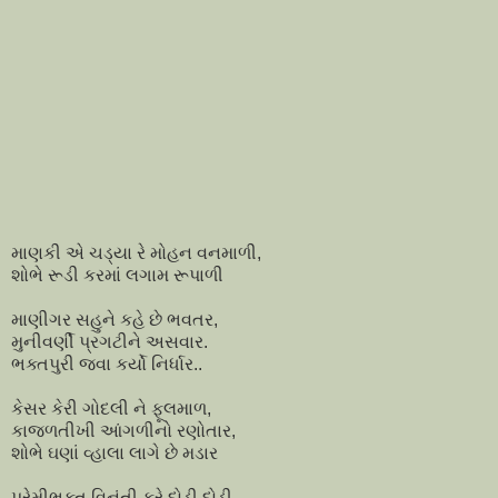
માણકી એ ચડ્યા રે મોહન વનમાળી,
શોભે રૂડી કરમાં લગામ રૂપાળી
માણીગર સહુને કહે છે ભવતર,
મુનીવર્ણી પ્રગટીને અસવાર.
ભક્તપુરી જવા કર્યો નિર્ધાર..
કેસર કેરી ગોદલી ને ફૂલમાળ,
કાજળતીખી આંગળીનો રણોતાર,
શોભે ઘણાં વ્હાલા લાગે છે મડાર
પ્રેમીભક્ત વિનંતી કરે દોડી દોડી,