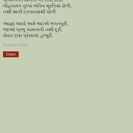
લોહચમક તુલ્ય ભક્તિ મૂરતિમાં ઢોળી,
નથી થાતી દરબારમાંથી ઘોળી
આજ્ઞા આપો અમે જઇએ ભક્તપુરી,
જાઓ પ્રભુ કામનાની નથી દૂરી,
સેવક દાસ પ્રેમાનંદ હજૂરી.
Krutesh Patel
Share