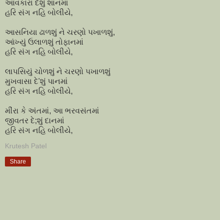
આવકારા દેશું શાનમાં
હરિ સંગ નહિ બોલીયે,
આસનિયા ઢાળશું ને ચરણો પખાળશું,
આંખ્યું ઉલાળશું તોફાનમાં
હરિ સંગ નહિ બોલીયે,
લાપસિયું ચોળશું ને ચરણો પખાળશું
મુખવાસા દે'શું પાનમાં
હરિ સંગ નહિ બોલીયે,
મીંરા કે અંતમાં, આ ભરવસંતમાં
જીવતર દે;શું દાનમાં
હરિ સંગ નહિ બોલીયે,
Krutesh Patel
Share