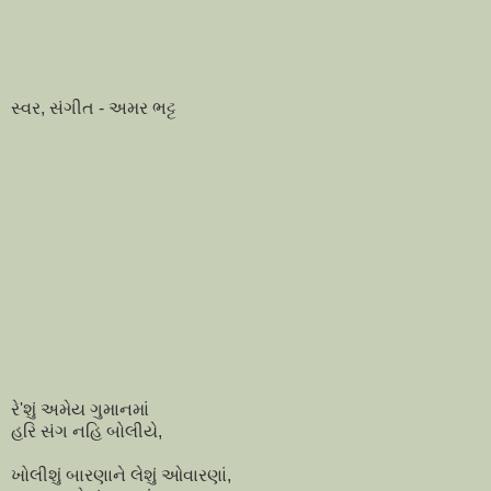
સ્વર, સંગીત - અમર ભટ્ટ
રે'શું અમેય ગુમાનમાં
હરિ સંગ નહિ બોલીયે,
ખોલીશું બારણાને લેશું ઓવારણાં,