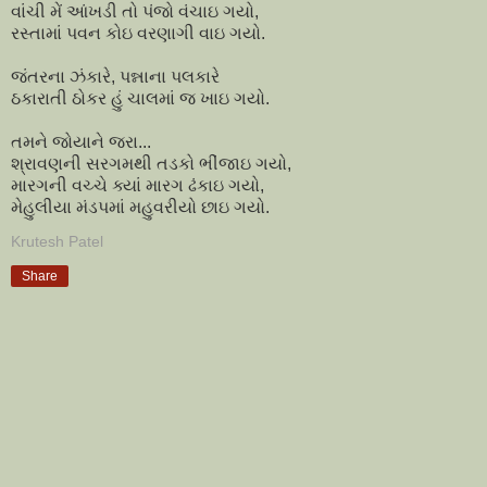
વાંચી મેં આંખડી તો પંજો વંચાઇ ગયો,
રસ્તામાં પવન કોઇ વરણાગી વાઇ ગયો.
જંતરના ઝંકારે, પન્નાના પલકારે
ઠકારાતી ઠોકર હું ચાલમાં જ ખાઇ ગયો.
તમને જોયાને જરા...
શ્રાવણની સરગમથી તડકો ભીંજાઇ ગયો,
મારગની વચ્ચે ક્યાં મારગ ઢંકાઇ ગયો,
મેહુલીયા મંડપમાં મહુવરીયો છાઇ ગયો.
Krutesh Patel
Share