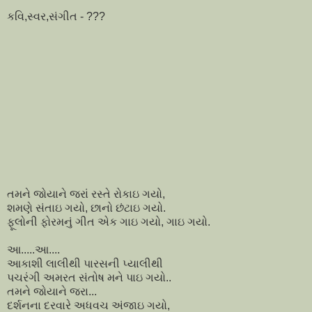
કવિ,સ્વર,સંગીત - ???
તમને જોયાને જરાં રસ્તે રોકાઇ ગયો,
શમણે સંતાઇ ગયો, છાનો છંટાઇ ગયો.
ફૂલોની ફોરમનું ગીત એક ગાઇ ગયો, ગાઇ ગયો.
આ.....આ....
આકાશી લાલીથી પારસની પ્યાલીથી
પચરંગી અમરત સંતોષ મને પાઇ ગયો..
તમને જોયાને જરા...
દર્શનના દરવારે અધવચ અંજાઇ ગયો,