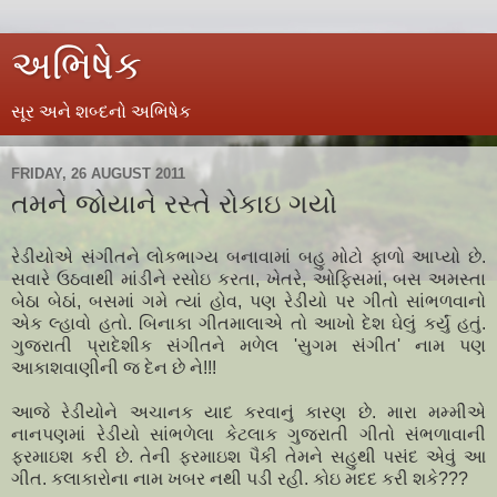
અભિષેક
સૂર અને શબ્દનો અભિષેક
FRIDAY, 26 AUGUST 2011
તમને જોયાને રસ્તે રોકાઇ ગયો
રેડીયોએ સંગીતને લોકભાગ્ય બનાવામાં બહુ મોટો ફાળો આપ્યો છે.
સવારે ઉઠવાથી માંડીને રસોઇ કરતા, ખેતરે, ઓફિસમાં, બસ અમસ્તા
બેઠા બેઠાં, બસમાં ગમે ત્યાં હોવ, પણ રેડીયો પર ગીતો સાંભળવાનો
એક લ્હાવો હતો. બિનાકા ગીતમાલાએ તો આખો દેશ ઘેલું કર્યું હતું.
ગુજરાતી પ્રાદેશીક સંગીતને મળેલ 'સુગમ સંગીત' નામ પણ
આકાશવાણીની જ દેન છે ને!!!
આજે રેડીયોને અચાનક યાદ કરવાનું કારણ છે. મારા મમ્મીએ
નાનપણમાં રેડીયો સાંભળેલા કેટલાક ગુજરાતી ગીતો સંભળાવાની
ફરમાઇશ કરી છે. તેની ફરમાઇશ પૈકી તેમને સહુથી પસંદ એવું આ
ગીત. કલાકારોના નામ ખબર નથી પડી રહી. કોઇ મદદ કરી શકે???